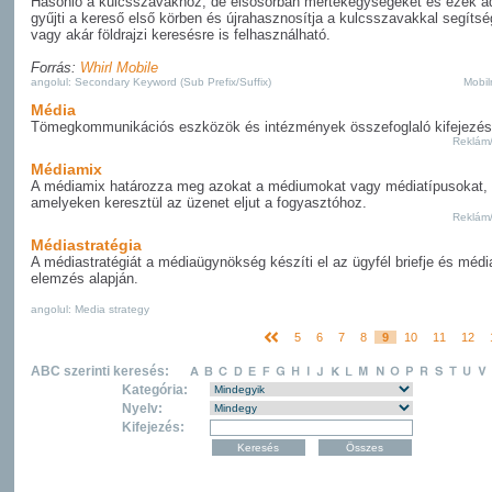
Hasonló a kulcsszavakhoz, de elsősorban mértékegységeket és ezek ad
gyűjti a kereső első körben és újrahasznosítja a kulcsszavakkal segítsé
vagy akár földrajzi keresésre is felhasználható.
Forrás:
Whirl Mobile
angolul: Secondary Keyword (Sub Prefix/Suffix)
Mobil
Média
Tömegkommunikációs eszközök és intézmények összefoglaló kifejezés
Reklám
Médiamix
A médiamix határozza meg azokat a médiumokat vagy médiatípusokat,
amelyeken keresztül az üzenet eljut a fogyasztóhoz.
Reklám
Médiastratégia
A médiastratégiát a médiaügynökség készíti el az ügyfél briefje és médi
elemzés alapján.
angolul: Media strategy
5
6
7
8
9
10
11
12
ABC szerinti keresés:
Kategória:
Nyelv:
Kifejezés: