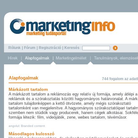
Rólunk
|
Fórum
|
Regisztráció
|
Keresés
Alapfogalmak
744 fogalom az adat
Márkázott tartalom
A márkázott tartalom a reklámozás egy relatív új formája, amely átlépi a
reklámok és a szórakoztatás közötti hagyományos határvonalat. A márk
tartalom tulajdonképpen a kettő ötvözete, amely mégis szórakoztató
tartalomként van megjelenítve. A hagyományos szórakoztatóipari tartal
szemben nem stúdiók vagy producerek, hanem cégek alkotásai. Sokfél
formája létezik: film, videójáték, zene, webes tartalom, tévéműsor.
angolul: Branded content
Másodlagos kulcsszó