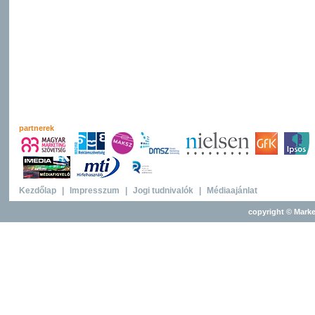
partnerek
Kezdőlap
|
Impresszum
|
Jogi tudnivalók
|
Médiaajánlat
copyright © Marke