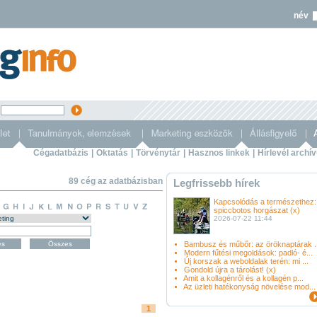
név
s
Cégadatbázis
|
Oktatás
|
Törvénytár
|
Hasznos linkek
|
Hírlevél archí
89 cég az adatbázisban
Legfrissebb hírek
Kapcsolódás a természethez:
spiccbotos horgászat (x)
2026-07-22 11:44
Bambusz és műbőr: az öröknaptárak ..
Modern fűtési megoldások: padló- é...
Új korszak a weboldalak terén: mi ...
Gondold újra a tárolást! (x)
Amit a kollagénről és a kollagén p...
Az üzleti hatékonyság növelése mod...
1