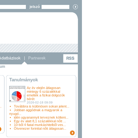
jelszó
vum
Tanulmányok
Az év elején átlagosan
mintegy 6 százalékkal
emelték a fizikai dolgozók
bérét
2026-02-18 09:09
.
Továbbra is különösen sokan jelent...
Jobban aggódnak a magyarok a
nyugd...
idén ugyanannyit terveznek költeni...
Egy év alatt 8,1 százalékkal nőtt ...
10-ből 4 fiatal munkáshitelből ves...
Ötvenezer forinttal nőtt átlagosan...