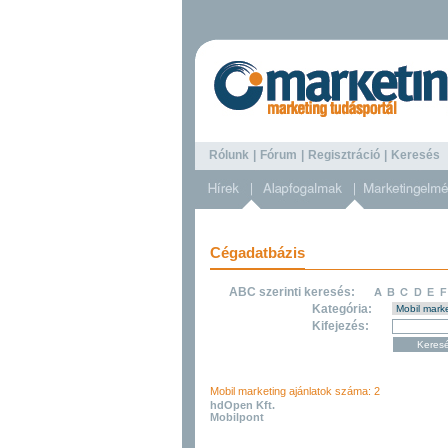
Rólunk
|
Fórum
|
Regisztráció
|
Keresé
Cégadatbázis
ABC szerinti keresés:
Kategória:
Kifejezés:
Mobil marketing ajánlatok száma: 2
hdOpen Kft.
Mobilpont