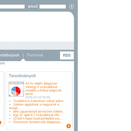
jelszó
vum
Tanulmányok
Az év elején átlagosan
mintegy 6 százalékkal
emelték a fizikai dolgozók
bérét
2026-02-18 09:09
.
Továbbra is különösen sokan jelent...
Jobban aggódnak a magyarok a
nyugd...
idén ugyanannyit terveznek költeni...
Egy év alatt 8,1 százalékkal nőtt ...
10-ből 4 fiatal munkáshitelből ves...
Ötvenezer forinttal nőtt átlagosan...