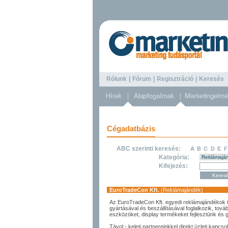
Rólunk
|
Fórum
|
Regisztráció
|
Keresé
Cégadatbázis
ABC szerinti keresés:
Kategória:
Kifejezés:
EuroTradeCon Kft.
(Reklámajándék)
Az
EuroTradeCon Kft.
egyedi reklámajándékok 
gyártásával és beszállításával foglalkozik, to
eszközöket, display termékeket fejlesztünk és 
Távol - keleti partnereinkkel direkt üzleti kapcso