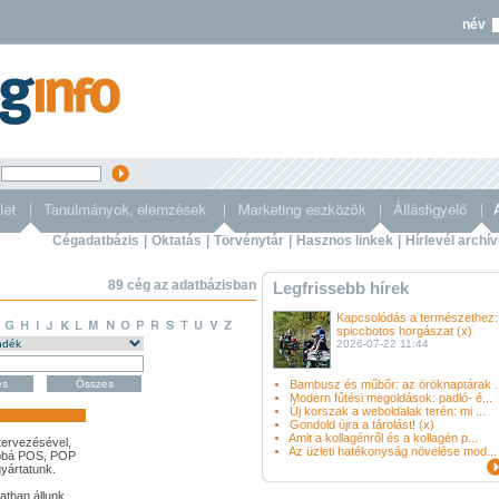
név
s
Cégadatbázis
|
Oktatás
|
Törvénytár
|
Hasznos linkek
|
Hírlevél archí
89 cég az adatbázisban
Legfrissebb hírek
Kapcsolódás a természethez:
spiccbotos horgászat (x)
2026-07-22 11:44
Bambusz és műbőr: az öröknaptárak ..
Modern fűtési megoldások: padló- é...
Új korszak a weboldalak terén: mi ...
Gondold újra a tárolást! (x)
Amit a kollagénről és a kollagén p...
tervezésével,
Az üzleti hatékonyság növelése mod...
vábbá POS, POP
gyártatunk.
latban állunk,