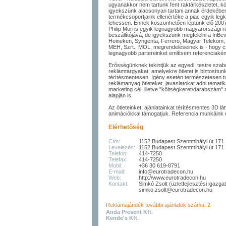
ugyanakkor nem tartunk fent raktárkészletet, kö
igyekszünk alacsonyan tartani annak érdekébe
termékcsoportjaink ellenértéke a piac egyik le
lehessen. Ennek köszönhetően léptünk elő 200
Philip Morris egyik legnagyobb magyarországi 
beszállítójává, de igyekszünk megfelelni a InBev
Heineken, Syngenta, Ferrero, Magyar Telekom,
MEH, Szrt., MOL, megrendeléseinek is - hogy 
legnagyobb partereinket említsem referenciakén
Erősségünknek tekintjük az egyedi, testre szabo
reklámtárgyakat, amelyekre ötletet is biztosítunk
térítésmentesen. Igény esetén természetesen 
reklámanyag ötleteket, javaslatokat adni tematik
marketing cél, illetve "költségkeret/darabszám
alapján is.
Az ötleteinket, ajánlatainkat térítésmentes 3D lá
animációkkal támogatjuk. Referencia munkáink 
Elérhetőség
Cím:
1152 Budapest Szentmihályi út 171.
Levelezés:
1152 Budapest Szentmihályi út 171.
Telefon:
414-7250
Telefax:
414-7250
Mobil:
+36 30 619-8791
E-mail:
info@eurotradecon.hu
Web:
http://www.eurotradecon.hu
Kontakt:
Simkó Zsolt (üzletfejlesztési igazga
simko.zsolt@eurotradecon.hu
Reklámajándék további ajánlatok száma: 2
Anda Present Kft.
Kende's Kft.