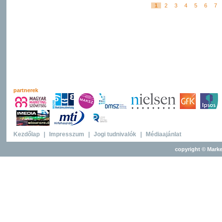
1
2
3
4
5
6
7
partnerek
Kezdőlap
|
Impresszum
|
Jogi tudnivalók
|
Médiaajánlat
copyright © Marke