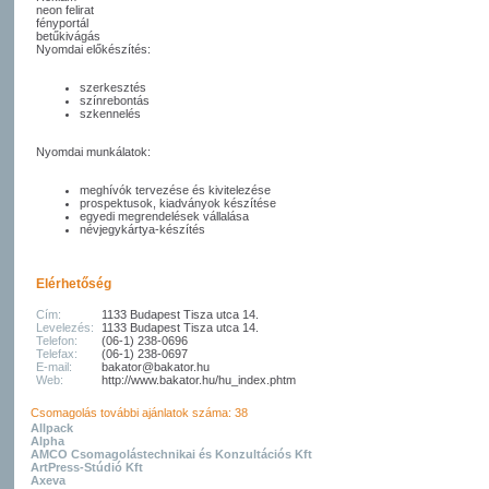
neon felirat
fényportál
betűkivágás
Nyomdai előkészítés:
szerkesztés
színrebontás
szkennelés
Nyomdai munkálatok:
meghívók tervezése és kivitelezése
prospektusok, kiadványok készítése
egyedi megrendelések vállalása
névjegykártya-készítés
Elérhetőség
Cím:
1133 Budapest Tisza utca 14.
Levelezés:
1133 Budapest Tisza utca 14.
Telefon:
(06-1) 238-0696
Telefax:
(06-1) 238-0697
E-mail:
bakator@bakator.hu
Web:
http://www.bakator.hu/hu_index.phtm
Csomagolás további ajánlatok száma: 38
Allpack
Alpha
AMCO Csomagolástechnikai és Konzultációs Kft
ArtPress-Stúdió Kft
Axeva