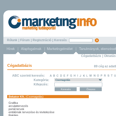
Rólunk
|
Fórum
|
Regisztráció
|
Keresés
Cégadatbázis
|
Oktatás
Cégadatbázis
89 cég az adat
ABC szerinti keresés:
Kategória:
Kifejezés:
Bekator Kft.
(Csomagolás)
Grafika
arculattervezés
portál tervek
emblémák tervezése és kivitelezése
Reklám