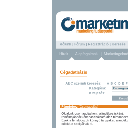
Rólunk
|
Fórum
|
Regisztráció
|
Keresé
Cégadatbázis
ABC szerinti keresés:
Kategória:
Kifejezés:
Fémdoboz
(Csomagolás)
Oldalunk csomagolásként, ajándékozásként,
reklámajándékként használható dísz fémdobozo
Ezek a fémdobozok könnyű tárgyakat, ajándéko
célokkat szolgálnak ki.