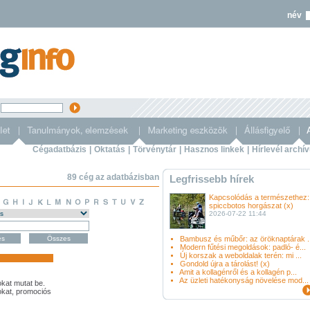
név
s
Cégadatbázis
|
Oktatás
|
Törvénytár
|
Hasznos linkek
|
Hírlevél archí
89 cég az adatbázisban
Legfrissebb hírek
Kapcsolódás a természethez:
spiccbotos horgászat (x)
2026-07-22 11:44
Bambusz és műbőr: az öröknaptárak ..
Modern fűtési megoldások: padló- é...
Új korszak a weboldalak terén: mi ...
Gondold újra a tárolást! (x)
Amit a kollagénről és a kollagén p...
Az üzleti hatékonyság növelése mod...
kat mutat be.
kat, promociós