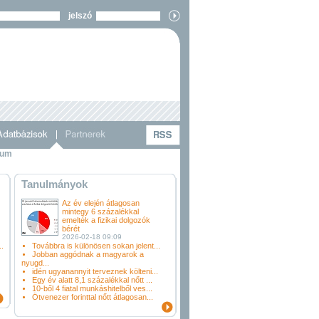
jelszó
vum
Tanulmányok
Az év elején átlagosan
mintegy 6 százalékkal
emelték a fizikai dolgozók
bérét
2026-02-18 09:09
.
Továbbra is különösen sokan jelent...
Jobban aggódnak a magyarok a
nyugd...
idén ugyanannyit terveznek költeni...
Egy év alatt 8,1 százalékkal nőtt ...
10-ből 4 fiatal munkáshitelből ves...
Ötvenezer forinttal nőtt átlagosan...