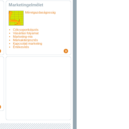
Marketingelmélet
Méretgazdaságosság
Célcsoportképzés
Vásárlási folyamat
Marketing-mix
Márkakiterjesztés
Kapcsolati marketing
Értékesítés