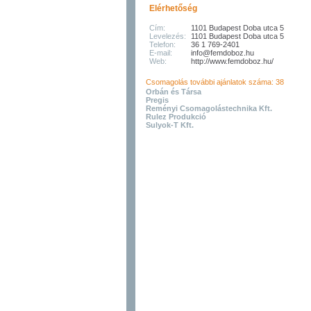
Elérhetőség
Cím:
1101 Budapest Doba utca 5
Levelezés:
1101 Budapest Doba utca 5
Telefon:
36 1 769-2401
E-mail:
info@femdoboz.hu
Web:
http://www.femdoboz.hu/
Csomagolás további ajánlatok száma: 38
Orbán és Társa
Pregis
Reményi Csomagolástechnika Kft.
Rulez Produkció
Sulyok-T Kft.