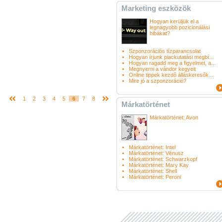
Marketing eszközök
Hogyan kerüljük el a
legnagyobb pozicionálási
hibákat?
Szponzorációs tízparancsolat
Hogyan írjunk piackutatási megbí...
Hogyan ragadd meg a figyelmet, a...
Megnyerni a vándor kegyeit
Online tippek kezdő álláskeresők...
Mire jó a szponzoráció?
1
2
3
4
5
6
7
8
Márkatörténet
Márkatörténet: Avon
Márkatörténet: Intel
Márkatörténet: Vénusz
Márkatörténet: Schwarzkopf
Márkatörténet: Mary Kay
Márkatörténet: Shell
Márkatörténet: Peroni