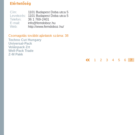
Elérhetőség
Cím:
1101 Budapest Doba utca 5
Levelezés:
1101 Budapest Doba utca 5
Telefon:
36 1 769-2401
E-mail:
info@femdoboz.hu
Web:
http://www.femdoboz.hu/
Csomagolás további ajánlatok száma: 38
Techno Cut Hungary
Universal-Pack
Volánpack Zrt
Well-Pack Trade
Z-M Pakk
1
2
3
4
5
6
7