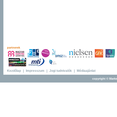
partnerek
Kezdőlap
|
Impresszum
|
Jogi tudnivalók
|
Médiaajánlat
copyright © Marke