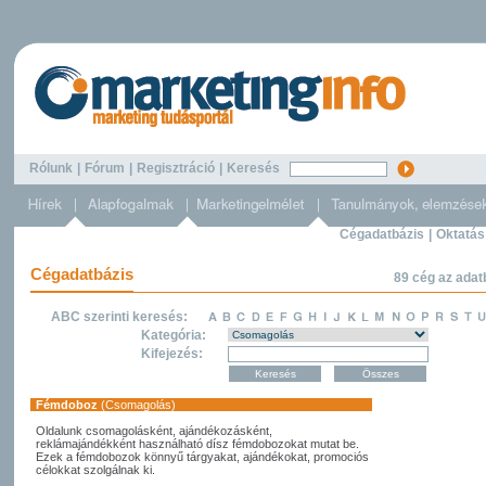
Rólunk
|
Fórum
|
Regisztráció
|
Keresés
Cégadatbázis
|
Oktatás
Cégadatbázis
89 cég az adat
ABC szerinti keresés:
Kategória:
Kifejezés:
Fémdoboz
(Csomagolás)
Oldalunk csomagolásként, ajándékozásként,
reklámajándékként használható dísz fémdobozokat mutat be.
Ezek a fémdobozok könnyű tárgyakat, ajándékokat, promociós
célokkat szolgálnak ki.