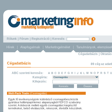
Rólunk
|
Fórum
|
Regisztráció
|
Keresés
Cégadatbázis
|
Oktatás
Cégadatbázis
89 cég az adat
ABC szerinti keresés:
Kategória:
Kifejezés:
Well-Pack Trade
(Csomagolás)
Egyik fő tevékenységünk különböző csomagolóeszközök
gyártása hullámpapírlemez alapanyagból FEFCO szabvány
szerint. A dobozok mellett egyéb csomagolást kiegészítő
termékeket, belső elválasztók, rekeszek, élvédők készülnek.