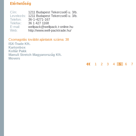
Elérhetőség
Cím:
1211 Budapest Tekercselő u. 3/b.
Levelezés:
1211 Budapest Tekercselő u. 3/b.
Telefon:
36-1-4271-167
Telefax:
36 1 427 1168
E-mail:
wellpack@wellpack.t-online.hu
Web:
http://www.well-packtrade.hu/
Csomagolás további ajánlatok száma: 38
ISX-Trade Kft.
Kartonbox
Kollár Pakk
Manuli Stretch Magyarország Kft.
Movers
1
2
3
4
5
6
7