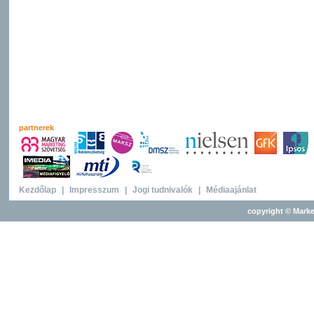
partnerek
Kezdőlap
|
Impresszum
|
Jogi tudnivalók
|
Médiaajánlat
copyright © Marke