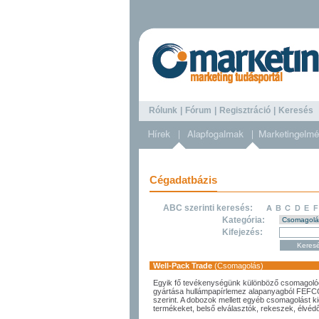
Rólunk
|
Fórum
|
Regisztráció
|
Keresé
Cégadatbázis
ABC szerinti keresés:
Kategória:
Kifejezés:
Well-Pack Trade
(Csomagolás)
Egyik fő tevékenységünk különböző csomagol
gyártása hullámpapírlemez alapanyagból FEF
szerint. A dobozok mellett egyéb csomagolást k
termékeket, belső elválasztók, rekeszek, élvéd