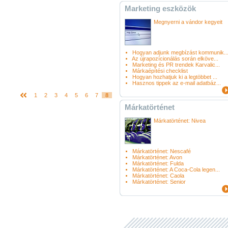
Marketing eszközök
Megnyerni a vándor kegyeit
Hogyan adjunk megbízást kommunik..
Az újrapozícionálás során elköve...
Marketing és PR trendek Karvalic...
Márkaépítési checklist
Hogyan hozhatjuk ki a legtöbbet ...
Hasznos tippek az e-mail adatbáz...
1
2
3
4
5
6
7
8
Márkatörténet
Márkatörténet: Nivea
Márkatörténet: Nescafé
Márkatörténet: Avon
Márkatörténet: Fulda
Márkatörténet: A Coca-Cola legen...
Márkatörténet: Caola
Márkatörténet: Senior