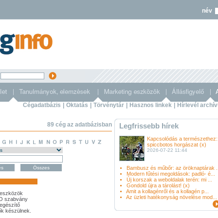
név
s
Cégadatbázis
|
Oktatás
|
Törvénytár
|
Hasznos linkek
|
Hírlevél archí
89 cég az adatbázisban
Legfrissebb hírek
Kapcsolódás a természethez:
spiccbotos horgászat (x)
2026-07-22 11:44
Bambusz és műbőr: az öröknaptárak ..
Modern fűtési megoldások: padló- é...
Új korszak a weboldalak terén: mi ...
Gondold újra a tárolást! (x)
Amit a kollagénről és a kollagén p...
óeszközök
Az üzleti hatékonyság növelése mod...
CO szabvány
iegészítő
ők készülnek.