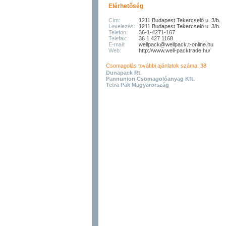
Elérhetőség
Cím:
1211 Budapest Tekercselő u. 3/b.
Levelezés:
1211 Budapest Tekercselő u. 3/b.
Telefon:
36-1-4271-167
Telefax:
36 1 427 1168
E-mail:
wellpack@wellpack.t-online.hu
Web:
http://www.well-packtrade.hu/
Csomagolás további ajánlatok száma: 38
Dunapack Rt.
Pannunion Csomagolóanyag Kft.
Tetra Pak Magyarország