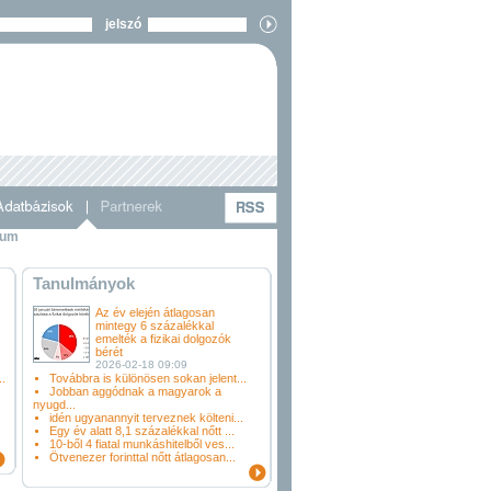
jelszó
vum
Tanulmányok
Az év elején átlagosan
mintegy 6 százalékkal
emelték a fizikai dolgozók
bérét
2026-02-18 09:09
.
Továbbra is különösen sokan jelent...
Jobban aggódnak a magyarok a
nyugd...
idén ugyanannyit terveznek költeni...
Egy év alatt 8,1 százalékkal nőtt ...
10-ből 4 fiatal munkáshitelből ves...
Ötvenezer forinttal nőtt átlagosan...