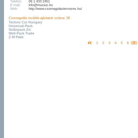
Telefon:
06 1 433 2451
E-mail:
info@mucius.hu
Web:
http://www.csomagolastervezes.hu/
Csomagolás további ajánlatok száma: 38
Techno Cut Hungary
Universal-Pack
Volánpack Zrt
Well-Pack Trade
Z-M Pakk
1
2
3
4
5
6
7