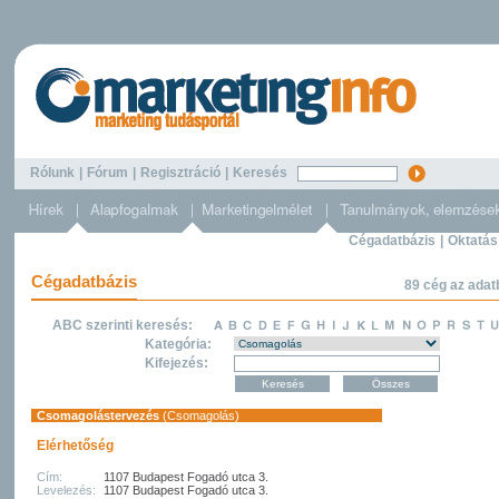
Rólunk
|
Fórum
|
Regisztráció
|
Keresés
Cégadatbázis
|
Oktatás
Cégadatbázis
89 cég az adat
ABC szerinti keresés:
Kategória:
Kifejezés:
Csomagolástervezés
(Csomagolás)
Elérhetőség
Cím:
1107 Budapest Fogadó utca 3.
Levelezés:
1107 Budapest Fogadó utca 3.