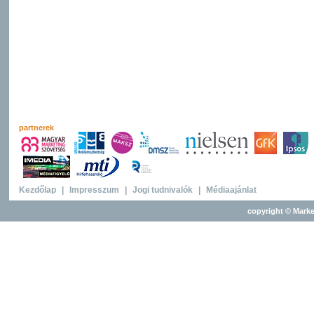
partnerek
Kezdőlap
|
Impresszum
|
Jogi tudnivalók
|
Médiaajánlat
copyright © Marke