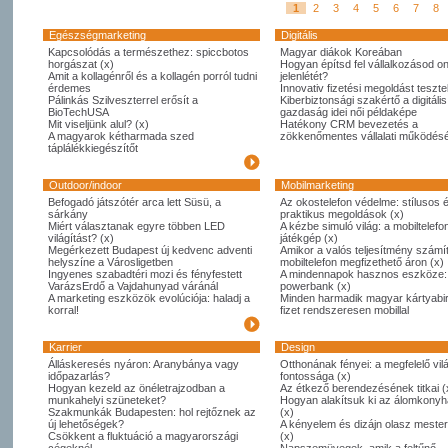
1
2
3
4
5
6
7
8
Egészségmarketing
Digitális
Kapcsolódás a természethez: spiccbotos
Magyar diákok Koreában
horgászat (x)
Hogyan építsd fel vállalkozásod on
Amit a kollagénről és a kollagén porról tudni
jelenlétét?
érdemes
Innovativ fizetési megoldást tesztel
Pálinkás Szilveszterrel erősít a
Kiberbiztonsági szakértő a digitális
BioTechUSA
gazdaság idei női példaképe
Mit viseljünk alul? (x)
Hatékony CRM bevezetés a
A magyarok kétharmada szed
zökkenőmentes vállalati működésé
táplálékkiegészítőt
Outdoor/indoor
Mobilmarketing
Befogadó játszótér arca lett Süsü, a
Az okostelefon védelme: stílusos 
sárkány
praktikus megoldások (x)
Miért választanak egyre többen LED
A kézbe simuló világ: a mobiltelefo
világítást? (x)
játékgép (x)
Megérkezett Budapest új kedvenc adventi
Amikor a valós teljesítmény számít
helyszíne a Városligetben
mobiltelefon megfizethető áron (x)
Ingyenes szabadtéri mozi és fényfestett
A mindennapok hasznos eszköze:
VarázsErdő a Vajdahunyad váránál
powerbank (x)
A marketing eszközök evolúciója: haladj a
Minden harmadik magyar kártyabi
korral!
fizet rendszeresen mobillal
Karrier
Design
Álláskeresés nyáron: Aranybánya vagy
Otthonának fényei: a megfelelő vil
időpazarlás?
fontossága (x)
Hogyan kezeld az önéletrajzodban a
Az étkező berendezésének titkai (
munkahelyi szüneteket?
Hogyan alakítsuk ki az álomkony
Szakmunkák Budapesten: hol rejtőznek az
(x)
új lehetőségek?
A kényelem és dizájn olasz meste
Csökkent a fluktuáció a magyarországi
(x)