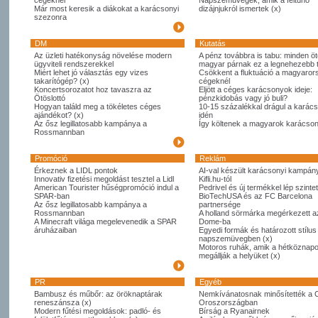
cégeknél
Napszemüvegek, amik a feltűnő
Már most keresik a diákokat a karácsonyi
dizájnjukról ismertek (x)
szezonra
DM
Kutatás
Az üzleti hatékonyság növelése modern
A pénz továbbra is tabu: minden öt
ügyviteli rendszerekkel
magyar párnak ez a legnehezebb
Miért lehet jó választás egy vizes
Csökkent a fluktuáció a magyaror
takarítógép? (x)
cégeknél
Koncertsorozatot hoz tavaszra az
Eljött a céges karácsonyok ideje:
Ötöslottó
pénzkidobás vagy jó buli?
Hogyan találd meg a tökéletes céges
10-15 százalékkal drágul a karác
ajándékot? (x)
idén
Az ősz legillatosabb kampánya a
Így költenek a magyarok karácso
Rossmannban
Promóció
Reklám
Érkeznek a LIDL pontok
AI-val készült karácsonyi kampány
Innovativ fizetési megoldást tesztel a Lidl
Kifli.hu-tól
American Tourister hűségpromóció indul a
Pedrivel és új termékkel lép szintet
SPAR-ban
BioTechUSA és az FC Barcelona
Az ősz legillatosabb kampánya a
partnersége
Rossmannban
A holland sörmárka megérkezett 
A Minecraft világa megelevenedik a SPAR
Dome-ba
áruházaiban
Egyedi formák és határozott stílus
napszemüvegben (x)
Motoros ruhák, amik a hétköznapo
megállják a helyüket (x)
PR
Egyéb
Bambusz és műbőr: az öröknaptárak
Nemkívánatosnak minősítették a 
reneszánsza (x)
Oroszországban
Modern fűtési megoldások: padló- és
Bírság a Ryanairnek