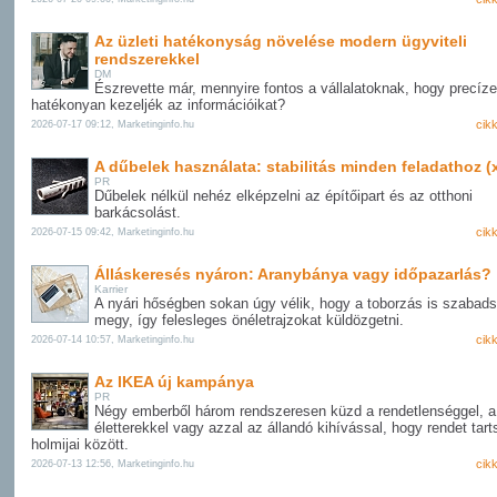
Az üzleti hatékonyság növelése modern ügyviteli
rendszerekkel
DM
Észrevette már, mennyire fontos a vállalatoknak, hogy precíz
hatékonyan kezeljék az információikat?
cik
2026-07-17 09:12, Marketinginfo.hu
A dűbelek használata: stabilitás minden feladathoz (
PR
Dűbelek nélkül nehéz elképzelni az építőipart és az otthoni
barkácsolást.
cik
2026-07-15 09:42, Marketinginfo.hu
Álláskeresés nyáron: Aranybánya vagy időpazarlás?
Karrier
A nyári hőségben sokan úgy vélik, hogy a toborzás is szabad
megy, így felesleges önéletrajzokat küldözgetni.
cik
2026-07-14 10:57, Marketinginfo.hu
Az IKEA új kampánya
PR
Négy emberből három rendszeresen küzd a rendetlenséggel, a 
életterekkel vagy azzal az állandó kihívással, hogy rendet tart
holmijai között.
cik
2026-07-13 12:56, Marketinginfo.hu