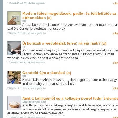
cik
2026-07-22 09:28, Marketinginfo.hu
Modern fűtési megoldások: padló- és felületfűtés az
otthonokban (x)
PR
A mai korszerű otthonok tervezésekor kiemelt szerepet kapna
padlófűtési és felületfűtési rendszerek.
cik
2026-07-21 11:00, Marketinginfo.hu
Új korszak a weboldalak terén: mi vár ránk? (x)
PR
Az internetes világ folyton változik, új kihívások elé állítva mi
utóbbi időben egy érdekes trend látszik kibontakozni: a mini
weboldalak és értékesítési oldalak térhódítása.
cik
2026-07-21 09:35, Marketinginfo.hu
Gondold újra a tárolást! (x)
PR
Sokan találkozhatnak azzal a jelenséggel, amikor otthon vagy
irodában alig van már szabad hely.
cik
2026-07-20 11:02, Marketinginfo.hu
Amit a kollagénről és a kollagén porról tudni érdeme
Egészségmarketing
A kollagén a szervezet egyik legfontosabb fehérjéje, a kötősz
természetes alkotóeleme, és az elmúlt évek egyik legnépszer
étrend-kiegészítő összetevőjévé vált.
cik
2026-07-20 09:00, Marketinginfo.hu