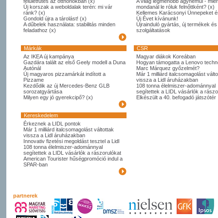
felületfűtés az otthonokban (x)
A világ legmenőbb ágyneműi - miér
Új korszak a weboldalak terén: mi vár
mondanál le róluk felnőttként? (x)
ránk? (x)
Kellemes Karácsonyi Ünnepeket é
Gondold újra a tárolást! (x)
Új Évet kívánunk!
A dűbelek használata: stabilitás minden
Újrainduló gyártás, új termékek és
feladathoz (x)
szolgáltatások
Márkák
CSR
Az IKEA új kampánya
Magyar diákok Koreában
Gazdára talált az első Geely modell a Duna
Hogyan támogatta a Lenovo techno
Autónál
Marc Márquez győzelmét?
Új magyaros pizzamárkát indított a
Már 1 milliárd italcsomagolást válto
Pizzame
vissza a Lidl áruházakban
Kezdődik az új Mercedes-Benz GLB
108 tonna élelmiszer-adománnyal
sorozatgyártása
segítettek a LIDL vásárlók a rászo
Milyen egy jó gyerekcipő? (x)
Elkészült a 40. befogadó játszótér
Kereskedelem
Érkeznek a LIDL pontok
Már 1 milliárd italcsomagolást váltottak
vissza a Lidl áruházakban
Innovativ fizetési megoldást tesztel a Lidl
108 tonna élelmiszer-adománnyal
segítettek a LIDL vásárlók a rászorulókat
American Tourister hűségpromóció indul a
SPAR-ban
partnerek