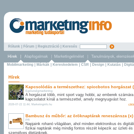
Rólunk
|
Fórum
|
Regisztráció
|
Keresés
Mobilmarketing
|
Márkák
|
Kereskedelem
|
CSR
|
Design
|
Kutatás
|
Digitá
Hírek
Kapcsolódás a természethez: spiccbotos horgászat (
Egészségmarketing
A horgászat több, mint sport vagy hobbi, az emberek számára
kapcsolatot kínál a természettel, amely megnyugvást hoz.
cik
2026-07-22 11:44, Marketinginfo.hu
Bambusz és műbőr: az öröknaptárak reneszánsza (x)
PR
Napjaink rohanó világában, ahol minden elektronikus és digitáli
fizikai naptárak még mindig fontos részét képezik az üzleti és
személyes életünknek.