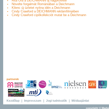
Rita Ora a DEICHMANN új nagykövete
Növelte forgalmát Romániában a Deichmann
Kilenc új üzletet nyitna idén a Deichmann
Cindy Crawford a DEICHMANN reklámfilmjében
Cindy Crawford cipőkollekciót mutat be a Deichmann
partnerek
Kezdőlap
|
Impresszum
|
Jogi tudnivalók
|
Médiaajánlat
copyright © Marke