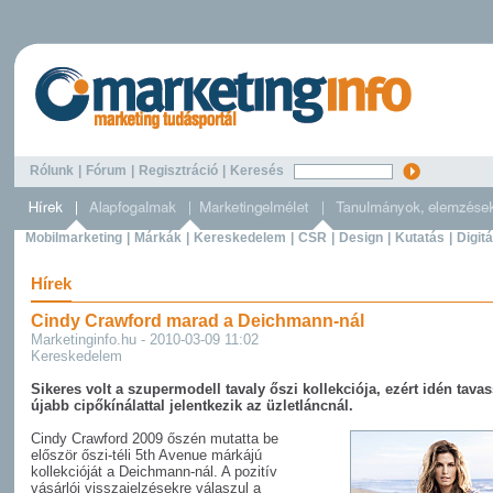
Rólunk
|
Fórum
|
Regisztráció
|
Keresés
Mobilmarketing
|
Márkák
|
Kereskedelem
|
CSR
|
Design
|
Kutatás
|
Digitá
Hírek
Cindy Crawford marad a Deichmann-nál
Marketinginfo.hu - 2010-03-09 11:02
Kereskedelem
Sikeres volt a szupermodell tavaly őszi kollekciója, ezért idén tavas
újabb cipőkínálattal jelentkezik az üzletláncnál.
Cindy Crawford 2009 őszén mutatta be
először őszi-téli 5th Avenue márkájú
kollekcióját a Deichmann-nál. A pozitív
vásárlói visszajelzésekre válaszul a