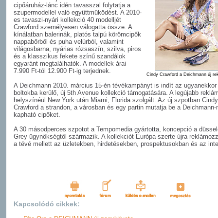
cipőáruház-lánc idén tavasszal folytatja a
szupermodellel való együttműködést. A 2010-
es tavaszi-nyári kollekció 40 modelljét
Crawford személyesen válogatta össze. A
kínálatban balerinák, platós talpú körömcipők
nappabőrből és puha velúrból, valamint
világosbarna, nyárias rózsaszín, szilva, piros
és a klasszikus fekete színű szandálok
egyaránt megtalálhatók. A modellek árai
7.990 Ft-tól 12.900 Ft-ig terjednek.
Cindy Crawford a Deichmann új re
A Deichmann 2010. március 15-én tévékampányt is indít az ugyanekkor
boltokba kerülő, új 5th Avenue kollekció támogatására. A legújabb reklá
helyszínéül New York után Miami, Florida szolgált. Az új szpotban Cindy
Crawford a strandon, a városban és egy partin mutatja be a Deichmann-
kapható cipőket.
A 30 másodperces szpotot a Tempomedia gyártotta, koncepció a düsseld
Grey ügynökségtől származik. A kollekciót Európa-szerte újra reklámoz
a tévé mellett az üzletekben, hirdetésekben, prospektusokban és az inte
Kapcsolódó cikkek: