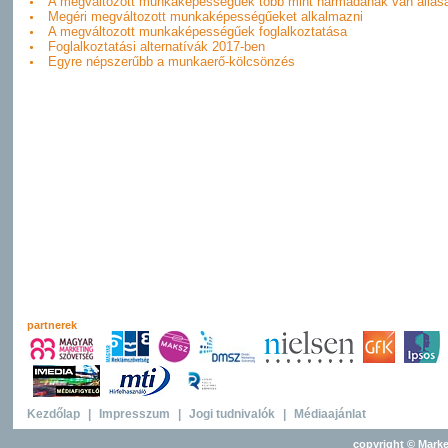
A megváltozott munkaképességűek több mint harmadának van állás
Megéri megváltozott munkaképességűeket alkalmazni
A megváltozott munkaképességűek foglalkoztatása
Foglalkoztatási alternatívák 2017-ben
Egyre népszerűbb a munkaerő-kölcsönzés
partnerek
Kezdőlap
|
Impresszum
|
Jogi tudnivalók
|
Médiaajánlat
copyright © Marke