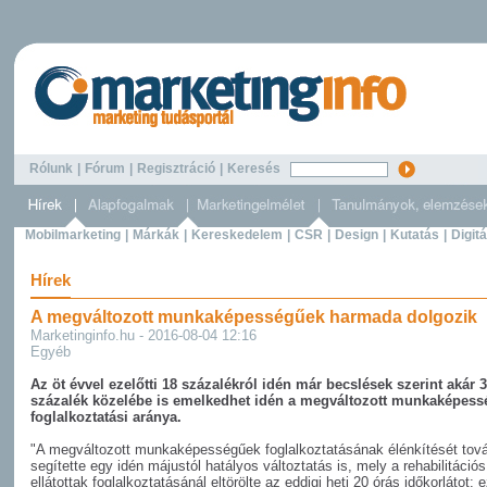
Rólunk
|
Fórum
|
Regisztráció
|
Keresés
Mobilmarketing
|
Márkák
|
Kereskedelem
|
CSR
|
Design
|
Kutatás
|
Digitá
Hírek
A megváltozott munkaképességűek harmada dolgozik
Marketinginfo.hu - 2016-08-04 12:16
Egyéb
Az öt évvel ezelőtti 18 százalékról idén már becslések szerint akár 
százalék közelébe is emelkedhet idén a megváltozott munkaképes
foglalkoztatási aránya.
"A megváltozott munkaképességűek foglalkoztatásának élénkítését tov
segítette egy idén májustól hatályos változtatás is, mely a rehabilitációs
ellátottak foglalkoztatásánál eltörölte az eddigi heti 20 órás időkorlátot: 