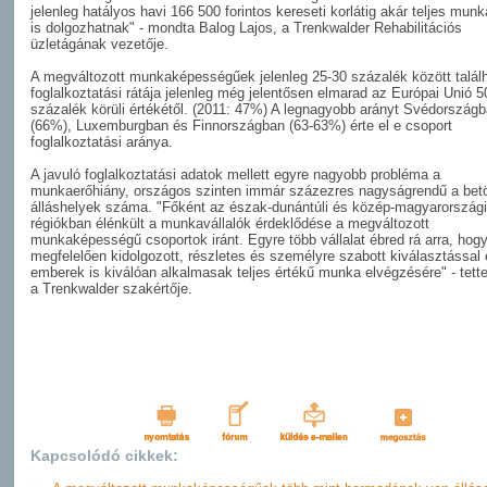
jelenleg hatályos havi 166 500 forintos kereseti korlátig akár teljes mun
is dolgozhatnak" - mondta Balog Lajos, a Trenkwalder Rehabilitációs
üzletágának vezetője.
A megváltozott munkaképességűek jelenleg 25-30 százalék között talál
foglalkoztatási rátája jelenleg még jelentősen elmarad az Európai Unió 5
százalék körüli értékétől. (2011: 47%) A legnagyobb arányt Svédország
(66%), Luxemburgban és Finnországban (63-63%) érte el e csoport
foglalkoztatási aránya.
A javuló foglalkoztatási adatok mellett egyre nagyobb probléma a
munkaerőhiány, országos szinten immár százezres nagyságrendű a betö
álláshelyek száma. "Főként az észak-dunántúli és közép-magyarországi
régiókban élénkült a munkavállalók érdeklődése a megváltozott
munkaképességű csoportok iránt. Egyre több vállalat ébred rá arra, hog
megfelelően kidolgozott, részletes és személyre szabott kiválasztással
emberek is kiválóan alkalmasak teljes értékű munka elvégzésére" - tett
a Trenkwalder szakértője.
Kapcsolódó cikkek: