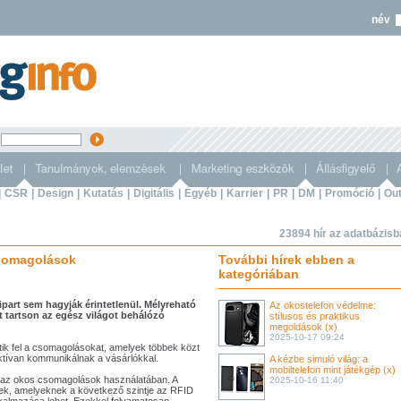
név
s
|
CSR
|
Design
|
Kutatás
|
Digitális
|
Egyéb
|
Karrier
|
PR
|
DM
|
Promóció
|
Out
23894 hír az adatbázis
csomagolások
További hírek ebben a
kategóriában
part sem hagyják érintetlenül. Mélyreható
Az okostelefon védelme:
st tartson az egész világot behálózó
stílusos és praktikus
megoldások (x)
2025-10-17 09:24
etik fel a csomagolásokat, amelyek többek közt
raktívan kommunikálnak a vásárlókkal.
A kézbe simuló világ: a
mobiltelefon mint játékgép (x)
n az okos csomagolások használatában. A
2025-10-16 11:40
bek, amelyeknek a következő szintje az RFID