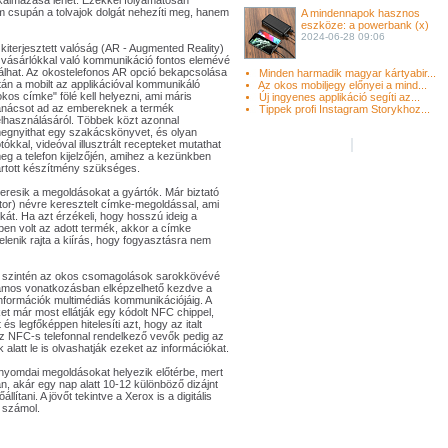
kalmazása lehet. Ezekkel folyamatosan
m csupán a tolvajok dolgát nehezíti meg, hanem
A mindennapok hasznos
eszköze: a powerbank (x)
2024-06-28 09:06
 kiterjesztett valóság (AR - Augmented Reality)
 vásárlókkal való kommunikáció fontos elemévé
álhat. Az okostelefonos AR opció bekapcsolása
Minden harmadik magyar kártyabir...
tán a mobilt az applikációval kommunikáló
Az okos mobiljegy előnyei a mind...
okos címke" fölé kell helyezni, ami máris
Új ingyenes applikáció segíti az...
anácsot ad az embereknek a termék
Tippek profi Instagram Storykhoz...
elhasználásáról. Többek közt azonnal
egnyithat egy szakácskönyvet, és olyan
otókkal, videóval illusztrált recepteket mutathat
eg a telefon kijelzőjén, amihez a kezünkben
artott készítmény szükséges.
eresik a megoldásokat a gyártók. Már biztató
ator) névre keresztelt címke-megoldással, ami
kát. Ha azt érzékeli, hogy hosszú ideig a
n volt az adott termék, akkor a címke
jelenik rajta a kiírás, hogy fogyasztásra nem
) szintén az okos csomagolások sarokkövévé
zámos vonatkozásban elképzelhető kezdve a
információk multimédiás kommunikációjáig. A
et már most ellátják egy kódolt NFC chippel,
s legfőképpen hitelesíti azt, hogy az italt
Az NFC-s telefonnal rendelkező vevők pedig az
k alatt le is olvashatják ezeket az információkat.
 nyomdai megoldásokat helyezik előtérbe, mert
an, akár egy nap alatt 10-12 különböző dizájnt
ítani. A jövőt tekintve a Xerox is a digitális
 számol.