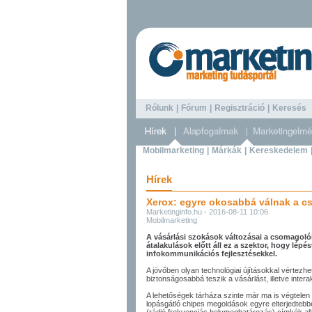
Rólunk
|
Fórum
|
Regisztráció
|
Keresé
Mobilmarketing
|
Márkák
|
Kereskedelem
Hírek
Xerox: egyre okosabbá válnak a 
Marketinginfo.hu - 2016-08-11 10:06
Mobilmarketing
A vásárlási szokások változásai a csomagolói
átalakulások előtt áll ez a szektor, hogy lépé
infokommunikációs fejlesztésekkel.
A jövőben olyan technológiai újításokkal vértezh
biztonságosabbá teszik a vásárlást, illetve inte
A lehetőségek tárháza szinte már ma is végtele
lopásgátló chipes megoldások egyre elterjedteb