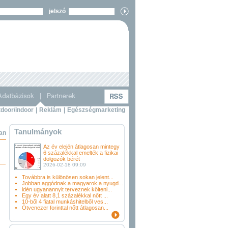
jelszó
door/indoor
|
Reklám
|
Egészségmarketing
Tanulmányok
ban
Az év elején átlagosan mintegy
6 százalékkal emelték a fizikai
dolgozók bérét
2026-02-18 09:09
Továbbra is különösen sokan jelent...
Jobban aggódnak a magyarok a nyugd...
idén ugyanannyit terveznek költeni...
Egy év alatt 8,1 százalékkal nőtt ...
10-ből 4 fiatal munkáshitelből ves...
Ötvenezer forinttal nőtt átlagosan...