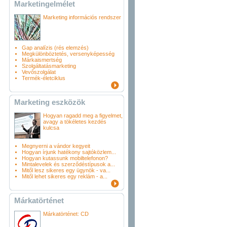
Marketingelmélet
Marketing információs rendszer
Gap analízis (rés elemzés)
Megkülönböztetés, versenyképesség
Márkaismertség
Szolgáltatásmarketing
Vevőszolgálat
Termék-életciklus
Marketing eszközök
Hogyan ragadd meg a figyelmet,
avagy a tökéletes kezdés
kulcsa
Megnyerni a vándor kegyeit
Hogyan írjunk hatékony sajtóközlem...
Hogyan kutassunk mobiltelefonon?
Mintalevelek és szerződéstípusok a...
Mitől lesz sikeres egy ügynök - va...
Mitől lehet sikeres egy reklám - a...
Márkatörténet
Márkatörténet: CD