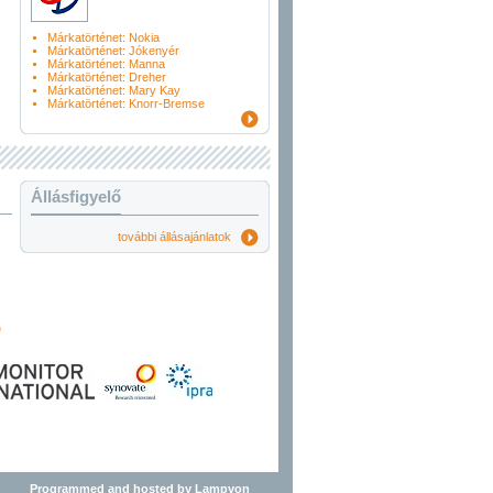
Márkatörténet: Nokia
Márkatörténet: Jókenyér
Márkatörténet: Manna
Márkatörténet: Dreher
Márkatörténet: Mary Kay
Márkatörténet: Knorr-Bremse
Állásfigyelő
további állásajánlatok
Programmed and hosted by Lampyon