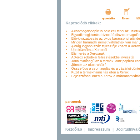
Kapcsolódó cikkek:
A csomagolópapírt is bele kell tenni az üzleti 
Egyedi megjelenést biztosító díszcsomagoló fó
Elővigyázatosság az okos karácsonyi ajándé
Minden harmadik német vállalatnak van már 
A világ legjobb száz fejlesztője között a Xerox
Új reklámfilm a Xeroxtól
Elismerés a Xeroxnak
A Xerox robotikai fejlesztésekbe invesztál
Jobb minőségű az a termék, amit papírba c
Jönnek az okosruhák?
Összefügg a csomagolás és a vásárlói dönt
Küzd a termékhamisítás ellen a Xerox
Fejlesztéssel küzd a Xerox a márkahamisítás
partnerek
Kezdőlap
|
Impresszum
|
Jogi tudnival