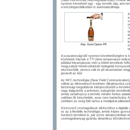
(rádió frekvenciás helymeghatározás) címkék al
nyomon követhető egy - egy termék útja, ami ne
a készletgazdálkodást is automatizálhatja.
A
a
v
u
"
t
f
m
f
Kép: Good Option PR
m
t
A szavatossági idő nyomon követhetőségére is k
kísérletek folynak a TTI (time-temperature-indic
például folyamatosan méri a hűtött termékek hőfo
megszabott hőmérsékletnél melegebb környezetbe
elszíneződik, pirosra vált és jól olvashatóan meg
javasolt az étel.
Az NFC-technológia (Near Field Communication
válhat az elkövetkező években. Alkalmazása s
biztonsági megoldások kiterjesztésétől a termék
nagy italgyártók a prémium, kategóriás termékeik
amely tartalmazza a termék minden fontos adatát é
valóban ők készítették, azaz nem hamisítvány. 
üzletben az üveg fölé tartva a mobiljukat pillanato
A korszerű csomagolások elkészítése a digitális
ez az a flexibilis technológia, amely képes gyors
hordozó terméket is, pár ezres darabszámban előáll
csomagolóanyag-gyártás dinamikus bővülésével