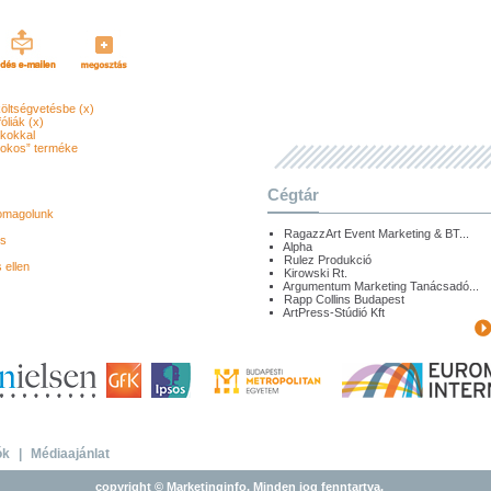
költségvetésbe (x)
liák (x)
kokkal
„okos” terméke
Cégtár
somagolunk
RagazzArt Event Marketing & BT...
és
Alpha
Rulez Produkció
 ellen
Kirowski Rt.
Argumentum Marketing Tanácsadó...
Rapp Collins Budapest
ArtPress-Stúdió Kft
ók
|
Médiaajánlat
copyright © Marketinginfo. Minden jog fenntartva.