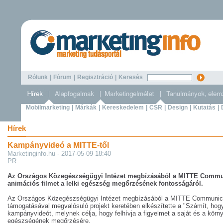
Rólunk
|
Fórum
|
Regisztráció
|
Keresés
Mobilmarketing
|
Márkák
|
Kereskedelem
|
CSR
|
Design
|
Kutatás
|
Hírek
Kampányvideó a MITTE-től
Marketinginfo.hu - 2017-05-09 18:40
PR
Az Országos Közegészségügyi Intézet megbízásából a MITTE Communi
animációs filmet a lelki egészség megőrzésének fontosságáról.
Az Országos Közegészségügyi Intézet megbízásából a MITTE Communica
támogatásával megvalósuló projekt keretében elkészítette a "Számít, hog
kampányvideót, melynek célja, hogy felhívja a figyelmet a saját és a körn
egészségének megőrzésére.