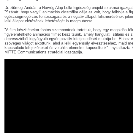
Dr. Sümegi András, a Norvég Alap Lelki Egészség projekt szakmai igazgató
"Számít, hogy vagy!" animációs oktatófilm célja az volt, hogy felhívja a fig
egészségmegőrzés fontosságára és a negatív állapot felismerésének jelent
lelki állapot elérésének lehetőségét is megmutassa.
"A film készítésekor fontos szempontnak tartottuk, hogy egy megoldás-fó
figyelemfelkeltő animációs filmet készítsünk, amely hangulati, stiláris és z
depresszióból kigyógyuló egyén pozitív kiteljesedését mutatja be. Ehhez e
szöveges világot alkottunk, ahol a lelki egyensúly elvesztéséhez, majd m
kapcsolódó kifejezéseket és vizuális elemeket kapcsoltunk" - nyilatkozta
MITTE Communications stratégiai igazgatója.