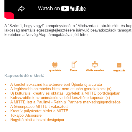
A "Számít, hogy vagy!" kampányvideó, a "Módszertani, strukturális és kap
lakosság mentális egészségfejlesztésére irányuló beavatkozások támogat
keretében a Norvég Alap támogatásával jött létre.
Kapcsolódó cikkek:
A kerület sokszínű karakterére épít Újbuda új arculata
A legfrissebb animációs hírek nem csupán gyerekeknek (x)
Új kulturális, kreatív és oktatási ügyfelek a MITTE portfóliójában
Kulisszatitkok az animációs videód készítése kapcsán (x)
A MITTE lett a Paulinyi - Reith & Partners marketingügynöksége
A Greenpeace MITTE-t választott
Kreatív pályázatot hirdet a MITTE
Tokajból Alsóörsre
Nagyító alatt a hazai designipar