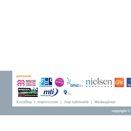
partnerek
Kezdőlap
|
Impresszum
|
Jogi tudnivalók
|
Médiaajánlat
copyright © 