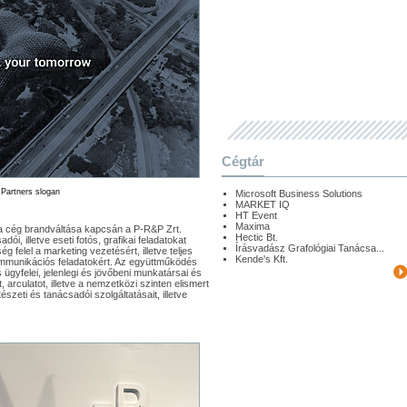
Cégtár
& Partners slogan
Microsoft Business Solutions
MARKET IQ
HT Event
Maxima
 cég brandváltása kapcsán a P-R&P Zrt.
Hectic Bt.
i, illetve eseti fotós, grafikai feladatokat
Írásvadász Grafológiai Tanácsa...
g felel a marketing vezetésért, illetve teljes
Kende's Kft.
 kommunikációs feladatokért. Az együttműködés
 ügyfelei, jelenlegi és jövőbeni munkatársai és
arculatot, illetve a nemzetközi szinten elismert
szeti és tanácsadói szolgáltatásait, illetve