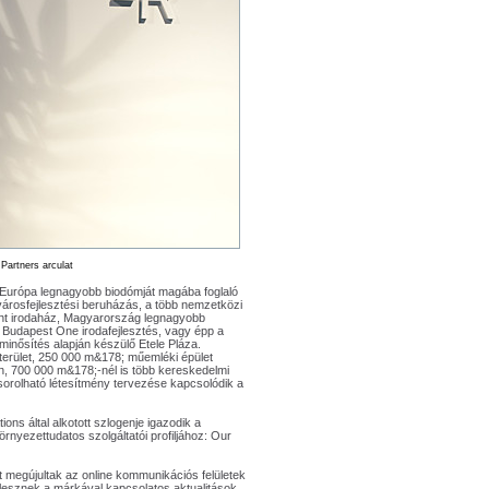
 Partners arculat
k Európa legnagyobb biodómját magába foglaló
árosfejlesztési beruházás, a több nemzetközi
ight irodaház, Magyarország legnagyobb
Budapest One irodafejlesztés, vagy épp a
nősítés alapján készülő Etele Pláza.
terület, 250 000 m&
178; műemléki épület
ön, 700 000 m&
178;-nél is több kereskedelmi
sorolható létesítmény tervezése kapcsolódik a
ns által alkotott szlogenje igazodik a
rnyezettudatos szolgáltatói profiljához: Our
t megújultak az online kommunikációs felületek
lesznek a márkával kapcsolatos aktualitások