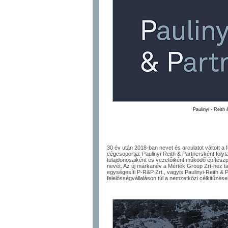
Paulinyi - Reith
30 év után 2018-ban nevet és arculatot váltott a 
cégcsoportja: Paulinyi-Reith & Partnersként folyt
tulajdonosaiként és vezetőiként működő építészpá
nevét. Az új márkanév a Mérték Group Zrt-hez ta
egységesíti P-R&P Zrt., vagyis Paulinyi-Reith & 
felelősségvállaláson túl a nemzetközi célkitűzések