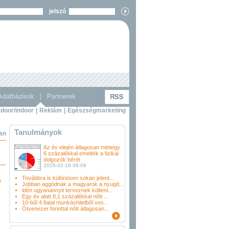
jelszó
door/indoor
|
Reklám
|
Egészségmarketing
Tanulmányok
ban
Az év elején átlagosan mintegy
6 százalékkal emelték a fizikai
dolgozók bérét
2026-02-18 09:09
Továbbra is különösen sokan jelent...
)
Jobban aggódnak a magyarok a nyugd...
idén ugyanannyit terveznek költeni...
Egy év alatt 8,1 százalékkal nőtt ...
10-ből 4 fiatal munkáshitelből ves...
Ötvenezer forinttal nőtt átlagosan...