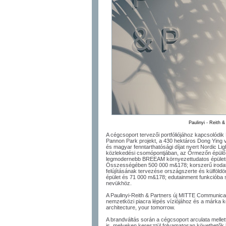
Paulinyi - Reith &
A cégcsoport tervezői portfóliójához kapcsolódi
Pannon Park projekt, a 430 hektáros Dong Ying v
és magyar fenntarthatósági díjat nyert Nordic L
közlekedési csomópontjában, az Őrmezőn épülő 
legmodernebb BREEAM környezettudatos épületmi
Összességében 500 000 m&
178; korszerű iroda
felújításának tervezése országszerte és külföld
épület és 71 000 m&
178; edutainment funkcióba 
nevükhöz.
A Paulinyi-Reith & Partners új MITTE Communicatio
nemzetközi piacra lépés víziójához és a márka kö
architecture, your tomorrow.
A brandváltás során a cégcsoport arculata mellet
is, melyeken keresztül folyamatosan követhetők 