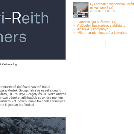
Új korszak a weboldalak terén
mi vár ránk? (x)
2026-07-21 09:35
Gondold újra a tárolást! (x)
A dűbelek használata: stabilitás...
Az IKEA új kampánya
Miért maradt népszerű a kukorica...
 & Partners logo
fenntartható építészet vezető hazai
atja a Mérték Group, felvéve ezzel a cég fő
ros, Dr. Paulinyi Gergely és Dr. Reith András
rtozó cégeket átláthatóbb struktúra mentén
Partners Zrt. néven, ami a fokozott személyes
et is jobban érzékelteti.