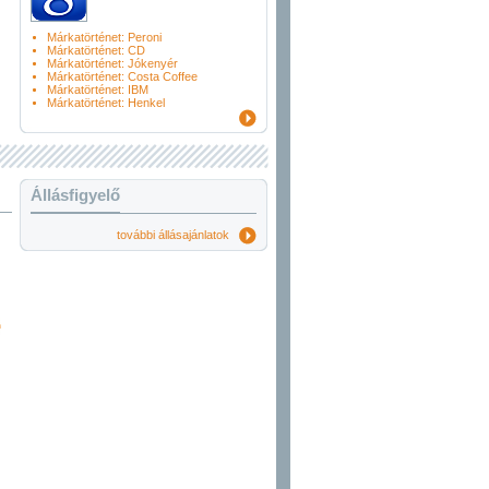
Márkatörténet: Peroni
Márkatörténet: CD
Márkatörténet: Jókenyér
Márkatörténet: Costa Coffee
Márkatörténet: IBM
Márkatörténet: Henkel
Állásfigyelő
további állásajánlatok