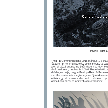
Paulinyi - Reith 
A MITTE Communications 2018 március 1-e óta a
részére PR kommunikációs, social media, tanácsadó
látott el. 2018 augusztus 1-től viszont az ügynöksé
körű marketing, grafikai és külső, illetve belső
elsődleges célja, hogy a Paulinyi-Reith & Partners
a széles szakma is megismerje az új márkanevet, 
vállalat egyedi munkamódszereit, széleskörű építé
kiemelkedő hazai és nemzetközi referenciáit.