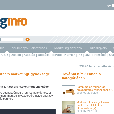
név
s
|
CSR
|
Design
|
Kutatás
|
Digitális
|
Egyéb
|
Karrier
|
PR
|
DM
|
Promóció
|
Out
23894 hír az adatbázis
Partners marketingügynöksége
További hírek ebben a
kategóriában
eith & Partners marketingügynöksége.
Bambusz és műbőr: az
öröknaptárak reneszánsza (x
 ügynökség lett a fenntartható építészet
2026-07-22 09:28
tners marketing vezetésért, illetve operatív
ős partnere.
Modern fűtési megoldások:
padló- és felületfűtés az
otthonokban (x)
2026-07-21 11:00