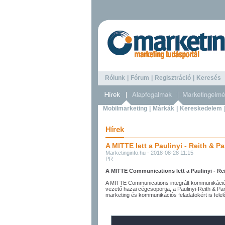
Rólunk
|
Fórum
|
Regisztráció
|
Keresé
Mobilmarketing
|
Márkák
|
Kereskedelem
Hírek
A MITTE lett a Paulinyi - Reith & 
Marketinginfo.hu - 2018-08-28 11:15
PR
A MITTE Communications lett a Paulinyi - R
A MITTE Communications integrált kommunikációs
vezető hazai cégcsoportja, a Paulinyi-Reith & Par
marketing és kommunikációs feladatokért is felel