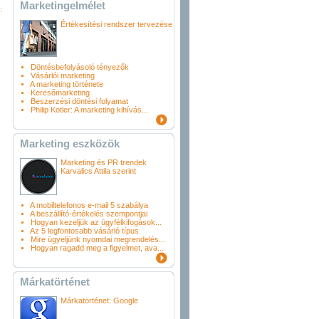
Marketingelmélet
:
Értékesítési rendszer tervezése
Döntésbefolyásoló tényezők
Vásárlói marketing
A marketing története
Keresőmarketing
Beszerzési döntési folyamat
Philip Kotler: A marketing kihívás...
Marketing eszközök
Marketing és PR trendek
Karvalics Attila szerint
A mobiltelefonos e-mail 5 szabálya
A beszállító-értékelés szempontjai
Hogyan kezeljük az ügyfélkifogások...
Az 5 legfontosabb vásárló típus
Mire ügyeljünk nyomdai megrendelés...
Hogyan ragadd meg a figyelmet, ava...
Márkatörténet
Márkatörténet: Google