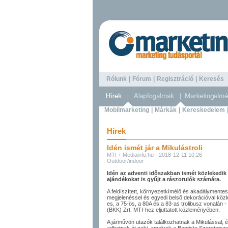
Rólunk
|
Fórum
|
Regisztráció
|
Keresé
Mobilmarketing
|
Márkák
|
Kereskedelem
Hírek
Idén ismét jár a Mikulástroli
MTI + Mediainfo.hu - 2018-12-11 10:26
Outdoor/indoor
Idén az adventi időszakban ismét közlekedik 
ajándékokat is gyűjt a rászorulók számára.
A feldíszített, környezetkímélő és akadálymentes
megjelenéssel és egyedi belső dekorációval közle
es, a 75-ös, a 80A és a 83-as trolibusz vonalán 
(BKK) Zrt. MTI-hez eljuttatott közleményében.
A járművön utazók találkozhatnak a Mikulással,