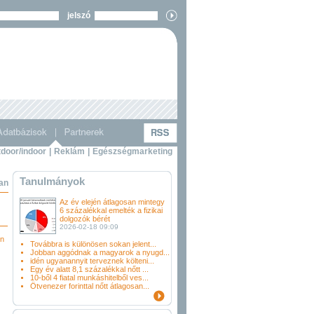
jelszó
door/indoor
|
Reklám
|
Egészségmarketing
Tanulmányok
ban
Az év elején átlagosan mintegy
6 százalékkal emelték a fizikai
dolgozók bérét
2026-02-18 09:09
en
Továbbra is különösen sokan jelent...
Jobban aggódnak a magyarok a nyugd...
idén ugyanannyit terveznek költeni...
Egy év alatt 8,1 százalékkal nőtt ...
10-ből 4 fiatal munkáshitelből ves...
Ötvenezer forinttal nőtt átlagosan...