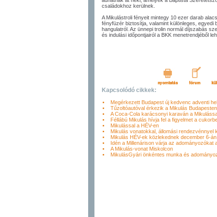
adhatnak át neki, amelyek a Baptista Szeretetszo
családokhoz kerülnek.
A Mikulástroli fényeit mintegy 10 ezer darab ala
fényfüzér biztosítja, valamint különleges, egyed
hangulatról. Az ünnepi trolin normál díjszabás szer
és indulási időpontjairól a BKK menetrendjéből leh
Kapcsolódó cikkek:
Megérkezett Budapest új kedvenc adventi hel
Tűzoltóautóval érkezik a Mikulás Budapesten
A Coca-Cola karácsonyi karaván a Mikulássa
Féllábú Mikulás hívja fel a figyelmet a cukor
Mikulással a HÉV-en
Mikulás vonatokkal, állomási rendezvénnye
Mikulás HÉV-ek közlekednek december 6-án 
Idén a Millenárison várja az adományozókat 
A Mikulás-vonat Miskolcon
MikulásGyári önkéntes munka és adományo