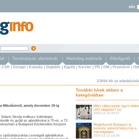
név
s
|
CSR
|
Design
|
Kutatás
|
Digitális
|
Egyéb
|
Karrier
|
PR
|
DM
|
Promóció
|
Out
23894 hír az adatbázis
További hírek ebben a
kategóriában
a Mikulástroli, amely december 19-ig
Miért választanak egyre több
LED világítást? (x)
2025-12-16 09:57
 Solaris-Skoda trolibusz különleges
kedik és gyűjti az ajándékokat a 70-es, a 72-
- olvasható a Budapesti Közlekedési Központ
Megérkezett Budapest új
kedvenc adventi helyszíne a
Városligetben
 és cipősdobozokba csomagolt ajándékokat
2025-12-12 13:26