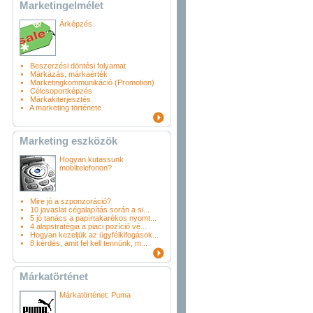
Marketingelmélet
Árképzés
Beszerzési döntési folyamat
Márkázás, márkaérték
Marketingkommunikáció (Promotion)
Célcsoportképzés
Márkakiterjesztés
A marketing története
Marketing eszközök
Hogyan kutassunk
mobiltelefonon?
Mire jó a szponzoráció?
10 javaslat cégalapítás során a si...
5 jó tanács a papírtakarékos nyomt...
4 alapstratégia a piaci pozíció vé...
Hogyan kezeljük az ügyfélkifogások...
8 kérdés, amit fel kell tennünk, m...
Márkatörténet
Márkatörténet: Puma