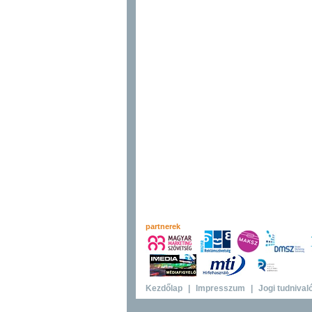
partnerek
Kezdőlap
|
Impresszum
|
Jogi tudnival