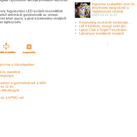
lgálat cipősdoboz-akciója jóvoltából rászoruló
Ingyenes szabadtéri mozi és
fényfestett VarázsErdő a
csony fogyasztású LED-izzóból összeállított
Vajdahunyad váránál
i belső dekoráció gondoskodik az ünnepi
2025-12-12 11:07
int lehet utazni, a járat közlekedési rendjéről
et tájékozódni.
A marketing eszközök evolúciója:...
Lidl 4 keréken: mozgó üzlet járj...
Lipton Club a Sziget Fesztiválon
Látványos installációt mutatott ...
yszíne a Városligetben
l és manóival
betegségre
l kedvez a gyermekeknek a MÁV
és 11-én
a Mikulásgyár
zás a KPMG-nél