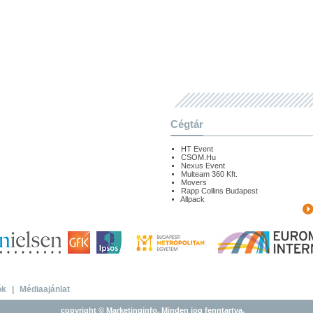
Cégtár
HT Event
CSOM.Hu
Nexus Event
Multeam 360 Kft.
Movers
Rapp Collins Budapest
Allpack
ók
|
Médiaajánlat
copyright © Marketinginfo. Minden jog fenntartva.