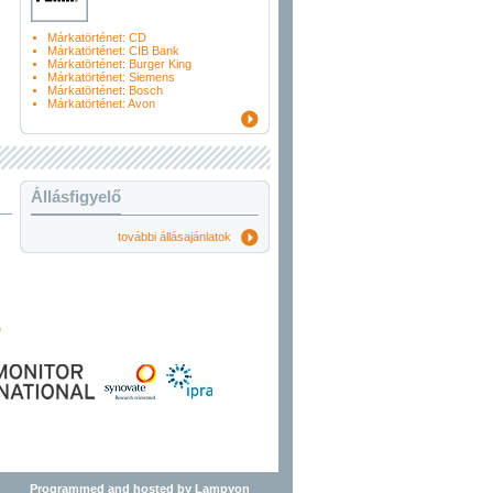
Márkatörténet: CD
Márkatörténet: CIB Bank
Márkatörténet: Burger King
Márkatörténet: Siemens
Márkatörténet: Bosch
Márkatörténet: Avon
Állásfigyelő
további állásajánlatok
Programmed and hosted by Lampyon