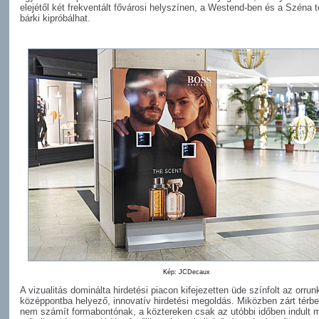
elejétől két frekventált fővárosi helyszínen, a Westend-ben és a Széna t
bárki kipróbálhat.
Kép: JCDecaux
A vizualitás dominálta hirdetési piacon kifejezetten üde színfolt az orrun
középpontba helyező, innovatív hirdetési megoldás. Miközben zárt térb
nem számít formabontónak, a köztereken csak az utóbbi időben indult 