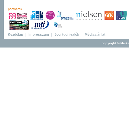
partnerek
Kezdőlap
|
Impresszum
|
Jogi tudnivalók
|
Médiaajánlat
copyright © Marke