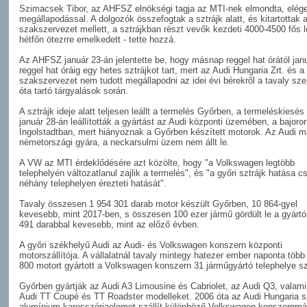
Szimacsek Tibor, az AHFSZ elnökségi tagja az MTI-nek elmondta, elége
megállapodással. A dolgozók összefogtak a sztrájk alatt, és kitartottak 
szakszervezet mellett, a sztrájkban részt vevők kezdeti 4000-4500 fős 
hétfőn ötezrre emelkedett - tette hozzá.
Az AHFSZ január 23-án jelentette be, hogy másnap reggel hat órától jan
reggel hat óráig egy hetes sztrájkot tart, mert az Audi Hungaria Zrt. és a
szakszervezet nem tudott megállapodni az idei évi bérekről a tavaly sz
óta tartó tárgyalások során.
A sztrájk ideje alatt teljesen leállt a termelés Győrben, a termeléskiesés
január 28-án leállították a gyártást az Audi központi üzemében, a bajoro
Ingolstadtban, mert hiányoznak a Győrben készített motorok. Az Audi m
németországi gyára, a neckarsulmi üzem nem állt le.
A VW az MTI érdeklődésére azt közölte, hogy "a Volkswagen legtöbb
telephelyén változatlanul zajlik a termelés", és "a győri sztrájk hatása c
néhány telephelyen érezteti hatását".
Tavaly összesen 1 954 301 darab motor készült Győrben, 10 864-gyel
kevesebb, mint 2017-ben, s összesen 100 ezer jármű gördült le a gyártós
491 darabbal kevesebb, mint az előző évben.
A győri székhelyű Audi az Audi- és Volkswagen konszern központi
motorszállítója. A vállalatnál tavaly mintegy hatezer ember naponta több
800 motort gyártott a Volkswagen konszern 31 járműgyártó telephelye s
Győrben gyártják az Audi A3 Limousine és Cabriolet, az Audi Q3, valami
Audi TT Coupé és TT Roadster modelleket. 2006 óta az Audi Hungaria
alumínium karosszériaelemet szállít különböző Volkswagen konszernmá