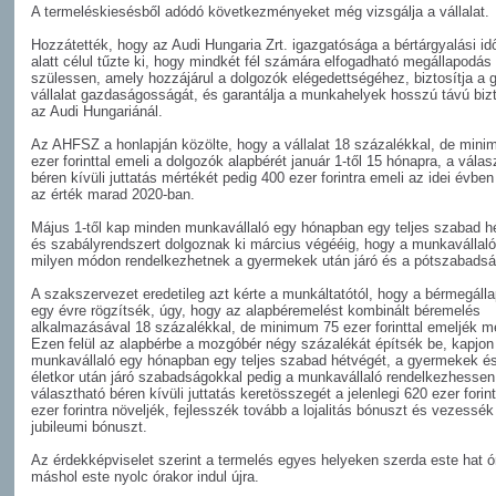
A termeléskiesésből adódó következményeket még vizsgálja a vállalat.
Hozzátették, hogy az Audi Hungaria Zrt. igazgatósága a bértárgyalási i
alatt célul tűzte ki, hogy mindkét fél számára elfogadható megállapodás
szülessen, amely hozzájárul a dolgozók elégedettségéhez, biztosítja a g
vállalat gazdaságosságát, és garantálja a munkahelyek hosszú távú biz
az Audi Hungariánál.
Az AHFSZ a honlapján közölte, hogy a vállalat 18 százalékkal, de min
ezer forinttal emeli a dolgozók alapbérét január 1-től 15 hónapra, a válas
béren kívüli juttatás mértékét pedig 400 ezer forintra emeli az idei évben
az érték marad 2020-ban.
Május 1-től kap minden munkavállaló egy hónapban egy teljes szabad h
és szabályrendszert dolgoznak ki március végééig, hogy a munkavállal
milyen módon rendelkezhetnek a gyermekek után járó és a pótszabadsá
A szakszervezet eredetileg azt kérte a munkáltatótól, hogy a bérmegáll
egy évre rögzítsék, úgy, hogy az alapbéremelést kombinált béremelés
alkalmazásával 18 százalékkal, de minimum 75 ezer forinttal emeljék m
Ezen felül az alapbérbe a mozgóbér négy százalékát építsék be, kapjo
munkavállaló egy hónapban egy teljes szabad hétvégét, a gyermekek é
életkor után járó szabadságokkal pedig a munkavállaló rendelkezhessen
választható béren kívüli juttatás keretösszegét a jelenlegi 620 ezer forint
ezer forintra növeljék, fejlesszék tovább a lojalitás bónuszt és vezessék
jubileumi bónuszt.
Az érdekképviselet szerint a termelés egyes helyeken szerda este hat ó
máshol este nyolc órakor indul újra.