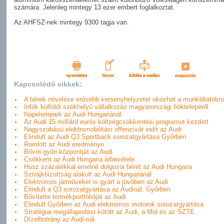
számára. Jelenleg mintegy 13 ezer embert foglalkoztat.
Az AHFSZ-nek mintegy 9300 tagja van.
Kapcsolódó cikkek:
A bérek növelése erősebb versenyhelyzetet okozhat a munkáltatókn
Infók külföldi székhelyű vállalkozás magyarországi fióktelepéről
Napelempark az Audi Hungariánál
Az Audi 15 milliárd eurós költségcsökkentési programot kezdett
Nagyszabású elektromobilitási offenzívát indít az Audi
Elindult az Audi Q3 Sportback sorozatgyártása Győrben
Romlott az Audi eredménye
Bővíti győri központját az Audi
Csökkent az Audi Hungaria árbevétele
Húsz százalékkal emelné dolgozói bérét az Audi Hungaria
Sztrájkbizottság alakult az Audi Hungariánál
Elektromos járműveket is gyárt a jövőben az Audi
Elindult a Q3 sorozatgyártása az Audinál, Győrben
Bővítette termékportfólióját az Audi
Elindult Győrben az Audi elektromos motorok sorozatgyártása
Stratégiai megállapodást kötött az Audi, a Mol és az SZTE
Dízelbotrány az Audi-nál