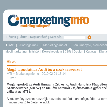
Rólunk
|
Fórum
|
Regisztráció
|
Keresés
Mobilmarketing
|
Márkák
|
Kereskedelem
|
CSR
|
Design
|
Kutatás
|
Digitá
Hírek
Megállapodott az Audi és a szakszervezet
MTI + Marketinginfo.hu - 2019-02-01 16:14
Egyéb
Megállapodott az Audi Hungaria Zrt. és az Audi Hungária Független
Szakszervezet (AHFSZ) az idei évi bérekről - tájékoztatta a győri sz
vállalat az MTI-t.
A közlemény szerint a sztrájk a szerda esti órákban befejeződött, a ter
minden gyártó területen elindul.