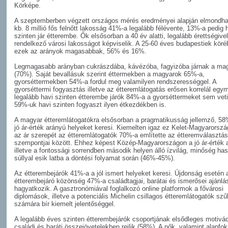
Körképe.
A szeptemberben végzett országos mérés eredményei alapján elmondha
kb. 8 millió fős felnőtt lakosság 41%-a legalább félévente, 13%-a pedig 
szinten jár étterembe. Ők elsősorban a 40 év alatti, legalább érettségivel
rendelkező városi lakosságot képviselik. A 25-60 éves budapestiek köré
ezek az arányok magasabbak, 56% és 16%.
Legmagasabb arányban cukrászdába, kávézóba, fagyizóba járnak a ma
(70%). Saját bevallásuk szerint éttermekben a magyarok 65%-a,
gyorséttermekben 54%-a fordul meg valamilyen rendszerességgel. A
gyorséttermi fogyasztás illetve az étteremlátogatás erősen korrelál egy
legalább havi szinten étterembe járók 84%-a a gyorséttermeket sem vet
59%-uk havi szinten fogyaszt ilyen étkezdékben is.
A magyar étteremlátogatókra elsősorban a pragmatikusság jellemző, 58
jó ár-érték arányú helyeket keresi. Kiemelten igaz ez Kelet-Magyarorszá
az ár szerepét az étteremlátogatók 70%-a említette az étteremválasztás
szempontjai között. Ehhez képest Közép-Magyarországon a jó ár-érték 
illetve a fontossági sorrendben második helyen álló ízvilág, minőség ha
súllyal esik latba a döntési folyamat során (46%-45%).
Az étterembejárók 41%-a a jól ismert helyeket keresi. Újdonság esetén 
étterembejáró közönség 47%-a családtagjai, barátai és ismerősei ajánlá
hagyatkozik. A gasztronómiával foglalkozó online platformok a fővárosi
diplomások, illetve a potenciális Michelin csillagos étteremlátogatók szű
számára bír kiemelt jelentőséggel.
A legalább éves szinten étterembejárók csoportjának elsődleges motivác
családi és baráti összejövetelekben rejlik (58%). A nők, valamint alapfo