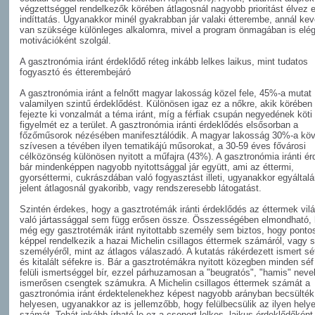
végzettséggel rendelkezők körében átlagosnál nagyobb prioritást élvez 
indíttatás. Ugyanakkor minél gyakrabban jár valaki étterembe, annál ke
van szüksége különleges alkalomra, mivel a program önmagában is elé
motivációként szolgál.
A gasztronómia iránt érdeklődő réteg inkább lelkes laikus, mint tudatos
fogyasztó és étterembejáró
A gasztronómia iránt a felnőtt magyar lakosság közel fele, 45%-a mutat
valamilyen szintű érdeklődést. Különösen igaz ez a nőkre, akik körébe
fejezte ki vonzalmát a téma iránt, míg a férfiak csupán negyedének köti 
figyelmét ez a terület. A gasztronómia iránti érdeklődés elsősorban a
főzőműsorok nézésében manifesztálódik. A magyar lakosság 30%-a köv
szívesen a tévében ilyen tematikájú műsorokat, a 30-59 éves fővárosi
célközönség különösen nyitott a műfajra (43%). A gasztronómia iránti é
bár mindenképpen nagyobb nyitottsággal jár együtt, ami az éttermi,
gyorséttermi, cukrászdában való fogyasztást illeti, ugyanakkor egyáltal
jelent átlagosnál gyakoribb, vagy rendszeresebb látogatást.
Szintén érdekes, hogy a gasztrotémák iránti érdeklődés az éttermek vil
való jártassággal sem függ erősen össze. Összességében elmondható,
még egy gasztrotémák iránt nyitottabb személy sem biztos, hogy ponto
képpel rendelkezik a hazai Michelin csillagos éttermek számáról, vagy 
személyéről, mint az átlagos válaszadó. A kutatás rákérdezett ismert sé
és kitalált séfekre is. Bár a gasztrotémákra nyitott közegben minden séf
felüli ismertséggel bír, ezzel párhuzamosan a "beugratós", "hamis" neve
ismerősen csengtek számukra. A Michelin csillagos éttermek számát a
gasztronómia iránt érdektelenekhez képest nagyobb arányban becsülté
helyesen, ugyanakkor az is jellemzőbb, hogy felülbecsülik az ilyen hely
számát. Tehát inkább írható le ez a csoport lelkes, laikus érdeklődőként