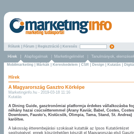
Rólunk
|
Fórum
|
Regisztráció
|
Keresés
Mobilmarketing
|
Márkák
|
Kereskedelem
|
CSR
|
Design
|
Kutatás
|
Digitá
Hírek
A Magyarország Gasztro Körképe
Marketinginfo.hu - 2019-03-18 11:16
Kutatás
A Dining Guide, gasztronómiai platformja érdekes vállalkozásba fog
néhány hazai csúcsétteremmel (Arany Kaviár, Babel, Costes, Costes
Downtown, Fausto's, Kistücsök, Olimpia, Tama, Stand, St. Andrea)
karöltve.
A lakosság étterembejárási szokásait kutatták az Ipsos Kutatóintézet
segítségével, ennek köszönhetően készült el Magyarország első Gasztr