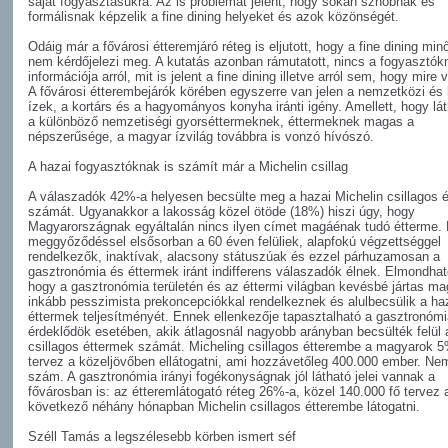
saját fogyasztásukra. Az is problémát jelent, hogy sokan sznobnak és
formálisnak képzelik a fine dining helyeket és azok közönségét.
Odáig már a fővárosi étteremjáró réteg is eljutott, hogy a fine dining min
nem kérdőjelezi meg. A kutatás azonban rámutatott, nincs a fogyasztók
információja arról, mit is jelent a fine dining illetve arról sem, hogy mire v
A fővárosi étterembejárók körében egyszerre van jelen a nemzetközi és 
ízek, a kortárs és a hagyományos konyha iránti igény. Amellett, hogy lá
a különböző nemzetiségi gyorséttermeknek, éttermeknek magas a
népszerűsége, a magyar ízvilág továbbra is vonzó hívószó.
A hazai fogyasztóknak is számít már a Michelin csillag
A válaszadók 42%-a helyesen becsülte meg a hazai Michelin csillagos 
számát. Ugyanakkor a lakosság közel ötöde (18%) hiszi úgy, hogy
Magyarországnak egyáltalán nincs ilyen címet magáénak tudó étterme. 
meggyőződéssel elsősorban a 60 éven felüliek, alapfokú végzettséggel
rendelkezők, inaktívak, alacsony státuszúak és ezzel párhuzamosan a
gasztronómia és éttermek iránt indifferens válaszadók élnek. Elmondhat
hogy a gasztronómia területén és az éttermi világban kevésbé jártas m
inkább pesszimista prekoncepciókkal rendelkeznek és alulbecsülik a ha
éttermek teljesítményét. Ennek ellenkezője tapasztalható a gasztronómia
érdeklődök esetében, akik átlagosnál nagyobb arányban becsülték felül 
csillagos éttermek számát. Micheling csillagos étterembe a magyarok 
tervez a közeljövőben ellátogatni, ami hozzávetőleg 400.000 ember. Ne
szám. A gasztronómia irányi fogékonyságnak jól látható jelei vannak a
fővárosban is: az étteremlátogató réteg 26%-a, közel 140.000 fő tervez 
következő néhány hónapban Michelin csillagos étterembe látogatni.
Széll Tamás a legszélesebb körben ismert séf