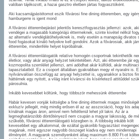
valóban tájékozott, a hazai gasztro életben jártas fogyasztóként.
Aki kacsamájpástétomot eszik fővárosi fine dining étteremben, egy igé
hamburgerre is igent mond
A fővárosi étterembejárást jelentős keresztfogyasztás jellemzi: azok, ak
vendégei a magasabb kategóriájú éttermeknek, szinte kivétel nélkül fog
az alternatív vendéglátóhelyeknek is, mely esetén a manapság divatos s
food fogásokat kínáló helyekre kell gondolni. Azok a fővárosiak, akik jár
étterembe, mindenféle helyet kipróbálnak.
A fővárosi étteremlátogatók relatíve homogén csoportnak tekinthetők ne
életkor, vagy akár anyagi helyzet tekintetében. Azt, aki étterembe jár eg
kozmopolita szemlélet jellemzi, ami adódhat akár külföldi, akár multinaci
tapasztalatból. Ez a csoport általában gyakrabban megy el nyaralni is. E
nyilvánvalóan összefügg az anyagi helyzettel is, ugyanakkor a biztos fin
háttérnek egy nyitott, a világ iránt kíváncsi és kísérletező attitűddel sz
párosulnia.
Inkább kevesebbet költünk, hogy többször mehessünk étterembe
Habár kevesen vonják kétségbe a fine dining éttermek magas minőségé
exkluzív jellegét, még mindig erősen él az az asszociáció, hogy kis ada
kínálnak magas áron, amivel nem feltétlenül lehet jól lakni. Az ár a
legmeghatározóbb döntőtényező nem csupán a magyar lakosság, de mé
szűkebb, fővárosi étteremlátogató közegben is. A többség inkább költ
kevesebbet egy alkalommal, de ezáltal gyakoribb fogyasztást megenge
magának, mint egyszer nagyobb összeget kiadva egy nem mindennapi
élményért. A magyarok személyenként átlag maximum 8.800 Ft-ot költ