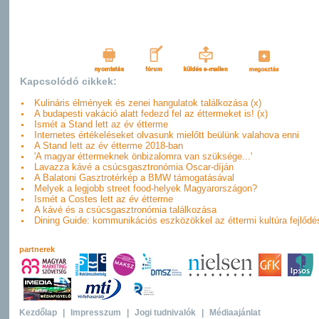
Kapcsolódó cikkek:
Kulináris élmények és zenei hangulatok találkozása (x)
A budapesti vakáció alatt fedezd fel az éttermeket is! (x)
Ismét a Stand lett az év étterme
Internetes értékeléseket olvasunk mielőtt beülünk valahova enni
A Stand lett az év étterme 2018-ban
'A magyar éttermeknek önbizalomra van szüksége...'
Lavazza kávé a csúcsgasztronómia Oscar-díján
A Balatoni Gasztrotérkép a BMW támogatásával
Melyek a legjobb street food-helyek Magyarországon?
Ismét a Costes lett az év étterme
A kávé és a csúcsgasztronómia találkozása
Dining Guide: kommunikációs eszközökkel az éttermi kultúra fejlődé
partnerek
Kezdőlap
|
Impresszum
|
Jogi tudnivalók
|
Médiaajánlat