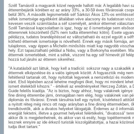
Széll Tamásról a magyarok közel negyede hallott már. A legalább havi s
étterembejárók körében ez az arány 33%, a 30-59 éves fővárosiak csopo
belül 36%. A második legismertebb séf Sárközi Ákos 13%-os említéssel
séfek ismertsége egyébként általában véve alacsony és tudatosan visz
kevesen veszik számításba a séf személyét, amikor éttermet választa
Széll Tamással kapcsolatban is igaz, hogy az ő ismertsége sem elsőso
étteremnek köszönhető (52% nem tudta étteremhez kötni). Esete ugyana
példázza, tudatos brandépítéssel ez változtatható és ezzel együtt a séf
köthető éttermek ismertsége is növelhető. Ennek egy másik formája, am
tulajdonos, vagy éppen a Michelin minősítés miatt kap nagyobb visszha
hely. Ezt tapasztalható például a Nobu, vagy a Borkonyha esetében. M
éttermek ismertebbek, mint a séfek, viszont ha egy séf hírnevét jól felép
hozzá tud járulni az étterem sikeréhez.
"A kutatásból azt láttuk, hogy kell a tradíció: sokszor nagy a szakadék 
éttermek elképzelése és a valós igények között. A fogyasztók még nem
feltétlenül tartanak ott, hogy nyitottak legyenek a nemzetközi és moder
iránt. Első lépésben azzal lehetne megfogni őket, hogy mi mindent lehet
ismert ételekből kihozni." - értékeli az eredményeket Herczeg Zoltán, a 
Guide felelős kiadója. "Az is biztos, hogy ahhoz, hogy valakinek igénye
fine dining étterembe járni, önmagában nem elég, hogy valakinek van pé
diplomás és fővárosi. Ennek társulnia kell egy nyitott, kísérletező attitű
a nyitott réteg még nincs ott nagy arányban a fine dining éttermekben, ő
trendkövetők, akik a divatos helyeket látogatják. Érdemes az ő informá
energiát fektetni, illetve a gourmet helyeket felértékelni, "divatossá" tenn
akkor ők is megjelenhetnek, és akkor van rá esély, hogy topéttermeink
lesznek ennyire az ide érkező turisták kiszolgáltatottjai, a hazai közönsé
tudja őket tartani."