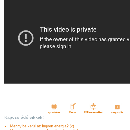
Kapcsolódó cikkek:
Mennyibe kerül az ingyen energia? (x)