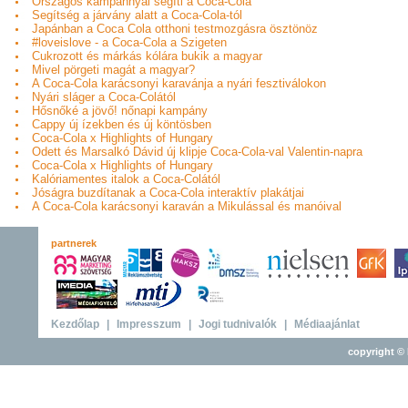
Országos kampánnyal segíti a Coca-Cola
Segítség a járvány alatt a Coca-Cola-tól
Japánban a Coca Cola otthoni testmozgásra ösztönöz
#loveislove - a Coca-Cola a Szigeten
Cukrozott és márkás kólára bukik a magyar
Mivel pörgeti magát a magyar?
A Coca-Cola karácsonyi karavánja a nyári fesztiválokon
Nyári sláger a Coca-Colától
Hősnőké a jövő! nőnapi kampány
Cappy új ízekben és új köntösben
Coca-Cola x Highlights of Hungary
Odett és Marsalkó Dávid új klipje Coca-Cola-val Valentin-napra
Coca-Cola x Highlights of Hungary
Kalóriamentes italok a Coca-Colától
Jóságra buzdítanak a Coca-Cola interaktív plakátjai
A Coca-Cola karácsonyi karaván a Mikulással és manóival
partnerek
Kezdőlap
|
Impresszum
|
Jogi tudnivalók
|
Médiaajánlat
copyright © 