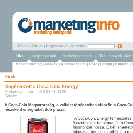
Rólunk
|
Fórum
|
Regisztráció
|
Keresés
Mobilmarketing
|
Márkák
|
Kereskedelem
|
CSR
|
Design
|
Kutatás
|
Hírek
Megérkezett a Coca-Cola Energy
Marketinginfo.hu - 2019-04-01 09:29
Reklám
A Coca-Cola Magyarország, a vállalat történetében először, a Coca-Co
részeként energiaitalt dob piacra.
"A Coca-Cola Energy természetes 
összetevőket tartalmaz, és a Coc
frissítő ízét hozza. E két ismertet
fókuszba, így fejlesztettük ki a re