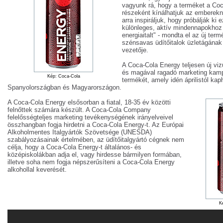
vagyunk rá, hogy a terméket a Co
részeként kínálhatjuk az emberek
arra inspiráljuk, hogy próbálják ki e
különleges, aktív mindennapokhoz l
energiaitalt" - mondta el az új ter
szénsavas üdítőitalok üzletágának 
vezetője.
A Coca-Cola Energy teljesen új viz
és magával ragadó marketing kamp
Kép: Coca-Cola
termékét, amely idén áprilistól kap
Spanyolországban és Magyarországon.
A Coca-Cola Energy elsősorban a fiatal, 18-35 év közötti
felnőttek számára készült. A Coca-Cola Company
felelősségteljes marketing tevékenységének irányelveivel
összhangban fogja hirdetni a Coca-Cola Energy-t. Az Európai
Alkoholmentes Italgyártók Szövetsége (UNESDA)
szabályozásainak értelmében, az üdítőitalgyártó cégnek nem
célja, hogy a Coca-Cola Energy-t általános- és
középiskolákban adja el, vagy hirdesse bármilyen formában,
illetve soha nem fogja népszerűsíteni a Coca-Cola Energy
alkohollal keverését.
K