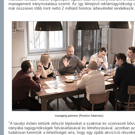
management iránymutatása szerint. Az így létrejövő reklámügynökségi 
már összesen több mint nettó 2 milliárd forintos árbevétellel rendelkezik.
managing partners (Positive Adamsky)
"A tavalyi évben tettünk először lépéseket a szakmai és szervezeti bőv
irányába tagügynökségek felvásárlásával és létrehozásával, azonban az
tudatosan kerestük a lehetőséget arra, hogy egy újabb akvizíció részeké