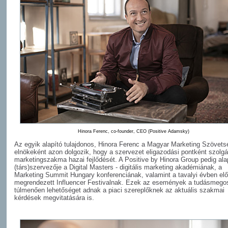
Hinora Ferenc, co-founder, CEO (Positive Adamsky)
Az egyik alapító tulajdonos, Hinora Ferenc a Magyar Marketing Szövets
elnökeként azon dolgozik, hogy a szervezet eligazodási pontként szolgá
marketingszakma hazai fejlődését. A Positive by Hinora Group pedig ala
(társ)szervezője a Digital Masters - digitális marketing akadémiának, a
Marketing Summit Hungary konferenciának, valamint a tavalyi évben el
megrendezett Influencer Festivalnak. Ezek az események a tudásmego
túlmenően lehetőséget adnak a piaci szereplőknek az aktuális szakmai
kérdések megvitatására is.