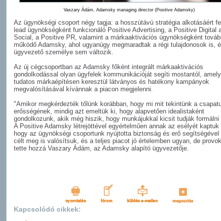
Vaszary Ádám, Adamsky managing director (Positive Adamsky)
Az ügynökségi csoport négy tagja: a hosszútávú stratégia alkotásáért fe
lead ügynökségként funkcionáló Positive Advertising, a Positive Digital 
Social, a Positive PR, valamint a márkaaktivációs ügynökségként továb
működő Adamsky, ahol ugyanúgy megmaradtak a régi tulajdonosok is, é
ügyvezető személye sem változik.
Az új cégcsoportban az Adamsky főként integrált márkaaktivációs
gondolkodással olyan ügyfelek kommunikációját segíti mostantól, amel
tudatos márkaépítésen keresztül látványos és hatékony kampányok
megvalósításával kívánnak a piacon megjelenni.
"Amikor megkérdezték tőlünk korábban, hogy mi mit tekintünk a csapat
erősségének, mindig azt emeltük ki, hogy alapvetően idealistaként
gondolkozunk, akik még hiszik, hogy munkájukkal kicsit tudják formálni 
A Positive Adamsky létrejöttével egyértelműen annak az esélyét kaptuk
hogy az ügynökségi csoportunk nyújtotta biztonság és erő segítségével 
célt meg is valósítsuk, és a teljes piacot jó értelemben ugyan, de provok
tette hozzá Vaszary Ádám, az Adamsky alapító ügyvezetője.
Kapcsolódó cikkek: