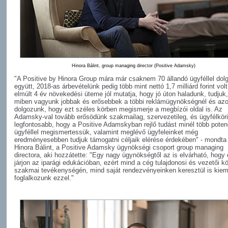
Hinora Bálint, group managing director (Positive Adamsky)
"A Positive by Hinora Group mára már csaknem 70 állandó ügyféllel dol
együtt, 2018-as árbevételünk pedig több mint nettó 1,7 milliárd forint volt
elmúlt 4 év növekedési üteme jól mutatja, hogy jó úton haladunk, tudjuk
miben vagyunk jobbak és erősebbek a többi reklámügynökségnél és az
dolgozunk, hogy ezt széles körben megismerje a megbízói oldal is. Az
Adamsky-val tovább erősödünk szakmailag, szervezetileg, és ügyfélköri
legfontosabb, hogy a Positive Adamskyban rejlő tudást minél több potenc
ügyféllel megismertessük, valamint meglévő ügyfeleinket még
eredményesebben tudjuk támogatni céljaik elérése érdekében" - mondta 
Hinora Bálint, a Positive Adamsky ügynökségi csoport group managing
directora, aki hozzátette: "Egy nagy ügynökségtől az is elvárható, hogy 
járjon az iparági edukációban, ezért mind a cég tulajdonosi és vezetői k
szakmai tevékenységén, mind saját rendezvényeinken keresztül is kiem
foglalkozunk ezzel."