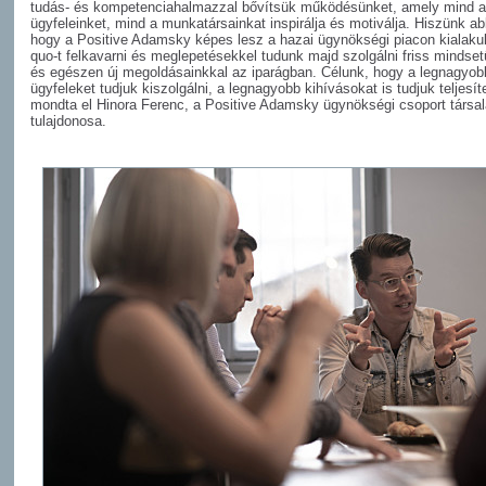
tudás- és kompetenciahalmazzal bővítsük működésünket, amely mind 
ügyfeleinket, mind a munkatársainkat inspirálja és motiválja. Hiszünk a
hogy a Positive Adamsky képes lesz a hazai ügynökségi piacon kialakul
quo-t felkavarni és meglepetésekkel tudunk majd szolgálni friss mindse
és egészen új megoldásainkkal az iparágban. Célunk, hogy a legnagyob
ügyfeleket tudjuk kiszolgálni, a legnagyobb kihívásokat is tudjuk teljesíte
mondta el Hinora Ferenc, a Positive Adamsky ügynökségi csoport társal
tulajdonosa.