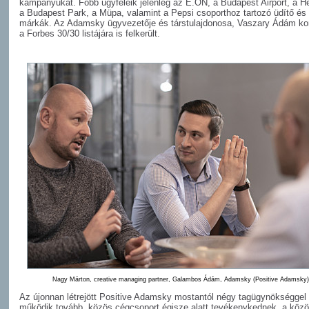
kampányukat. Főbb ügyfeleik jelenleg az E.ON, a Budapest Airport, a H
a Budapest Park, a Müpa, valamint a Pepsi csoporthoz tartozó üdítő és
márkák. Az Adamsky ügyvezetője és társtulajdonosa, Vaszary Ádám ko
a Forbes 30/30 listájára is felkerült.
Nagy Márton, creative managing partner, Galambos Ádám, Adamsky (Positive Adamsky)
Az újonnan létrejött Positive Adamsky mostantól négy tagügynökséggel
működik tovább, közös cégcsoport égisze alatt tevékenykednek, a köz