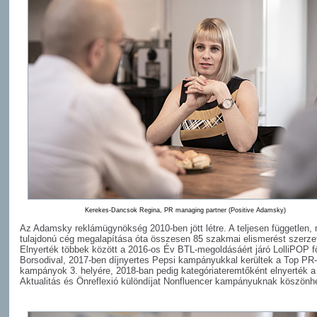
Kerekes-Dancsok Regina, PR managing partner (Positive Adamsky)
Az Adamsky reklámügynökség 2010-ben jött létre. A teljesen független,
tulajdonú cég megalapítása óta összesen 85 szakmai elismerést szerzet
Elnyerték többek között a 2016-os Év BTL-megoldásáért járó LolliPOP fő
Borsodival, 2017-ben díjnyertes Pepsi kampányukkal kerültek a Top PR-
kampányok 3. helyére, 2018-ban pedig kategóriateremtőként elnyerték 
Aktualitás és Önreflexió különdíjat Nonfluencer kampányuknak köszönh