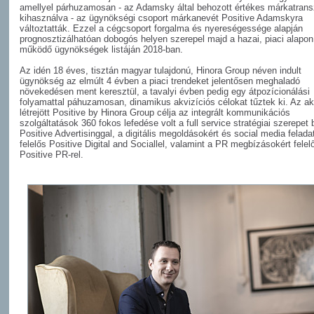
amellyel párhuzamosan - az Adamsky által behozott értékes márkatrans
kihasználva - az ügynökségi csoport márkanevét Positive Adamskyra
változtatták. Ezzel a cégcsoport forgalma és nyereségessége alapján
prognosztizálhatóan dobogós helyen szerepel majd a hazai, piaci alapon
működő ügynökségek listáján 2018-ban.
Az idén 18 éves, tisztán magyar tulajdonú, Hinora Group néven indult
ügynökség az elmúlt 4 évben a piaci trendeket jelentősen meghaladó
növekedésen ment keresztül, a tavalyi évben pedig egy átpozícionálási
folyamattal páhuzamosan, dinamikus akvizíciós célokat tűztek ki. Az ak
létrejött Positive by Hinora Group célja az integrált kommunikációs
szolgáltatások 360 fokos lefedése volt a full service stratégiai szerepet 
Positive Advertisinggal, a digitális megoldásokért és social media felada
felelős Positive Digital and Sociallel, valamint a PR megbízásokért felel
Positive PR-rel.