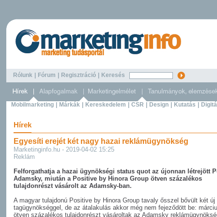
Rólunk
|
Fórum
|
Regisztráció
|
Keresés
Mobilmarketing
|
Márkák
|
Kereskedelem
|
CSR
|
Design
|
Kutatás
|
Digitá
Hírek
Egyesíti erejét két nagy hazai reklámügynökség
Marketinginfo.hu - 2019-04-02 15:25
Reklám
Felforgathatja a hazai ügynökségi status quot az újonnan létrejött P
Adamsky, miután a Positive by Hinora Group ötven százalékos
tulajdonrészt vásárolt az Adamsky-ban.
A magyar tulajdonú Positive by Hinora Group tavaly ősszel bővült két új
tagügynökséggel, de az átalakulás akkor még nem fejeződött be: márci
ötven százalékos tulajdonrészt vásároltak az Adamsky reklámügynöksé