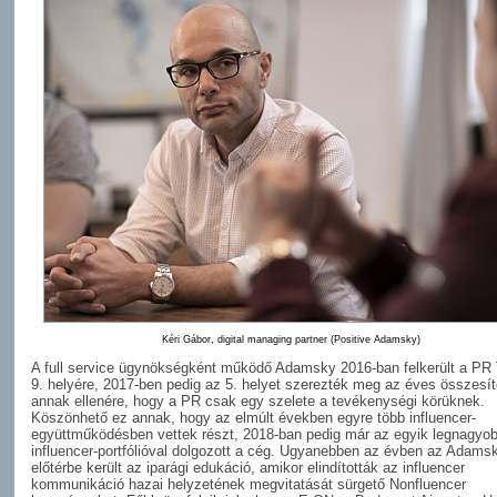
Kéri Gábor, digital managing partner (Positive Adamsky)
A full service ügynökségként működő Adamsky 2016-ban felkerült a PR 
9. helyére, 2017-ben pedig az 5. helyet szerezték meg az éves összesí
annak ellenére, hogy a PR csak egy szelete a tevékenységi körüknek.
Köszönhető ez annak, hogy az elmúlt években egyre több influencer-
együttműködésben vettek részt, 2018-ban pedig már az egyik legnagyo
influencer-portfólióval dolgozott a cég. Ugyanebben az évben az Adamsk
előtérbe került az iparági edukáció, amikor elindították az influencer
kommunikáció hazai helyzetének megvitatását sürgető Nonfluencer