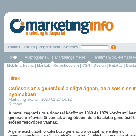
Rólunk
|
Fórum
|
Regisztráció
|
Keresés
Mobilmarketing
|
Márkák
|
Kereskedelem
|
CSR
|
Design
|
Kutatás
|
Digitá
Hírek
Csúcson az X generáció a cégvilágban, de a sok Y-os m
nyomukban
Marketinginfo.hu - 2020-01-28 14:12
Kutatás
A hazai cégbázis tulajdonosai között az 1960 és 1979 között születe
generáció képviselői vannak a legtöbben, de a fiatalabb generációk 
erősen feljövőben vannak.
A generációkutatók 6 különböző generációra osztják a jelenleg élő
magánszemélyeket születési idejük alapján. A különböző generációk jel