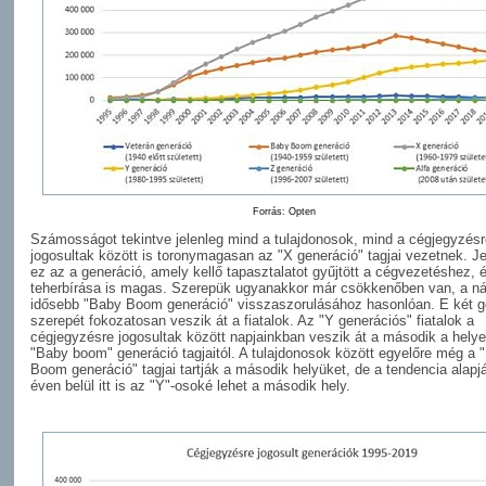
Forrás: Opten
Számosságot tekintve jelenleg mind a tulajdonosok, mind a cégjegyzésr
jogosultak között is toronymagasan az "X generáció" tagjai vezetnek. Je
ez az a generáció, amely kellő tapasztalatot gyűjtött a cégvezetéshez,
teherbírása is magas. Szerepük ugyanakkor már csökkenőben van, a ná
idősebb "Baby Boom generáció" visszaszorulásához hasonlóan. E két g
szerepét fokozatosan veszik át a fiatalok. Az "Y generációs" fiatalok a
cégjegyzésre jogosultak között napjainkban veszik át a második a helye
"Baby boom" generáció tagjaitól. A tulajdonosok között egyelőre még a 
Boom generáció" tagjai tartják a második helyüket, de a tendencia alapj
éven belül itt is az "Y"-osoké lehet a második hely.