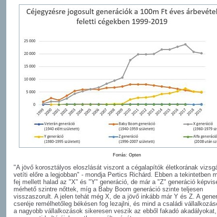
Forrás: Opten
"A jövő korosztályos eloszlását viszont a cégalapítók életkorának vizsg
vetíti előre a legjobban" - mondja Pertics Richárd. Ebben a tekintetben m
fej mellett halad az "X" és "Y" generáció, de már a "Z" generáció képvise
mérhető szintre nőttek, míg a Baby Boom generáció szinte teljesen
visszaszorult. A jelen tehát még X, de a jövő inkább már Y és Z. A gene
cseréje remélhetőleg békésen fog lezajlni, és mind a családi vállalkozá
a nagyobb vállalkozások sikeresen veszik az ebből fakadó akadályokat,