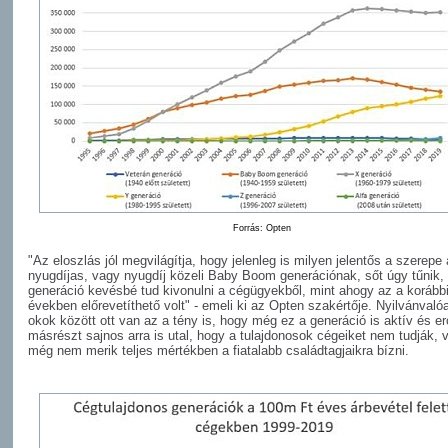
Forrás: Opten
"Az eloszlás jól megvilágítja, hogy jelenleg is milyen jelentős a szerepe 
nyugdíjas, vagy nyugdíj közeli Baby Boom generációnak, sőt úgy tűnik,
generáció kevésbé tud kivonulni a cégügyekből, mint ahogy az a korább
években előrevetíthető volt" - emeli ki az Opten szakértője. Nyilvánvaló
okok között ott van az a tény is, hogy még ez a generáció is aktív és er
másrészt sajnos arra is utal, hogy a tulajdonosok cégeiket nem tudják, 
még nem merik teljes mértékben a fiatalabb családtagjaikra bízni.