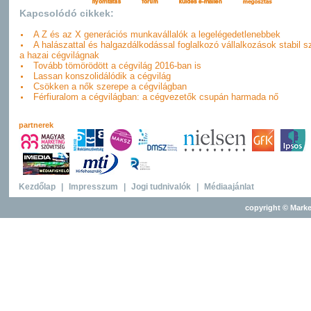
Kapcsolódó cikkek:
A Z és az X generációs munkavállalók a legelégedetlenebbek
A halászattal és halgazdálkodással foglalkozó vállalkozások stabil sz
a hazai cégvilágnak
Tovább tömörödött a cégvilág 2016-ban is
Lassan konszolidálódik a cégvilág
Csökken a nők szerepe a cégvilágban
Férfiuralom a cégvilágban: a cégvezetők csupán harmada nő
partnerek
Kezdőlap
|
Impresszum
|
Jogi tudnivalók
|
Médiaajánlat
copyright © Marke