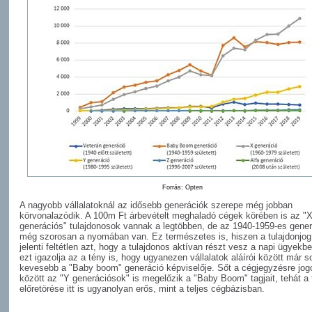
Forrás: Opten
A nagyobb vállalatoknál az idősebb generációk szerepe még jobban
körvonalazódik. A 100m Ft árbevételt meghaladó cégek körében is az "
generációs" tulajdonosok vannak a legtöbben, de az 1940-1959-es gener
még szorosan a nyomában van. Ez természetes is, hiszen a tulajdonjo
jelenti feltétlen azt, hogy a tulajdonos aktívan részt vesz a napi ügyekb
ezt igazolja az a tény is, hogy ugyanezen vállalatok aláírói között már s
kevesebb a "Baby boom" generáció képviselője. Sőt a cégjegyzésre jog
között az "Y generációsok" is megelőzik a "Baby Boom" tagjait, tehát a 
előretörése itt is ugyanolyan erős, mint a teljes cégbázisban.