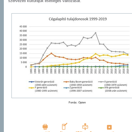
szervezeti kultúrájuk esetleges változását.
Forrás: Opten