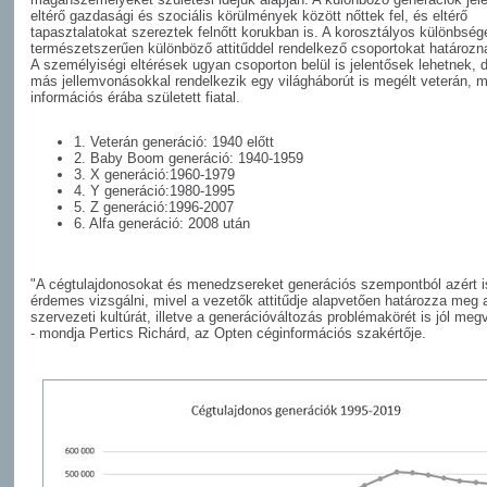
eltérő gazdasági és szociális körülmények között nőttek fel, és eltérő
tapasztalatokat szereztek felnőtt korukban is. A korosztályos különbség
természetszerűen különböző attitűddel rendelkező csoportokat határoz
A személyiségi eltérések ugyan csoporton belül is jelentősek lehetnek, 
más jellemvonásokkal rendelkezik egy világháborút is megélt veterán, m
információs érába született fiatal.
1. Veterán generáció: 1940 előtt
2. Baby Boom generáció: 1940-1959
3. X generáció:1960-1979
4. Y generáció:1980-1995
5. Z generáció:1996-2007
6. Alfa generáció: 2008 után
"A cégtulajdonosokat és menedzsereket generációs szempontból azért i
érdemes vizsgálni, mivel a vezetők attitűdje alapvetően határozza meg 
szervezeti kultúrát, illetve a generációváltozás problémakörét is jól megv
- mondja Pertics Richárd, az Opten céginformációs szakértője.