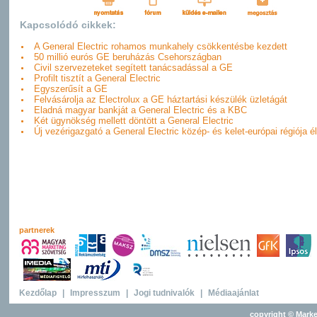
Kapcsolódó cikkek:
A General Electric rohamos munkahely csökkentésbe kezdett
50 millió eurós GE beruházás Csehországban
Civil szervezeteket segített tanácsadással a GE
Profilt tisztít a General Electric
Egyszerűsít a GE
Felvásárolja az Electrolux a GE háztartási készülék üzletágát
Eladná magyar bankját a General Electric és a KBC
Két ügynökség mellett döntött a General Electric
Új vezérigazgató a General Electric közép- és kelet-európai régiója é
partnerek
Kezdőlap
|
Impresszum
|
Jogi tudnivalók
|
Médiaajánlat
copyright © Marke