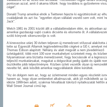
pontosan azzal, amit ő akarna tőlünk: hogy továbbra is győzelemre viss
céget".
Donald Trump amerikai elnök a Twitteren fejezte ki együttérzését az elh
családjának és azt íta: "egyetlen olyan vállalati vezető sem volt, mint 'n
Jack".
Welch 1981 és 2001 között állt a vállalatbirodalom élén, és akkoriban az
amerikai gazdasági sajtó csakis dicsérte és elismerte őt. A vállalatvezet
szóló könyvek sikerszerzője is volt.
A kinevezése utáni 30 évben teljesen új menedzseri stílussal alakította 
tette az Egyesült Államok legjövedelmezőbb cégévé a GE-t, amelyet m
Thomas Edison alapított. Néhány év alatt megvált a nem jövedelmező
üzletágaktól, több mint 100 ezer munkahelyet szüntetett meg, és közbe
folyamatosan arra bíztatta menedzsereit, hogy bocsássák el a legrossz
teljesítő munkatársakat, magukat a dolgozókat pedig újabb és újabb no
ösztökélte jobb teljesítményre. Közben üzleti vezetők olyan új nemzedé
nevelte fel, akik később amerikai nagyvállalatok élére kerültek.
"Az én dolgom nem az, hogy az üzletmenet minden egyes részletét ism
hanem az, hogy olyan embereket alkalmazzak, akik jól működtetik az üzl
idézte 1999-ben adott, szakmai hitvallását tükröző nyilatkozatát hétfőn 
Wall Street Journal című lap.