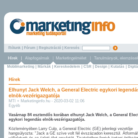
Rólunk
|
Fórum
|
Regisztráció
|
Keresés
Mobilmarketing
|
Márkák
|
Kereskedelem
|
CSR
|
Design
|
Kutatás
|
Digitá
Hírek
Elhunyt Jack Welch, a General Electric egykori legendá
elnök-vezérigazgatója
MTI + Marketinginfo.hu - 2020-03-02 11:06
Egyéb
Vasárnap 84 esztendős korában elhunyt Jack Welch, a General Elect
egykori legendás elnök-vezérigazgatója.
Közleményében Larry Culp, a General Electric (GE) jelenlegi vezetője
hangsúlyozta: "Jack a GE szíve volt fél évszázadon keresztül. Átformál
vállalatunk és az üzleti élet arculatát. Tiszteletben fogjuk tartani örökség