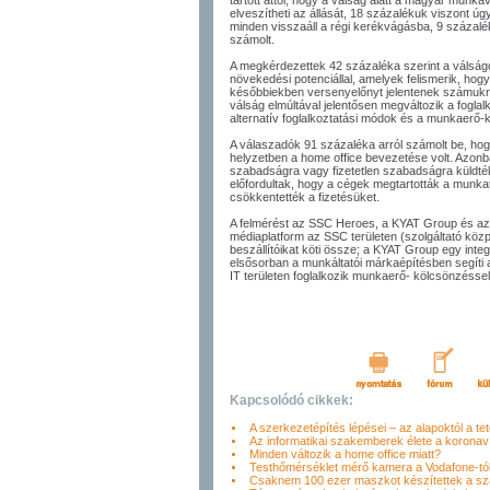
tartott attól, hogy a válság alatt a magyar munka
elveszítheti az állását, 18 százalékuk viszont ú
minden visszaáll a régi kerékvágásba, 9 százal
számolt.
A megkérdezettek 42 százaléka szerint a válság
növekedési potenciállal, amelyek felismerik, hogy
későbbiekben versenyelőnyt jelentenek számukra
válság elmúltával jelentősen megváltozik a fogla
alternatív foglalkoztatási módok és a munkaerő-
A válaszadók 91 százaléka arról számolt be, hogy
helyzetben a home office bevezetése volt. Azonba
szabadságra vagy fizetetlen szabadságra küldték
előfordultak, hogy a cégek megtartották a munka
csökkentették a fizetésüket.
A felmérést az SSC Heroes, a KYAT Group és az
médiaplatform az SSC területen (szolgáltató közp
beszállítóikat köti össze; a KYAT Group egy int
elsősorban a munkáltatói márkaépítésben segíti 
IT területen foglalkozik munkaerő- kölcsönzéssel
Kapcsolódó cikkek:
A szerkezetépítés lépései – az alapoktól a tet
Az informatikai szakemberek élete a koronav
Minden változik a home office miatt?
Testhőmérséklet mérő kamera a Vodafone-tó
Csaknem 100 ezer maszkot készítettek a sz