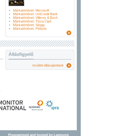
Márkatörténet: Microsoft
Márkatörténet: UniCredit Bank
Márkatörténet: Villeroy & Boch
Márkatörténet: Tisza Cipő
Márkatörténet: Sloggi
Márkatörténet: Pöttyös
Állásfigyelő
további állásajánlatok
Programmed and hosted by Lampyon