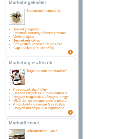
Marketingelmélet
Beszerzési magatartás
Termékelfogadás
Potenciál-versenyképesség modell
Vevőszolgálat
Termék-életciklus
Értékesítési rendszer tervezése
Gap analízis (rés elemzés)
Marketing eszközök
Terjeszkedne mobilwebre?
A vevőszolgálat 4 C-je
Hasznos tippek az e-mail adatbázis...
Hogyan reagálnak a válságra a fogy...
Mit érdemes végiggondolni a piacra...
A mobiltelefonos e-mail 5 szabálya
Hogyan hozhatjuk ki a legtöbbet a ...
Márkatörténet
Márkatörténet: Volvo