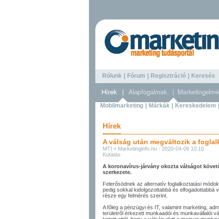
Rólunk
|
Fórum
|
Regisztráció
|
Keresé
Mobilmarketing
|
Márkák
|
Kereskedelem
Hírek
A válság után megváltozik a foglal
MTI + Marketinginfo.hu - 2020-04-06 10:10
Kutatás
A koronavírus-járvány okozta válságot követ
szerkezete.
Felerősödnek az alternatív foglalkoztatási módo
pedig sokkal kidolgozottabbá és elfogadottabbá vá
része egy felmérés szerint.
A főleg a pénzügyi és IT, valamint marketing, adm
területről érkezett munkaadói és munkavállalói 