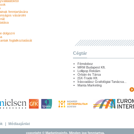
állalatoktól
ások
o
ainak fenntartására
tonságos vásárolni
nál
tatása
e dolgozni
ma
kantak foglalkoztatását
Cégtár
Fémdoboz
MRM Budapest Kft.
Lollipop Reklám
Orbán és Társa
ISX-Trade Kft.
Írásvadász Grafológiai Tanácsa...
Manta Marketing
ók
|
Médiaajánlat
copyright © Marketinginfo. Minden jog fenntartva.