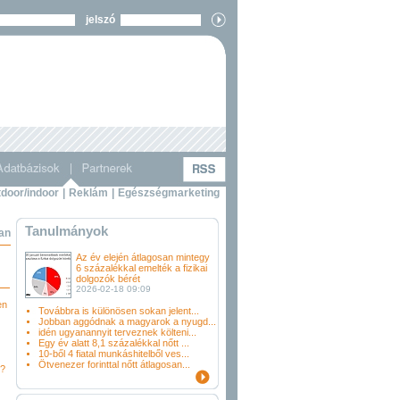
jelszó
door/indoor
|
Reklám
|
Egészségmarketing
Tanulmányok
ban
Az év elején átlagosan mintegy
6 százalékkal emelték a fizikai
dolgozók bérét
2026-02-18 09:09
en
Továbbra is különösen sokan jelent...
Jobban aggódnak a magyarok a nyugd...
idén ugyanannyit terveznek költeni...
Egy év alatt 8,1 százalékkal nőtt ...
10-ből 4 fiatal munkáshitelből ves...
Ötvenezer forinttal nőtt átlagosan...
i?