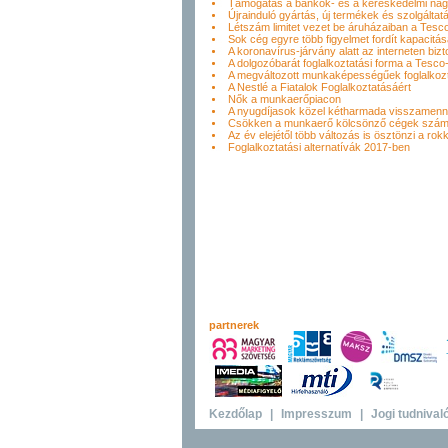
Támogatás a bankok- és a kereskedelmi nagyv
Újrainduló gyártás, új termékek és szolgáltat
Létszám limitet vezet be áruházaiban a Tesc
Sok cég egyre több figyelmet fordít kapacitás
A koronavírus-járvány alatt az interneten biz
A dolgozóbarát foglalkoztatási forma a Tesco-
A megváltozott munkaképességűek foglalkoz
A Nestlé a Fiatalok Foglalkoztatásáért
Nők a munkaerőpiacon
A nyugdíjasok közel kétharmada visszamenn
Csökken a munkaerő kölcsönző cégek szá
Az év elejétől több változás is ösztönzi a rok
Foglalkoztatási alternatívák 2017-ben
partnerek
Kezdőlap
|
Impresszum
|
Jogi tudnival