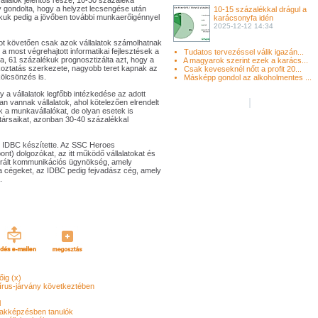
vállalók jelentős része, 10-30 százaléka
gy gondolta, hogy a helyzet lecsengése után
10-15 százalékkal drágul a
ékuk pedig a jövőben további munkaerőigénnyel
karácsonyfa idén
2025-12-12 14:34
ot követően csak azok vállalatok számolhatnak
 a most végrehajtott informatikai fejlesztések a
Tudatos tervezéssel válik igazán...
, 61 százalékuk prognosztizálta azt, hogy a
A magyarok szerint ezek a karács...
lkoztatás szerkezete, nagyobb teret kapnak az
Csak keveseknél nőtt a profit 20...
kölcsönzés is.
Másképp gondol az alkoholmentes ...
 a vállalatok legfőbb intézkedése az adott
n vannak vállalatok, ahol kötelezően elrendelt
 a munkavállalókat, de olyan esetek is
társaikat, azonban 30-40 százalékkal
 IDBC készítette. Az SSC Heroes
ont) dolgozókat, az itt működő vállalatokat és
egrált kommunikációs ügynökség, amely
a cégeket, az IDBC pedig fejvadász cég, amely
.
őig (x)
írus-járvány következtében
l
akképzésben tanulók