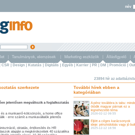
név
s
|
CSR
|
Design
|
Kutatás
|
Digitális
|
Egyéb
|
Karrier
|
PR
|
DM
|
Promóció
|
Out
23894 hír az adatbázis
koztatás szerkezete
További hírek ebben a
kategóriában
ően jelentősen megváltozik a foglalkoztatás
A pénz továbbra is tabu: mind
ötödik magyar párnak ez a
legnehezebb téma
k és a munkaerő-kölcsönzés, a home office
2026-02-12 09:55
lik - erre számít a munkavállalók jelentős
Eljött a céges karácsonyok
ideje: pénzkidobás vagy jó bul
inisztráció, oktatás, értékesítés és HR
2025-12-12 16:56
válaszok alapján a megkérdezettek 40 százaléka