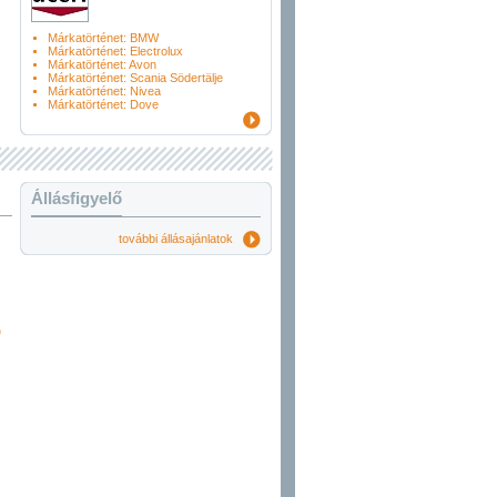
Márkatörténet: BMW
Márkatörténet: Electrolux
Márkatörténet: Avon
Márkatörténet: Scania Södertälje
Márkatörténet: Nivea
Márkatörténet: Dove
Állásfigyelő
további állásajánlatok