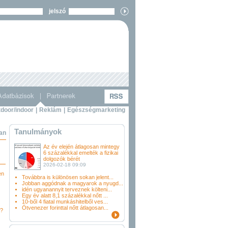
jelszó
door/indoor
|
Reklám
|
Egészségmarketing
Tanulmányok
ban
Az év elején átlagosan mintegy
6 százalékkal emelték a fizikai
dolgozók bérét
2026-02-18 09:09
en
Továbbra is különösen sokan jelent...
Jobban aggódnak a magyarok a nyugd...
idén ugyanannyit terveznek költeni...
Egy év alatt 8,1 százalékkal nőtt ...
10-ből 4 fiatal munkáshitelből ves...
Ötvenezer forinttal nőtt átlagosan...
i?