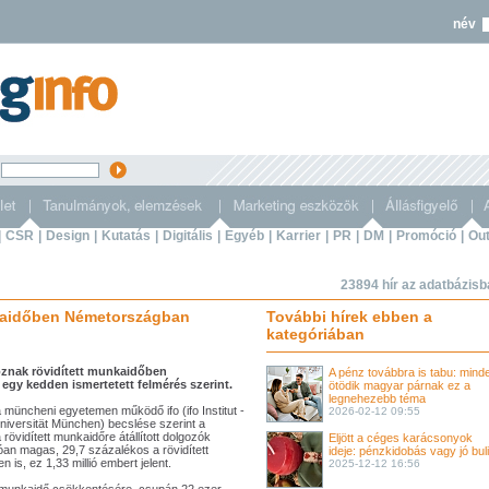
név
s
|
CSR
|
Design
|
Kutatás
|
Digitális
|
Egyéb
|
Karrier
|
PR
|
DM
|
Promóció
|
Out
23894 hír az adatbázis
kaidőben Németországban
További hírek ebben a
kategóriában
oznak rövidített munkaidőben
A pénz továbbra is tabu: mind
egy kedden ismertetett felmérés szerint.
ötödik magyar párnak ez a
legnehezebb téma
 müncheni egyetemen működő ifo (ifo Institut -
2026-02-12 09:55
Universität München) becslése szerint a
övidített munkaidőre átállított dolgozók
Eljött a céges karácsonyok
gróan magas, 29,7 százalékos a rövidített
ideje: pénzkidobás vagy jó bul
s, ez 1,33 millió embert jelent.
2025-12-12 16:56