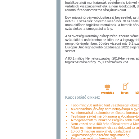
foglalkoztatott munkatársak esetében is igényelh
vállalatok visszaigényelhetik a nem ledolgozott, 
rakodó társadalombiztosítási járulékokat.
Egy májusi törvénymódosítással bevezették azt i
illetve 67 százalék helyett a kieső bér 70 százalék
munkaidőben foglalkoztatottaknak, a hetedik hóna
százalékos a támogatási arány.
A szövetségi kormány előrejelzése szerint Ném
százalékkal csökkenhet az idén, ez a legnagyob
német történelemben. Jövőre viszont már 5,2 s
Európai Unió legnagyobb gazdasága 2022 elejére e
szintet.
A 83,1 milliós Németországban 2019-ben éves át
foglalkoztatási arány 75,9 százalékos volt.
Kapcsolódó cikkek:
Több mint 250 milliárd font veszteséget okozo
A koronavírus járvány nem befolyásolja a gye
Az informatikai szakemberek élete a koronav
Testhőmérséklet mérő kamera a Vodafone-tó
A megváltozott munkaképességűek több mint
Nem vezeti be a 400 órás túlórakeretet a Me
Mikor és miért térnének vissza dolgozni az 
10-bol 3 magyar munkahely családbarat
Rugalmasságért cserébe rugalmasság
Sokan tartanak a távmunkától