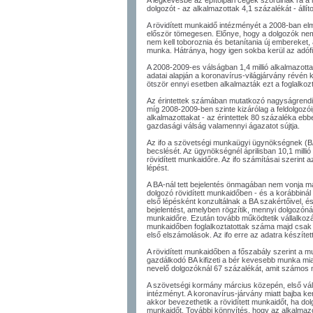
A legkevésbé az építőipari cégek szorulnak rá 
dolgozót - az alkalmazottak 4,1 százalékát - állíto
A rövidített munkaidő intézményét a 2008-ban elm
először tömegesen. Előnye, hogy a dolgozók nem
nem kell toboroznia és betanítania új embereket,
munka. Hátránya, hogy igen sokba kerül az adóf
A 2008-2009-es válságban 1,4 millió alkalmazottat 
adatai alapján a koronavírus-világjárvány révén 
ötször ennyi esetben alkalmazták ezt a foglalkozt
Az érintettek számában mutatkozó nagyságrendi k
míg 2008-2009-ben szinte kizárólag a feldolgozóip
alkalmazottakat - az érintettek 80 százaléka ebbe
gazdasági válság valamennyi ágazatot sújtja.
Az ifo a szövetségi munkaügyi ügynökségnek (BA
becslését. Az ügynökségnél áprilisban 10,1 millió
rövidített munkaidőre. Az ifo számításai szerint 
lépést.
A BA-nál tett bejelentés önmagában nem vonja mag
dolgozó rövidített munkaidőben - és a korábbinál
első lépésként konzultálnak a BA szakértőivel, 
bejelentést, amelyben rögzítik, mennyi dolgozónál fo
munkaidőre. Ezután tovább működtetik vállalkozás
munkaidőben foglalkoztatottak száma majd csak 
első elszámolások. Az ifo erre az adatra készítet
A rövidített munkaidőben a főszabály szerint a mu
gazdálkodó BA kifizeti a bér kevesebb munka mi
nevelő dolgozóknál 67 százalékát, amit számos 
A szövetségi kormány március közepén, első váls
intézményt. A koronavírus-járvány miatt bajba ke
akkor bevezethetik a rövidített munkaidőt, ha do
munkaidőt. További könnyítés, hogy az alkalmaz