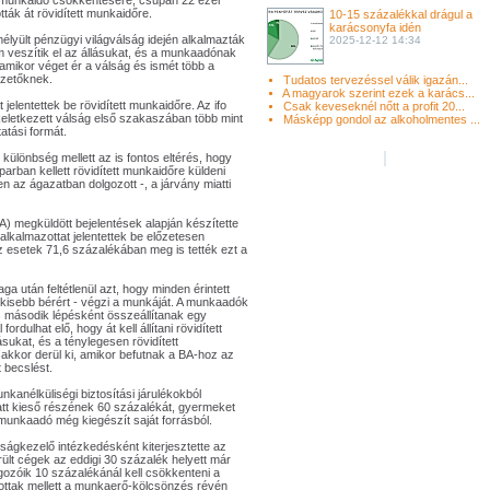
a munkaidő csökkentésére, csupán 22 ezer
tták át rövidített munkaidőre.
10-15 százalékkal drágul a
karácsonyfa idén
élyült pénzügyi világválság idején alkalmazták
2025-12-12 14:34
 veszítik el az állásukat, és a munkaadónak
 amikor véget ér a válság és ismét több a
izetőknek.
Tudatos tervezéssel válik igazán...
A magyarok szerint ezek a karács...
jelentettek be rövidített munkaidőre. Az ifo
Csak keveseknél nőtt a profit 20...
keletkezett válság első szakaszában több mint
Másképp gondol az alkoholmentes ...
atási formát.
ülönbség mellett az is fontos eltérés, hogy
arban kellett rövidített munkaidőre küldeni
n az ágazatban dolgozott -, a járvány miatti
) megküldött bejelentések alapján készítette
 alkalmazottat jelentettek be előzetesen
az esetek 71,6 százalékában meg is tették ezt a
a után feltétlenül azt, hogy minden érintett
 kisebb bérért - végzi a munkáját. A munkaadók
és második lépésként összeállítanak egy
rdulhat elő, hogy át kell állítani rövidített
ukat, és a ténylegesen rövidített
akkor derül ki, amikor befutnak a BA-hoz az
t becslést.
nkanélküliségi biztosítási járulékokból
att kieső részének 60 százalékát, gyermeket
munkaadó még kiegészít saját forrásból.
ágkezelő intézkedésként kiterjesztette az
rült cégek az eddigi 30 százalék helyett már
lgozóik 10 százalékánál kell csökkenteni a
ottak mellett a munkaerő-kölcsönzés révén