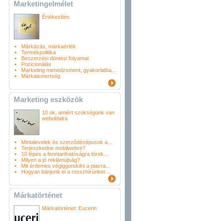
Marketingelmélet
Értékesítés
Márkázás, márkaérték
Termékpolitika
Beszerzési döntési folyamat
Pozicionálás
Marketing menedzsment, gyakorlatba...
Márkaismertség
Marketing eszközök
10 ok, amiért szükségünk van
weboldalra
Mintalevelek és szerződéstípusok a...
Terjeszkedne mobilwebre?
10 lépés a fenntarthatóságra törek...
Milyen a jó reklámújság?
Mit érdemes végiggondolni a piacra...
Hogyan bánjunk el a rosszhírünket ...
Márkatörténet
Márkatörténet: Eucerin