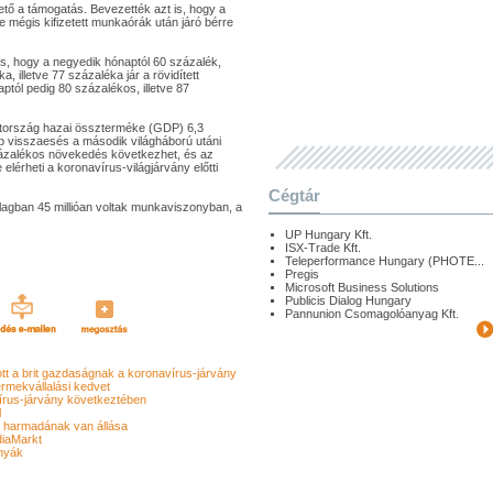
ető a támogatás. Bevezették azt is, hogy a
de mégis kifizetett munkaórák után járó bérre
s, hogy a negyedik hónaptól 60 százalék,
a, illetve 77 százaléka jár a rövidített
ptól pedig 80 százalékos, illetve 87
etország hazai összterméke (GDP) 6,3
b visszaesés a második világháború utáni
zázalékos növekedés következhet, és az
lérheti a koronavírus-világjárvány előtti
Cégtár
lagban 45 millióan voltak munkaviszonyban, a
UP Hungary Kft.
ISX-Trade Kft.
Teleperformance Hungary (PHOTE...
Pregis
Microsoft Business Solutions
Publicis Dialog Hungary
Pannunion Csomagolóanyag Kft.
tt a brit gazdaságnak a koronavírus-járvány
rmekvállalási kedvet
írus-járvány következtében
l
 harmadának van állása
diaMarkt
anyák