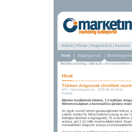
Rólunk
|
Fórum
|
Regisztráció
|
Keresé
Mobilmarketing
|
Márkák
|
Kereskedelem
Hírek
Többen dolgoznak rövidített mun
MTI + Marketinginfo.hu - 2020-06-02 09:54
Kutatás
Minden korábbinál többen, 7,3 millióan dolg
Németországban a koronavírus-járvány miatt 
Az egyik vezető német gazdaságkutató intézet, a
Leibniz-Institut für Wirtschaftsforschung an der 
feldolgozóiparban a legnagyobb, 31 százalékos a r
aránya, ami 2,16 millió munkavállalót jelent. Kiu
munkaidőben dolgozók aránya a kereskedelemben i