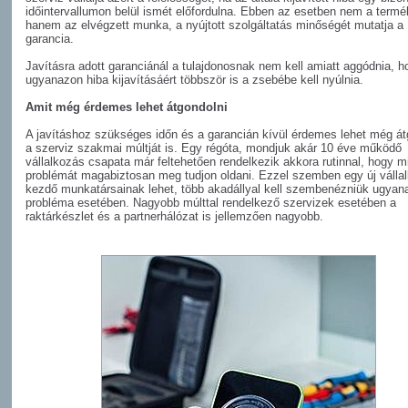
időintervallumon belül ismét előfordulna. Ebben az esetben nem a termé
hanem az elvégzett munka, a nyújtott szolgáltatás minőségét mutatja a
garancia.
Javításra adott garanciánál a tulajdonosnak nem kell amiatt aggódnia, h
ugyanazon hiba kijavításáért többször is a zsebébe kell nyúlnia.
Amit még érdemes lehet átgondolni
A javításhoz szükséges időn és a garancián kívül érdemes lehet még át
a szerviz szakmai múltját is. Egy régóta, mondjuk akár 10 éve működő
vállalkozás csapata már feltehetően rendelkezik akkora rutinnal, hogy 
problémát magabiztosan meg tudjon oldani. Ezzel szemben egy új válla
kezdő munkatársainak lehet, több akadállyal kell szembenézniük ugyan
probléma esetében. Nagyobb múlttal rendelkező szervizek esetében a
raktárkészlet és a partnerhálózat is jellemzően nagyobb.