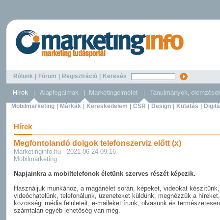
Rólunk
|
Fórum
|
Regisztráció
|
Keresés
Mobilmarketing
|
Márkák
|
Kereskedelem
|
CSR
|
Design
|
Kutatás
|
Digitá
Hírek
Megfontolandó dolgok telefonszerviz előtt (x)
Marketinginfo.hu - 2021-06-24 09:16
Mobilmarketing
Napjainkra a mobiltelefonok életünk szerves részét képezik.
Használjuk munkához, a magánélet során, képeket, videókat készítünk,
videóchatelünk, telefonálunk, üzeneteket küldünk, megnézzük a híreket,
közösségi média felületeit, e-maileket írunk, olvasunk és természetesen
számtalan egyéb lehetőség van még.