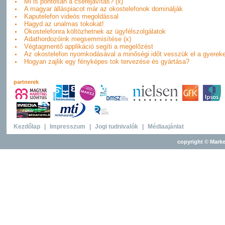
Mi is pontosan a cserejavítás? (x)
A magyar álláspiacot már az okostelefonok dominálják
Kaputelefon videós megoldással
Hagyd az unalmas tokokat!
Okostelefonra költözhetnek az ügyfélszolgálatok
Adathordozóink megsemmisítése (x)
Végtagmentő applikáció segíti a megelőzést
Az okostelefon nyomkodásával a minőségi időt vesszük el a gyereke
Hogyan zajlik egy fényképes tok tervezése és gyártása?
partnerek
Kezdőlap
|
Impresszum
|
Jogi tudnivalók
|
Médiaajánlat
copyright © Marke