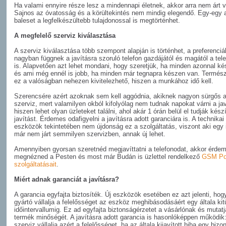
Ha valami ennyire része lesz a mindennapi életnek, akkor arra nem árt v
Sajnos az óvatosság és a körültekintés nem mindig elegendő. Egy-egy 
baleset a legfelkészültebb tulajdonossal is megtörténhet.
A megfelelő szerviz kiválasztása
A szerviz kiválasztása több szempont alapján is történhet, a preferenciá
nagyban függnek a javításra szoruló telefon gazdájától és magától a tele
is. Alapvetően azt lehet mondani, hogy szeretjük, ha minden azonnal ké
és ami még ennél is jobb, ha minden már tegnapra készen van. Termés
ez a valóságban nehezen kivitelezhető, hiszen a munkához idő kell.
Szerencsére azért azoknak sem kell aggódnia, akiknek nagyon sürgős 
szerviz, mert valamilyen okból kifolyólag nem tudnak napokat várni a jav
hiszen lehet olyan üzleteket találni, ahol akár 1 órán belül el tudják készí
javítást. Érdemes odafigyelni a javításra adott garanciára is. A technikai
eszközök tekintetében nem újdonság ez a szolgáltatás, viszont aki egy 
már nem járt semmilyen szervizben, annak új lehet.
Amennyiben gyorsan szeretnéd megjavíttatni a telefonodat, akkor érde
megnézned a Pesten és most már Budán is üzlettel rendelkező
GSM Po
szolgáltatásait
.
Miért adnak garanciát a javításra?
A garancia egyfajta biztosíték. Új eszközök esetében ez azt jelenti, hog
gyártó vállalja a felelősséget az eszköz meghibásodásáért egy általa kit
időintervallumig. Ez ad egyfajta biztonságérzetet a vásárlónak és mutatj
termék minőségét. A javításra adott garancia is hasonlóképpen működik:
szerviz vállalja azért a felelősséget, ha az általa kijavított hiba egy bizo