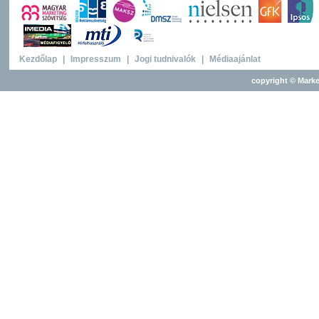
Kezdőlap
|
Impresszum
|
Jogi tudnivalók
|
Médiaajánlat
copyright © Marke