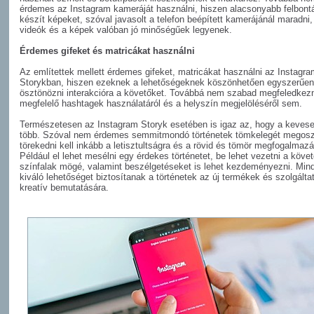
érdemes az Instagram kameráját használni, hiszen alacsonyabb felbon
készít képeket, szóval javasolt a telefon beépített kamerájánál maradni
videók és a képek valóban jó minőségűek legyenek.
Érdemes gifeket és matricákat használni
Az említettek mellett érdemes gifeket, matricákat használni az Instagr
Storykban, hiszen ezeknek a lehetőségeknek köszönhetően egyszerűen
ösztönözni interakcióra a követőket. Továbbá nem szabad megfeledkezn
megfelelő hashtagek használatáról és a helyszín megjelöléséről sem.
Természetesen az Instagram Storyk esetében is igaz az, hogy a keves
több. Szóval nem érdemes semmitmondó történetek tömkelegét megosz
törekedni kell inkább a letisztultságra és a rövid és tömör megfogalmazá
Például el lehet mesélni egy érdekes történetet, be lehet vezetni a köve
színfalak mögé, valamint beszélgetéseket is lehet kezdeményezni. Mind
kiváló lehetőséget biztosítanak a történetek az új termékek és szolgálta
kreatív bemutatására.