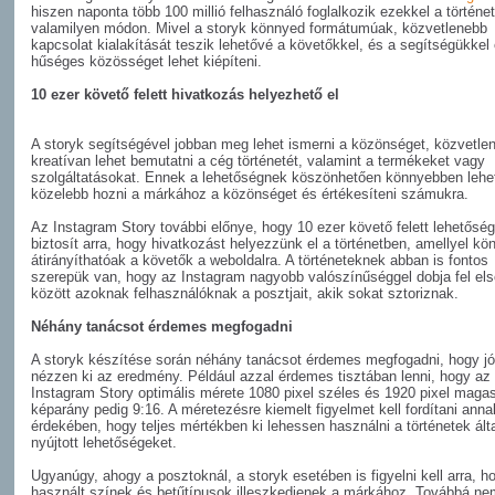
hiszen naponta több 100 millió felhasználó foglalkozik ezekkel a történe
valamilyen módon. Mivel a storyk könnyed formátumúak, közvetlenebb
kapcsolat kialakítását teszik lehetővé a követőkkel, és a segítségükkel
hűséges közösséget lehet kiépíteni.
10 ezer követő felett hivatkozás helyezhető el
A storyk segítségével jobban meg lehet ismerni a közönséget, közvetlen
kreatívan lehet bemutatni a cég történetét, valamint a termékeket vagy
szolgáltatásokat. Ennek a lehetőségnek köszönhetően könnyebben lehe
közelebb hozni a márkához a közönséget és értékesíteni számukra.
Az Instagram Story további előnye, hogy 10 ezer követő felett lehetőség
biztosít arra, hogy hivatkozást helyezzünk el a történetben, amellyel kö
átirányíthatóak a követők a weboldalra. A történeteknek abban is fontos
szerepük van, hogy az Instagram nagyobb valószínűséggel dobja fel el
között azoknak felhasználóknak a posztjait, akik sokat sztoriznak.
Néhány tanácsot érdemes megfogadni
A storyk készítése során néhány tanácsot érdemes megfogadni, hogy jó
nézzen ki az eredmény. Például azzal érdemes tisztában lenni, hogy az
Instagram Story optimális mérete 1080 pixel széles és 1920 pixel magas
képarány pedig 9:16. A méretezésre kiemelt figyelmet kell fordítani anna
érdekében, hogy teljes mértékben ki lehessen használni a történetek ált
nyújtott lehetőségeket.
Ugyanúgy, ahogy a posztoknál, a storyk esetében is figyelni kell arra, h
használt színek és betűtípusok illeszkedjenek a márkához. Továbbá ne