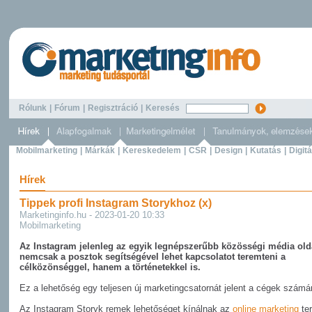
Rólunk
|
Fórum
|
Regisztráció
|
Keresés
Mobilmarketing
|
Márkák
|
Kereskedelem
|
CSR
|
Design
|
Kutatás
|
Digitá
Hírek
Tippek profi Instagram Storykhoz (x)
Marketinginfo.hu - 2023-01-20 10:33
Mobilmarketing
Az Instagram jelenleg az egyik legnépszerűbb közösségi média olda
nemcsak a posztok segítségével lehet kapcsolatot teremteni a
célközönséggel, hanem a történetekkel is.
Ez a lehetőség egy teljesen új marketingcsatornát jelent a cégek számá
Az Instagram Storyk remek lehetőséget kínálnak az
online marketing
ter