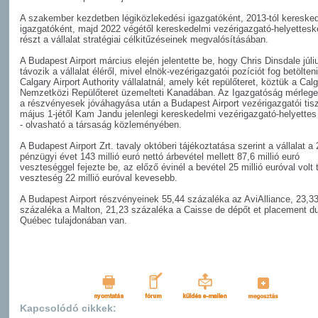
A szakember kezdetben légiközlekedési igazgatóként, 2013-tól kereske
igazgatóként, majd 2022 végétől kereskedelmi vezérigazgató-helyetteské
részt a vállalat stratégiai célkitűzéseinek megvalósításában.
A Budapest Airport március elején jelentette be, hogy Chris Dinsdale júl
távozik a vállalat éléről, mivel elnök-vezérigazgatói pozíciót fog betölteni
Calgary Airport Authority vállalatnál, amely két repülőteret, köztük a Cal
Nemzetközi Repülőteret üzemelteti Kanadában. Az Igazgatóság mérlege
a részvényesek jóváhagyása után a Budapest Airport vezérigazgatói tis
május 1-jétől Kam Jandu jelenlegi kereskedelmi vezérigazgató-helyettes
- olvasható a társaság közleményében.
A Budapest Airport Zrt. tavaly októberi tájékoztatása szerint a vállalat a
pénzügyi évet 143 millió euró nettó árbevétel mellett 87,6 millió euró
veszteséggel fejezte be, az előző évinél a bevétel 25 millió euróval volt 
veszteség 22 millió euróval kevesebb.
A Budapest Airport részvényeinek 55,44 százaléka az AviAlliance, 23,3
százaléka a Malton, 21,23 százaléka a Caisse de dépőt et placement d
Québec tulajdonában van.
Kapcsolódó cikkek: