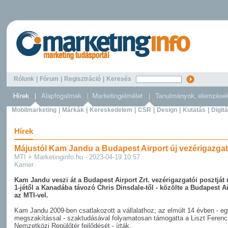
Rólunk
|
Fórum
|
Regisztráció
|
Keresés
Mobilmarketing
|
Márkák
|
Kereskedelem
|
CSR
|
Design
|
Kutatás
|
Digitá
Hírek
Májustól Kam Jandu a Budapest Airport új vezérigazgat
MTI + Marketinginfo.hu - 2023-04-19 10:57
Karrier
Kam Jandu veszi át a Budapest Airport Zrt. vezérigazgatói posztját
1-jétől a Kanadába távozó Chris Dinsdale-től - közölte a Budapest A
az MTI-vel.
Kam Jandu 2009-ben csatlakozott a vállalathoz; az elmúlt 14 évben - e
megszakítással - szaktudásával folyamatosan támogatta a Liszt Ferenc
Nemzetközi Repülőtér fejlődését - írták.