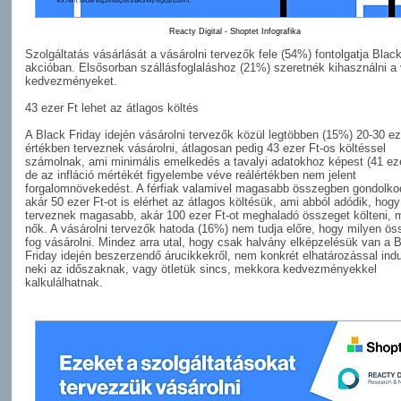
Reacty Digital - Shoptet Infografika
Szolgáltatás vásárlását a vásárolni tervezők fele (54%) fontolgatja Blac
akcióban. Elsősorban szállásfoglaláshoz (21%) szeretnék kihasználni a 
kedvezményeket.
43 ezer Ft lehet az átlagos költés
A Black Friday idején vásárolni tervezők közül legtöbben (15%) 20-30 ez
értékben terveznek vásárolni, átlagosan pedig 43 ezer Ft-os költéssel
számolnak, ami minimális emelkedés a tavalyi adatokhoz képest (41 eze
de az infláció mértékét figyelembe véve reálértékben nem jelent
forgalomnövekedést. A férfiak valamivel magasabb összegben gondolko
akár 50 ezer Ft-ot is elérhet az átlagos költésük, ami abból adódik, hog
terveznek magasabb, akár 100 ezer Ft-ot meghaladó összeget költeni, m
nők. A vásárolni tervezők hatoda (16%) nem tudja előre, hogy milyen ö
fog vásárolni. Mindez arra utal, hogy csak halvány elképzelésük van a 
Friday idején beszerzendő árucikkekről, nem konkrét elhatározással ind
neki az időszaknak, vagy ötletük sincs, mekkora kedvezményekkel
kalkulálhatnak.