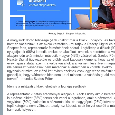
Reacty Digital - Shoptet Infografika
A magyarok döntő többsége (93%) hallott már a Black Friday-ról, és tava
hárman vásároltak is az akció keretében - mutatják a Reacty Digital és 
Shoptet friss, reprezentatív felmérésének adatai. Legfőképp a diákok (9
nyugdíjasok (96%) ismerik ezeket az akciókat, aminek a keretében a v
alapján idén akár minden második magyar (45%) vásárolhat. Szeles Péte
Reacty Digital ügyvezetője ez utóbbi adat kapcsán kiemelte, hogy az el
évek tapasztalatai szerint a valós vásárlók aránya nem lesz ilyen maga
idei tervezett vásárlások nem maradnak el érdemben a korábbi évektől,
ugyanakkor mivel az előző két évben ezeknek csak egy része valósult 
gondoljuk, hogy várhatóan idén sem jut el mindenki a vásárlásig, aki mo
tervezi" - mondta Szeles Péter.
Idén is a ruházati cikkek lehetnek a legnépszerűbbek
A reprezentatív kutatás eredményei alapján a Black Friday akció kereté
is ruházati cikket (35%) terveznek venni a legtöbben, amit a háztartási- 
vegyiáruk (30%), valamint a háztartási kis- és nagygépek (26%) követne
top3 kategória nem változott tavalyhoz képest, csak helyet cserélt a m
harmadik helyezett.