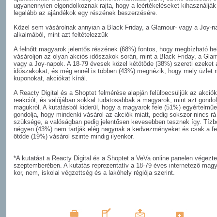
ugyanennyien elgondolkoznak rajta, hogy a leértékeléseket kihasználják
legalább az ajándékok egy részének beszerzésére.
Közel sem vásárolnak annyian a Black Friday, a Glamour- vagy a Joy-n
alkalmából, mint azt feltételezzük
A felnőtt magyarok jelentős részének (68%) fontos, hogy megbízható hel
vásároljon az olyan akciós időszakok során, mint a Black Friday, a Gla
vagy a Joy-napok. A 18-79 évesek közel kétötöde (38%) szereti ezeket 
időszakokat, és még ennél is többen (43%) megnézik, hogy mely üzlet 
kuponokat, akciókat kínál.
A Reacty Digital és a Shoptet felmérése alapján felülbecsüljük az akciók
reakciót, és valójában sokkal tudatosabbak a magyarok, mint azt gondol
magukról. A kutatásból kiderül, hogy a magyarok fele (51%) egyértelmű
gondolja, hogy mindenki vásárol az akciók miatt, pedig sokszor nincs rá
szüksége, a valóságban pedig jelentősen kevesebben tesznek így. Tízb
négyen (43%) nem tartják elég nagynak a kedvezményeket és csak a fe
ötöde (19%) vásárol szinte mindig ilyenkor.
*A kutatást a Reacty Digital és a Shoptet a VeVa online panelen végezt
szeptemberében. A kutatás reprezentatív a 18-79 éves internetező mag
kor, nem, iskolai végzettség és a lakóhely régiója szerint.