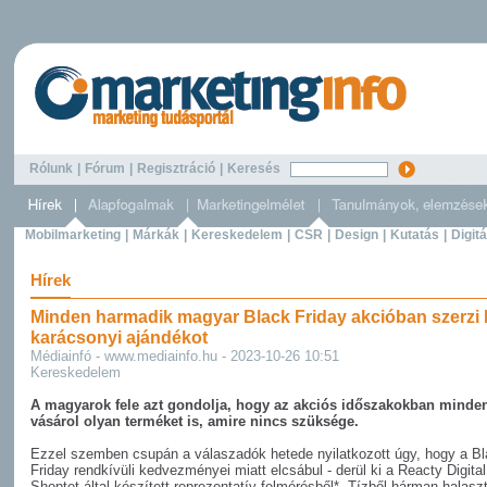
Rólunk
|
Fórum
|
Regisztráció
|
Keresés
Mobilmarketing
|
Márkák
|
Kereskedelem
|
CSR
|
Design
|
Kutatás
|
Digitá
Hírek
Minden harmadik magyar Black Friday akcióban szerzi 
karácsonyi ajándékot
Médiainfó - www.mediainfo.hu - 2023-10-26 10:51
Kereskedelem
A magyarok fele azt gondolja, hogy az akciós időszakokban minde
vásárol olyan terméket is, amire nincs szüksége.
Ezzel szemben csupán a válaszadók hetede nyilatkozott úgy, hogy a B
Friday rendkívüli kedvezményei miatt elcsábul - derül ki a Reacty Digital
Shoptet által készített reprezentatív felmérésből*. Tízből hárman halasz