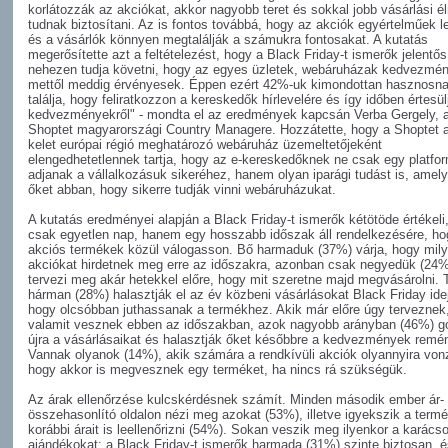
korlátozzák az akciókat, akkor nagyobb teret és sokkal jobb vásárlási é
tudnak biztosítani. Az is fontos továbbá, hogy az akciók egyértelműek 
és a vásárlók könnyen megtalálják a számukra fontosakat. A kutatás
megerősítette azt a feltételezést, hogy a Black Friday-t ismerők jelentő
nehezen tudja követni, hogy az egyes üzletek, webáruházak kedvezmén
mettől meddig érvényesek. Éppen ezért 42%-uk kimondottan hasznosn
találja, hogy feliratkozzon a kereskedők hírlevelére és így időben értesül
kedvezményekről" - mondta el az eredmények kapcsán Verba Gergely, 
Shoptet magyarországi Country Managere. Hozzátette, hogy a Shoptet 
kelet európai régió meghatározó webáruház üzemeltetőjeként
elengedhetetlennek tartja, hogy az e-kereskedőknek ne csak egy platfo
adjanak a vállalkozásuk sikeréhez, hanem olyan iparági tudást is, amely
őket abban, hogy sikerre tudják vinni webáruházukat.
A kutatás eredményei alapján a Black Friday-t ismerők kétötöde értékel
csak egyetlen nap, hanem egy hosszabb időszak áll rendelkezésére, ho
akciós termékek közül válogasson. Bő harmaduk (37%) várja, hogy mil
akciókat hirdetnek meg erre az időszakra, azonban csak negyedük (24%
tervezi meg akár hetekkel előre, hogy mit szeretne majd megvásárolni. 
hárman (28%) halasztják el az év közbeni vásárlásokat Black Friday ide
hogy olcsóbban juthassanak a termékhez. Akik már előre úgy terveznek
valamit vesznek ebben az időszakban, azok nagyobb arányban (46%) g
újra a vásárlásaikat és halasztják őket későbbre a kedvezmények remé
Vannak olyanok (14%), akik számára a rendkívüli akciók olyannyira von
hogy akkor is megvesznek egy terméket, ha nincs rá szükségük.
Az árak ellenőrzése kulcskérdésnek számít. Minden második ember ár-
összehasonlító oldalon nézi meg azokat (53%), illetve igyekszik a term
korábbi árait is leellenőrizni (54%). Sokan veszik meg ilyenkor a karács
ajándékokat: a Black Friday-t ismerők harmada (31%) szinte biztosan, é