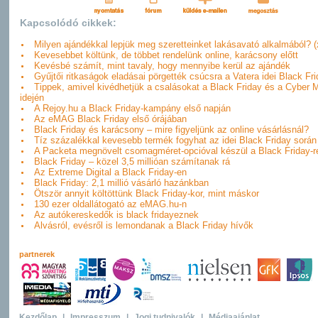
Kapcsolódó cikkek:
Milyen ajándékkal lepjük meg szeretteinket lakásavató alkalmából? (
Kevesebbet költünk, de többet rendelünk online, karácsony előtt
Kevésbé számít, mint tavaly, hogy mennyibe kerül az ajándék
Gyűjtői ritkaságok eladásai pörgették csúcsra a Vatera idei Black Fri
Tippek, amivel kivédhetjük a csalásokat a Black Friday és a Cyber
idején
A Rejoy.hu a Black Friday-kampány első napján
Az eMAG Black Friday első órájában
Black Friday és karácsony – mire figyeljünk az online vásárlásnál?
Tíz százalékkal kevesebb termék fogyhat az idei Black Friday során
A Packeta megnövelt csomagméret-opcióval készül a Black Friday-r
Black Friday – közel 3,5 millióan számítanak rá
Az Extreme Digital a Black Friday-en
Black Friday: 2,1 millió vásárló hazánkban
Ötször annyit költöttünk Black Friday-kor, mint máskor
130 ezer oldallátogató az eMAG.hu-n
Az autókereskedők is black fridayeznek
Alvásról, evésről is lemondanak a Black Friday hívők
partnerek
Kezdőlap
|
Impresszum
|
Jogi tudnivalók
|
Médiaajánlat