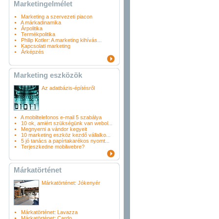
Marketingelmélet
Marketing a szervezeti piacon
A márkadinamika
Árpolitika
Termékpolitika
Philip Kotler: A marketing kihívás...
Kapcsolati marketing
Árképzés
Marketing eszközök
Az adatbázis-építésről
A mobiltelefonos e-mail 5 szabálya
10 ok, amiért szükségünk van webol...
Megnyerni a vándor kegyeit
10 marketing eszköz kezdő vállalko...
5 jó tanács a papírtakarékos nyomt...
Terjeszkedne mobilwebre?
Márkatörténet
Márkatörténet: Jókenyér
Márkatörténet: Lavazza
Márkatörténet: Cardo