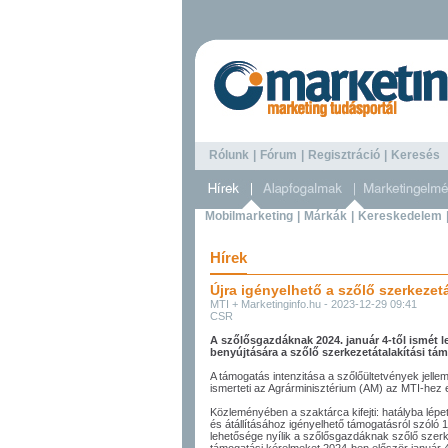
Rólunk
|
Fórum
|
Regisztráció
|
Keresé
Mobilmarketing
|
Márkák
|
Kereskedelem
Hírek
Újra igényelhető a szőlő szerkezet
MTI + Marketinginfo.hu - 2023-12-29 09:41
CSR
A szőlősgazdáknak 2024. január 4-től ismét l
benyújtására a szőlő szerkezetátalakítási tá
A támogatás intenzitása a szőlőültetvények jellem
ismerteti az Agrárminisztérium (AM) az MTI-hez e
Közleményében a szaktárca kifejti: hatályba lépe
és átállításához igényelhető támogatásról szóló 1
lehetősége nyílik a szőlősgazdáknak szőlő szerk