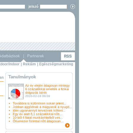
jelszó
door/indoor
|
Reklám
|
Egészségmarketing
Tanulmányok
ban
Az év elején átlagosan mintegy
6 százalékkal emelték a fizikai
dolgozók bérét
2026-02-18 09:09
Továbbra is különösen sokan jelent...
Jobban aggódnak a magyarok a nyugd...
idén ugyanannyit terveznek költeni...
Egy év alatt 8,1 százalékkal nőtt ...
10-ből 4 fiatal munkáshitelből ves...
Ötvenezer forinttal nőtt átlagosan...