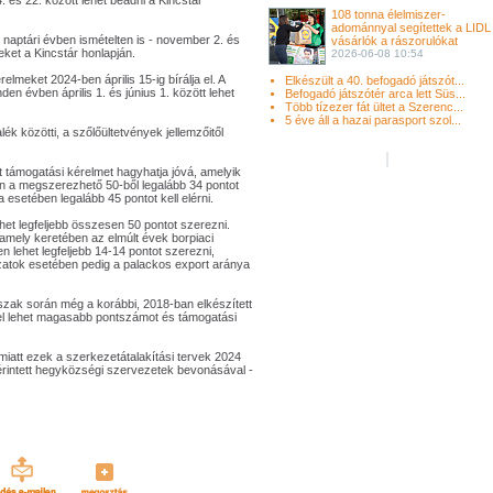
 és 22. között lehet beadni a Kincstár
108 tonna élelmiszer-
adománnyal segítettek a LIDL
naptári évben ismételten is - november 2. és
vásárlók a rászorulókat
eket a Kincstár honlapján.
2026-06-08 10:54
elmeket 2024-ben április 15-ig bírálja el. A
Elkészült a 40. befogadó játszót...
en évben április 1. és június 1. között lehet
Befogadó játszótér arca lett Süs...
Több tízezer fát ültet a Szerenc...
5 éve áll a hazai parasport szol...
k közötti, a szőlőültetvények jellemzőitől
 támogatási kérelmet hagyhatja jóvá, amelyik
tén a megszerezhető 50-ből legalább 34 pontot
 esetében legalább 45 pontot kell elérni.
het legfeljebb összesen 50 pontot szerezni.
amely keretében az elmúlt évek borpiaci
n lehet legfeljebb 14-14 pontot szerezni,
zatok esetében pedig a palackos export aránya
őszak során még a korábbi, 2018-ban elkészített
sel lehet magasabb pontszámot és támogatási
miatt ezek a szerkezetátalakítási tervek 2024
 érintett hegyközségi szervezetek bevonásával -