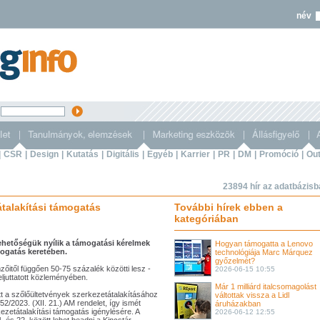
név
s
|
CSR
|
Design
|
Kutatás
|
Digitális
|
Egyéb
|
Karrier
|
PR
|
DM
|
Promóció
|
Out
23894 hír az adatbázis
átalakítási támogatás
További hírek ebben a
kategóriában
ehetőségük nyílik a támogatási kérelmek
Hogyan támogatta a Lenovo
mogatás keretében.
technológiája Marc Márquez
győzelmét?
zőitől függően 50-75 százalék közötti lesz -
2026-06-15 10:55
ljuttatott közleményében.
Már 1 milliárd italcsomagolást
tt a szőlőültetvények szerkezetátalakításához
váltottak vissza a Lidl
52/2023. (XII. 21.) AM rendelet, így ismét
áruházakban
ezetátalakítási támogatás igénylésére. A
2026-06-12 12:55