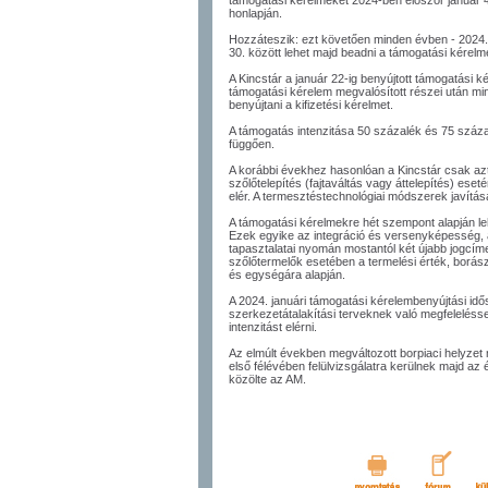
támogatási kérelmeket 2024-ben először január 4.
honlapján.
Hozzáteszik: ezt követően minden évben - 2024. 
30. között lehet majd beadni a támogatási kérelm
A Kincstár a január 22-ig benyújtott támogatási kér
támogatási kérelem megvalósított részei után mind
benyújtani a kifizetési kérelmet.
A támogatás intenzitása 50 százalék és 75 százalé
függően.
A korábbi évekhez hasonlóan a Kincstár csak azt
szőlőtelepítés (fajtaváltás vagy áttelepítés) ese
elér. A termesztéstechnológiai módszerek javítása
A támogatási kérelmekre hét szempont alapján le
Ezek egyike az integráció és versenyképesség, 
tapasztalatai nyomán mostantól két újabb jogcíme
szőlőtermelők esetében a termelési érték, borás
és egységára alapján.
A 2024. januári támogatási kérelembenyújtási id
szerkezetátalakítási terveknek való megfelelés
intenzitást elérni.
Az elmúlt években megváltozott borpiaci helyzet 
első félévében felülvizsgálatra kerülnek majd az
közölte az AM.