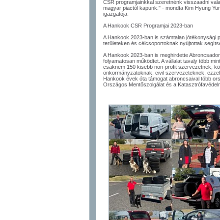
CSR programjainkkal szeretnénk visszaadni vala
magyar piactól kapunk." - mondta Kim Hyung Yu
igazgatója.
A Hankook CSR Programjai 2023-ban
A Hankook 2023-ban is számtalan jótékonysági p
területeken és célcsoportoknak nyújtottak segíts
A Hankook 2023-ban is meghirdette Abroncsado
folyamatosan működtet. A vállalat tavaly több m
csaknem 150 kisebb non-profit szervezetnek, kö
önkormányzatoknak, civil szervezeteknek, ezzel
Hankook évek óta támogat abroncsaival több orsz
Országos Mentőszolgálat és a Katasztrófavédel