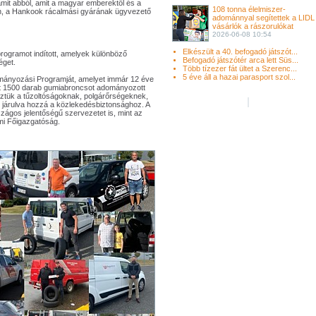
mit abból, amit a magyar emberektől és a
108 tonna élelmiszer-
n, a Hankook rácalmási gyárának ügyvezető
adománnyal segítettek a LIDL
vásárlók a rászorulókat
2026-06-08 10:54
Elkészült a 40. befogadó játszót...
rogramot indított, amelyek különböző
Befogadó játszótér arca lett Süs...
éget.
Több tízezer fát ültet a Szerenc...
5 éve áll a hazai parasport szol...
mányozási Programját, amelyet immár 12 éve
int 1500 darab gumiabroncsot adományozott
ztük a tűzoltóságoknak, polgárőrségeknek,
 járulva hozzá a közlekedésbiztonsághoz. A
ágos jelentőségű szervezetet is, mint az
mi Főigazgatóság.