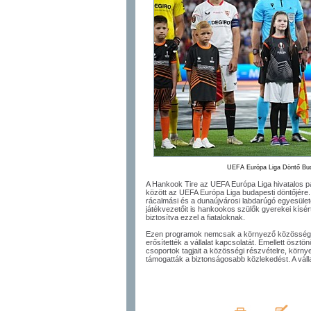
UEFA Európa Liga Döntő Bud
A Hankook Tire az UEFA Európa Liga hivatalos pa
között az UEFA Európa Liga budapesti döntőjére. 
rácalmási és a dunaújvárosi labdarúgó egyesülete
játékvezetőit is hankookos szülők gyerekei kísér
biztosítva ezzel a fiataloknak.
Ezen programok nemcsak a környező közösség
erősítették a vállalat kapcsolatát. Emellett ösz
csoportok tagjait a közösségi részvételre, kör
támogatták a biztonságosabb közlekedést. A válla