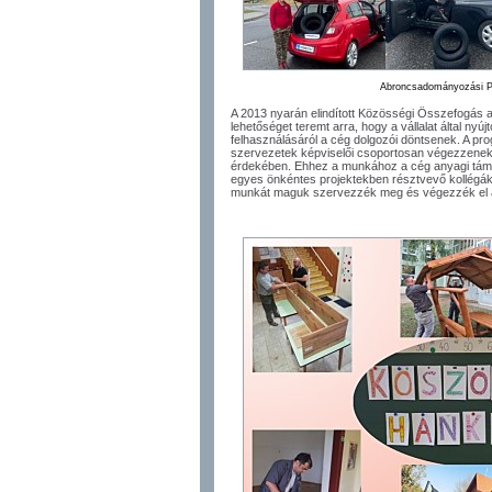
Abroncsadományozási P
A 2013 nyarán elindított Közösségi Összefogá
lehetőséget teremt arra, hogy a vállalat által nyú
felhasználásáról a cég dolgozói döntsenek. A pro
szervezetek képviselői csoportosan végezzenek
érdekében. Ehhez a munkához a cég anyagi támoga
egyes önkéntes projektekben résztvevő kollégák a
munkát maguk szervezzék meg és végezzék el a 