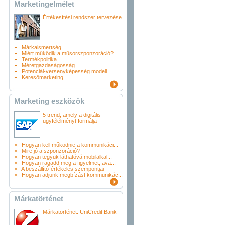
Marketingelmélet
Értékesítési rendszer tervezése
Márkaismertség
Miért működik a műsorszponzoráció?
Termékpolitika
Méretgazdaságosság
Potenciál-versenyképesség modell
Keresőmarketing
Marketing eszközök
5 trend, amely a digitális
ügyfélélményt formálja
Hogyan kell működnie a kommunikáci...
Mire jó a szponzoráció?
Hogyan tegyük láthatóvá mobilalkal...
Hogyan ragadd meg a figyelmet, ava...
A beszállító-értékelés szempontjai
Hogyan adjunk megbízást kommunikác...
Márkatörténet
Márkatörténet: UniCredit Bank