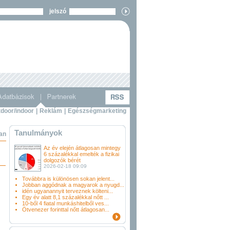
jelszó
door/indoor
|
Reklám
|
Egészségmarketing
Tanulmányok
ban
Az év elején átlagosan mintegy
6 százalékkal emelték a fizikai
dolgozók bérét
2026-02-18 09:09
Továbbra is különösen sokan jelent...
Jobban aggódnak a magyarok a nyugd...
idén ugyanannyit terveznek költeni...
Egy év alatt 8,1 százalékkal nőtt ...
10-ből 4 fiatal munkáshitelből ves...
Ötvenezer forinttal nőtt átlagosan...