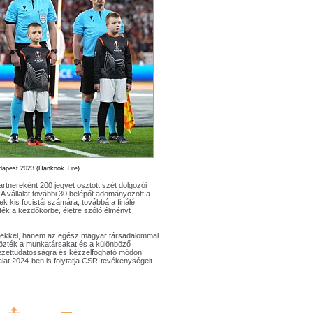
apest 2023 (Hankook Tire)
rtnereként 200 jegyet osztott szét dolgozói
A vállalat további 30 belépőt adományozott a
k kis focistái számára, továbbá a finálé
ték a kezdőkörbe, életre szóló élményt
ekkel, hanem az egész magyar társadalommal
tönözték a munkatársakat és a különböző
nyezettudatosságra és kézzelfogható módon
lat 2024-ben is folytatja CSR-tevékenységeit.