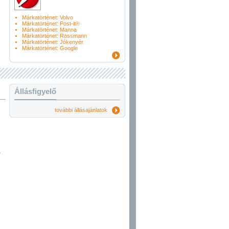
Márkatörténet: Volvo
Márkatörténet: Post-it®
Márkatörténet: Manna
Márkatörténet: Rossmann
Márkatörténet: Jókenyér
Márkatörténet: Google
Állásfigyelő
további állásajánlatok