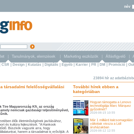
név
s
|
CSR
|
Design
|
Kutatás
|
Digitális
|
Egyéb
|
Karrier
|
PR
|
DM
|
Promóció
|
Out
23894 hír az adatbázis
a társadalmi felelősségvállalási
További hírek ebben a
kategóriában
Hogyan támogatta a Lenovo
technológiája Marc Márquez
Tire Magyarország Kft. az ország
győzelmét?
, amely nemcsak gazdasági teljesítményével,
2026-06-15 10:55
tűnik.
Már 1 milliárd italcsomagolást
ezetében élők életminőségének javításához,
váltottak vissza a Lidl
rt és kultúra fejlesztését. "A Hankook
áruházakban
tődő. Büszkék vagyunk arra, hogy
2026-06-12 12:55
alatunkat, hanem a társadalmat is erősítjük. A