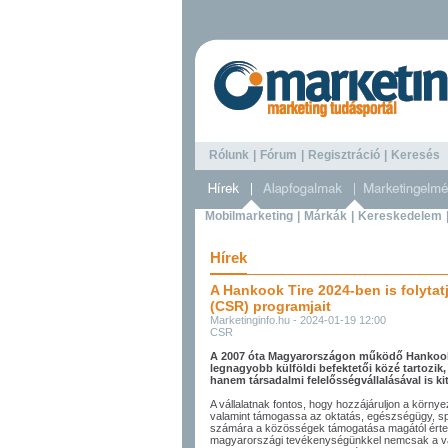
Rólunk
|
Fórum
|
Regisztráció
|
Keresé
Mobilmarketing
|
Márkák
|
Kereskedelem
Hírek
A Hankook Tire 2024-ben is folytatj
(CSR) programjait
Marketinginfo.hu - 2024-01-19 12:00
CSR
A 2007 óta Magyarországon működő Hankook 
legnagyobb külföldi befektetői közé tartozik
hanem társadalmi felelősségvállalásával is ki
A vállalatnak fontos, hogy hozzájáruljon a körny
valamint támogassa az oktatás, egészségügy, spo
számára a közösségek támogatása magától érte
magyarországi tevékenységünkkel nemcsak a váll