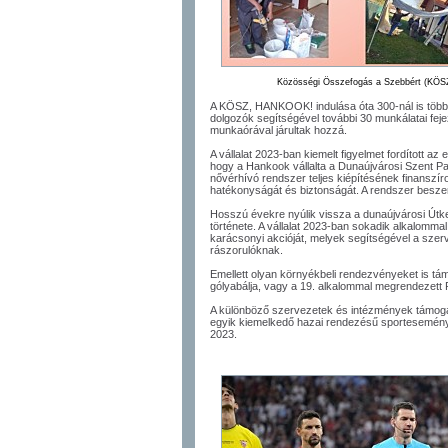
Közösségi Összefogás a Szebbért (KÖS
A KÖSZ, HANKOOK! indulása óta 300-nál is több 
dolgozók segítségével további 30 munkálatai fe
munkaórával járultak hozzá.
A vállalat 2023-ban kiemelt figyelmet fordított a
hogy a Hankook vállalta a Dunaújvárosi Szent P
nővérhívó rendszer teljes kiépítésének finanszíro
hatékonyságát és biztonságát. A rendszer beszer
Hosszú évekre nyúlik vissza a dunaújvárosi Útk
története. A vállalat 2023-ban sokadik alkalomma
karácsonyi akcióját, melyek segítségével a szerv
rászorulóknak.
Emellett olyan környékbeli rendezvényeket is tám
gólyabálja, vagy a 19. alkalommal megrendezett 
A különböző szervezetek és intézmények támog
egyik kiemelkedő hazai rendezésű sportesemény
2023.