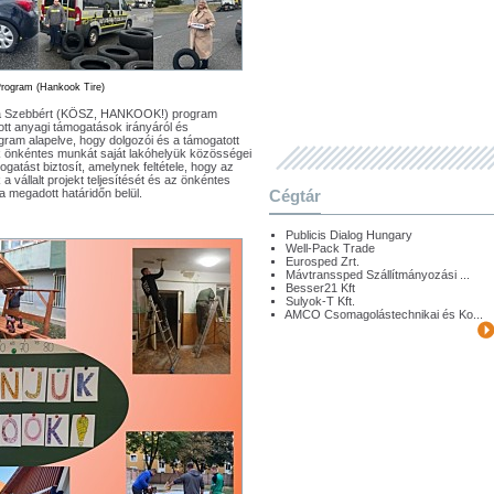
rogram (Hankook Tire)
s a Szebbért (KÖSZ, HANKOOK!) program
jtott anyagi támogatások irányáról és
gram alapelve, hogy dolgozói és a támogatott
 önkéntes munkát saját lakóhelyük közösségei
tást biztosít, amelynek feltétele, hogy az
 vállalt projekt teljesítését és az önkéntes
megadott határidőn belül.
Cégtár
Publicis Dialog Hungary
Well-Pack Trade
Eurosped Zrt.
Mávtranssped Szállítmányozási ...
Besser21 Kft
Sulyok-T Kft.
AMCO Csomagolástechnikai és Ko...