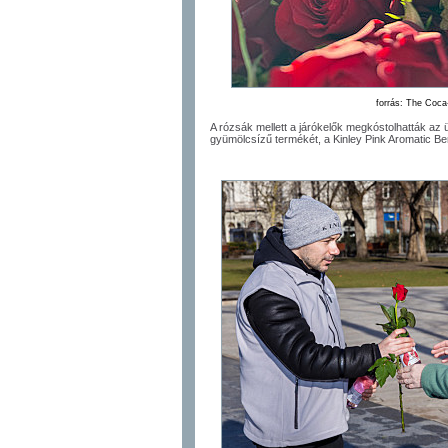
forrás: The Coc
A rózsák mellett a járókelők megkóstolhatták az 
gyümölcsízű termékét, a Kinley Pink Aromatic Ber