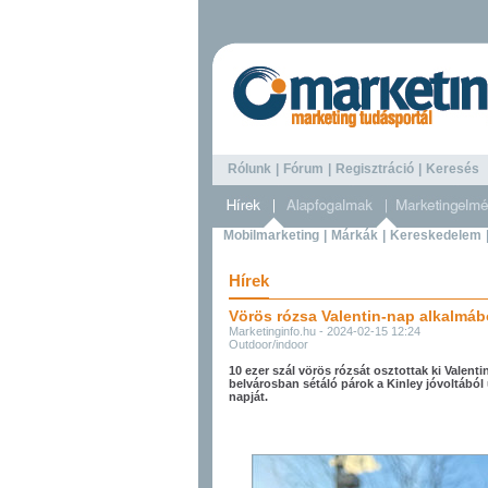
Rólunk
|
Fórum
|
Regisztráció
|
Keresé
Mobilmarketing
|
Márkák
|
Kereskedelem
Hírek
Vörös rózsa Valentin-nap alkalmábó
Marketinginfo.hu - 2024-02-15 12:24
Outdoor/indoor
10 ezer szál vörös rózsát osztottak ki Valen
belvárosban sétáló párok a Kinley jóvoltából
napját.