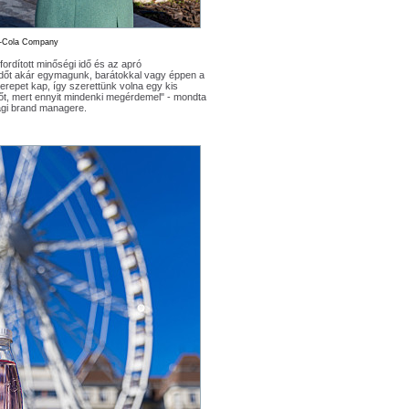
a-Cola Company
ordított minőségi idő és az apró
 időt akár egymagunk, barátokkal vagy éppen a
erepet kap, így szerettünk volna egy kis
lőt, mert ennyit mindenki megérdemel" - mondta
ági brand managere.