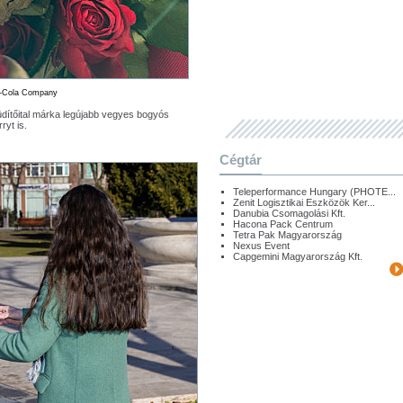
a-Cola Company
üdítőital márka legújabb vegyes bogyós
ryt is.
Cégtár
Teleperformance Hungary (PHOTE...
Zenit Logisztikai Eszközök Ker...
Danubia Csomagolási Kft.
Hacona Pack Centrum
Tetra Pak Magyarország
Nexus Event
Capgemini Magyarország Kft.