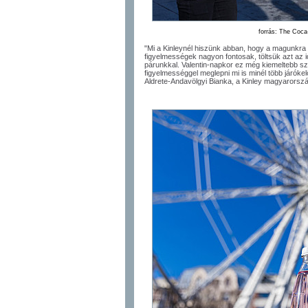
forrás: The Coc
"Mi a Kinleynél hiszünk abban, hogy a magunkra f
figyelmességek nagyon fontosak, töltsük azt az
párunkkal. Valentin-napkor ez még kiemeltebb sz
figyelmességgel meglepni mi is minél több járóke
Aldrete-Andavölgyi Bianka, a Kinley magyarorsz