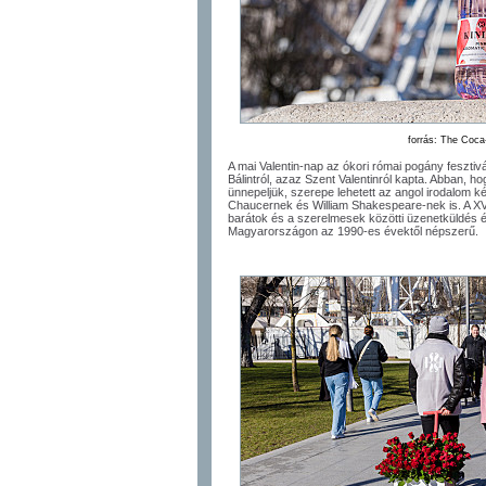
forrás: The Coc
A mai Valentin-nap az ókori római pogány fesztiv
Bálintról, azaz Szent Valentinról kapta. Abban, 
ünnepeljük, szerepe lehetett az angol irodalom 
Chaucernek és William Shakespeare-nek is. A XV
barátok és a szerelmesek közötti üzenetküldés é
Magyarországon az 1990-es évektől népszerű.