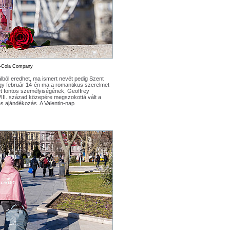
a-Cola Company
álból eredhet, ma ismert nevét pedig Szent
hogy február 14-én ma a romantikus szerelmet
két fontos személyiségének, Geoffrey
III. század közepére megszokottá vált a
s ajándékozás. A Valentin-nap