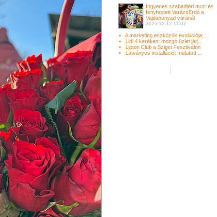
Ingyenes szabadtéri mozi és
fényfestett VarázsErdő a
Vajdahunyad váránál
2025-12-12 11:07
A marketing eszközök evolúciója:...
Lidl 4 keréken: mozgó üzlet járj...
Lipton Club a Sziget Fesztiválon
Látványos installációt mutatott ...