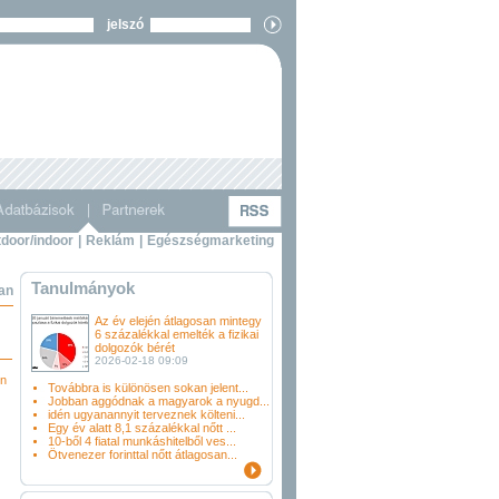
jelszó
door/indoor
|
Reklám
|
Egészségmarketing
Tanulmányok
ban
Az év elején átlagosan mintegy
6 százalékkal emelték a fizikai
dolgozók bérét
2026-02-18 09:09
en
Továbbra is különösen sokan jelent...
Jobban aggódnak a magyarok a nyugd...
idén ugyanannyit terveznek költeni...
Egy év alatt 8,1 százalékkal nőtt ...
10-ből 4 fiatal munkáshitelből ves...
Ötvenezer forinttal nőtt átlagosan...