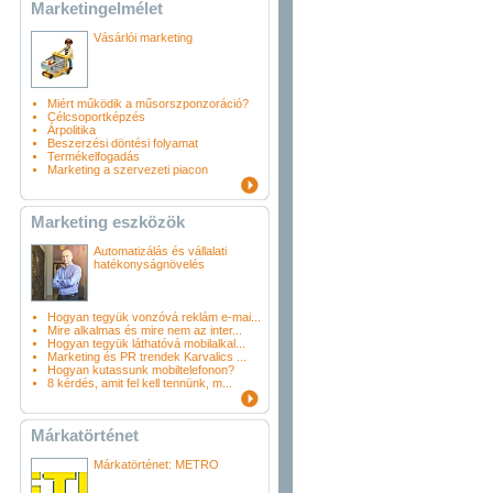
Marketingelmélet
Vásárlói marketing
Miért működik a műsorszponzoráció?
Célcsoportképzés
Árpolitika
Beszerzési döntési folyamat
Termékelfogadás
Marketing a szervezeti piacon
Marketing eszközök
Automatizálás és vállalati
hatékonyságnövelés
Hogyan tegyük vonzóvá reklám e-mai...
Mire alkalmas és mire nem az inter...
Hogyan tegyük láthatóvá mobilalkal...
Marketing és PR trendek Karvalics ...
Hogyan kutassunk mobiltelefonon?
8 kérdés, amit fel kell tennünk, m...
Márkatörténet
Márkatörténet: METRO