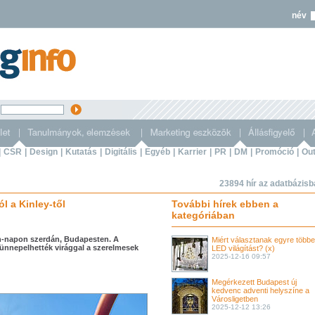
név
s
|
CSR
|
Design
|
Kutatás
|
Digitális
|
Egyéb
|
Karrier
|
PR
|
DM
|
Promóció
|
Out
23894 hír az adatbázis
l a Kinley-től
További hírek ebben a
kategóriában
tin-napon szerdán, Budapesten. A
Miért választanak egyre több
 ünnepelhették virággal a szerelmesek
LED világítást? (x)
2025-12-16 09:57
Megérkezett Budapest új
kedvenc adventi helyszíne a
Városligetben
2025-12-12 13:26