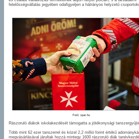
felelősségvállalás jegyében odafigyeljen a hátrányos helyzetű csoportokr
Fotó: spar.hu
Rászoruló diákok iskolakezdését támogatta a jótékonysági tanszergyűjt
Több mint 62 ezer tanszerrel és közel 2,2 millió forint értékű adományká
megvásárlásával járultak hozzá mintegy 1600 rászoruló diák tanévkezd