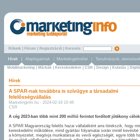
Rólunk
|
Fórum
|
Regisztráció
|
Keresés
Mobilmarketing
|
Márkák
|
Kereskedelem
|
CSR
|
Design
|
Kutatás
|
Digitá
Hírek
A SPAR-nak továbbra is szívügye a társadalmi
felelősségvállalás
Marketinginfo.hu - 2024-02-19 10:48
CSR
A cég 2023-ban több mint 200 millió forintot fordított jótékony célok
A SPAR Magyarország felelős hazai vállalatként arra törekszik, hogy mi
kereskedelmi működése, mind gyártási folyamatai során minél kevésbé t
a környezetet, megóvja munkatársai és vevői egészségét, egyre több haz
és családi vállalkozás termékeinek adjon helyet polcain, s a társadalmi