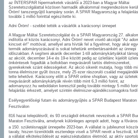
az INTERSPAR hipermarketek vásárlói a 2023-ban a Magyar Máltai
Szeretetszolgálattal közösen harmadik alkalommal megrendezésre kerül
Öröm! tanszergyűjtő kampány során. A SPAR Magyarország a felajánlá
további 1 millió forinttal egészítette ki.
Adni Öröm! - szebbé tették a vásárlók a karácsonyi ünnepet
A Magyar Máltai Szeretetszolgálat és a SPAR Magyarország 27. alkalo
indította el közös karácsonyi, Adni Öröm! nevet viselő akcióját "Az ad
kincset ér!" mottóval, amellyel arra hívták fel a figyelmet, hogy akár egy
termék adományozásával is sokat tehetünk embertársainkért az ünnepi
időszakban. A segíteni akarók december 1-től adománykártyákkal támog
az akciót, december 14-e és 19-e között pedig az üzletlánc kijelölt üzlet
önkéntesek fogadták a boltokban megvásárolt tartós élelmiszereket,
gyerekeknek szánt édességeket. Az akció sikerét mutatja, hogy több mi
tonna élelmiszer gyűlt össze, mely 25 ezer rászoruló család megajándé
tette lehetővé. Karácsony előtt a SPAR online shopban, vagy az üzlete
megvásárolt adománykártyák révén több mint 6,3 millió forint, az
adomanyozz.hu weboldalon keresztül pedig további mintegy 5 millió fori
felajánlás érkezett, amelyet szintén élelmiszer-ajándékcsomagokra fordí
Esélyegyenlőségi futam és adománygyűjtés a SPAR Budapest Maraton
Fesztiválon
816 hazai településről, és 93 országból érkeztek nevezések a SPAR Bu
Maraton Fesztiválra, amelynek különleges apropót adott, hogy a főváro
a 150. születésnapját ünnepelte 2023-ban. A vállalat is jubileumot köszön
tavaly, hiszen tizenötödik esztendeje viseli a SPAR nevét a fesztivál, ki
a vállalat elköteleződését az egészségtudatos életmód, az aktív sportol