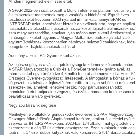
Minden megmentett élelmiszer érték
A SPAR 2022-ben csatlakozott a Munch ételmentő platformhoz, amelyn
élelmiszereket menthetnek meg a vásárlók a kidobástól. Egy féléves
tesztidőszakot követően 2023 nyarától immár valamennyi SPAR és
INTERSPAR üzlet lehetőséget biztosít a vevőknek arra, hogy az appliká
használatával olcsóbban jussanak hozzá közeli lejáratú élelmiszerekhez
sem megy veszendőbe, amelyet ilyen módon nem sikerül értékesíteni, a
minőségű cikkeket ugyanis a Magyar Máltai Szeretetszolgálattal való
együttműködésnek köszönhetően hátrányos helyzetű családoknak, idős
betegeknek, hajléktalanoknak adják át.
Adomány a Heim Pál Gyermekkórháznak
Az egészségügy is a vállalat jótékonysági kezdeményezéseinek fontos t
A SPAR Magyarország a Chio és a Pom-Bär termékek gyártójával, az
Intersnackkel együttműködve 4,6 millió forintot adományozott a Heim Pá
Országos Gyermekgyógyászati Intézetnek. A támogatást a kórház a fül-o
gégészeti osztályának fejlesztésére fordította: olyan sebészeti műszere
szereztek be, amelyek lehetővé teszik, hogy párhuzamosan több
mandulaműtétet tudjanak elvégezni, és ezáltal hamarabb kerülhessenek 
beavatkozásra váró gyerekek.
Négylábú társaink segítése
Menhelyen élő állatokról gondoskodik évről-évre a SPAR Magyarország 
Országos Állatvédőrség Alapítvánnyal karöltve, amikor állateledel-gyűjt
szervez az INTERSPAR-okban. 2023-ban 174 alkalommal gyűjtöttek civi
szervezetek a cég 33 üzletében országszerte. Ezen alkalmak során ös
több mint 17 ezer doboz kutyáknak való konzervet, 27814 darab cicákna