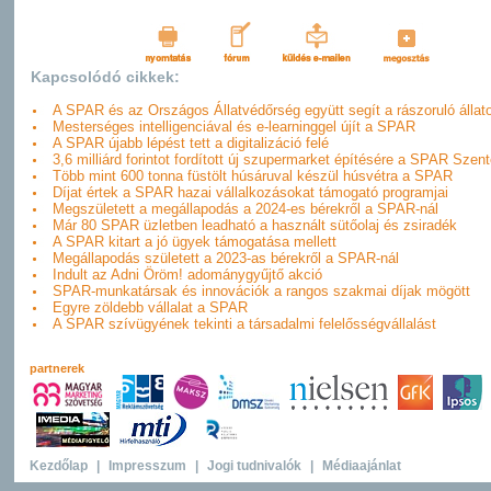
Kapcsolódó cikkek:
A SPAR és az Országos Állatvédőrség együtt segít a rászoruló állat
Mesterséges intelligenciával és e-learninggel újít a SPAR
A SPAR újabb lépést tett a digitalizáció felé
3,6 milliárd forintot fordított új szupermarket építésére a SPAR Szen
Több mint 600 tonna füstölt húsáruval készül húsvétra a SPAR
Díjat értek a SPAR hazai vállalkozásokat támogató programjai
Megszületett a megállapodás a 2024-es bérekről a SPAR-nál
Már 80 SPAR üzletben leadható a használt sütőolaj és zsiradék
A SPAR kitart a jó ügyek támogatása mellett
Megállapodás született a 2023-as bérekről a SPAR-nál
Indult az Adni Öröm! adománygyűjtő akció
SPAR-munkatársak és innovációk a rangos szakmai díjak mögött
Egyre zöldebb vállalat a SPAR
A SPAR szívügyének tekinti a társadalmi felelősségvállalást
partnerek
Kezdőlap
|
Impresszum
|
Jogi tudnivalók
|
Médiaajánlat