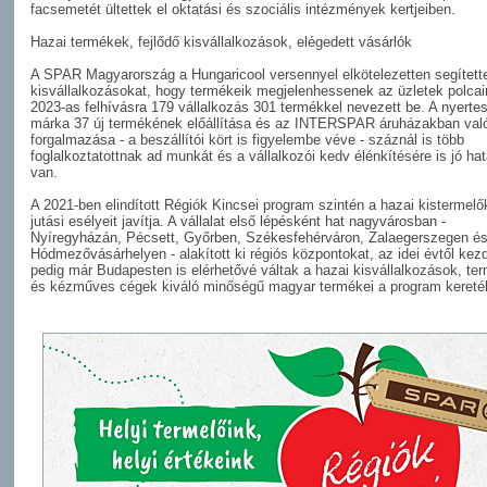
facsemetét ültettek el oktatási és szociális intézmények kertjeiben.
Hazai termékek, fejlődő kisvállalkozások, elégedett vásárlók
A SPAR Magyarország a Hungaricool versennyel elkötelezetten segített
kisvállalkozásokat, hogy termékeik megjelenhessenek az üzletek polcai
2023-as felhívásra 179 vállalkozás 301 termékkel nevezett be. A nyertes
márka 37 új termékének előállítása és az INTERSPAR áruházakban val
forgalmazása - a beszállítói kört is figyelembe véve - száznál is több
foglalkoztatottnak ad munkát és a vállalkozói kedv élénkítésére is jó ha
van.
A 2021-ben elindított Régiók Kincsei program szintén a hazai kistermelő
jutási esélyeit javítja. A vállalat első lépésként hat nagyvárosban -
Nyíregyházán, Pécsett, Győrben, Székesfehérváron, Zalaegerszegen é
Hódmezővásárhelyen - alakított ki régiós központokat, az idei évtől kez
pedig már Budapesten is elérhetővé váltak a hazai kisvállalkozások, te
és kézműves cégek kiváló minőségű magyar termékei a program kereté