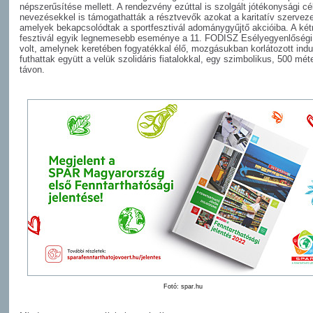
népszerűsítése mellett. A rendezvény ezúttal is szolgált jótékonysági cé
nevezésekkel is támogathatták a résztvevők azokat a karitatív szerveze
amelyek bekapcsolódtak a sportfesztivál adománygyűjtő akcióiba. A ké
fesztivál egyik legnemesebb eseménye a 11. FODISZ Esélyegyenlőség
volt, amelynek keretében fogyatékkal élő, mozgásukban korlátozott indu
futhattak együtt a velük szolidáris fiatalokkal, egy szimbolikus, 500 mét
távon.
Fotó: spar.hu