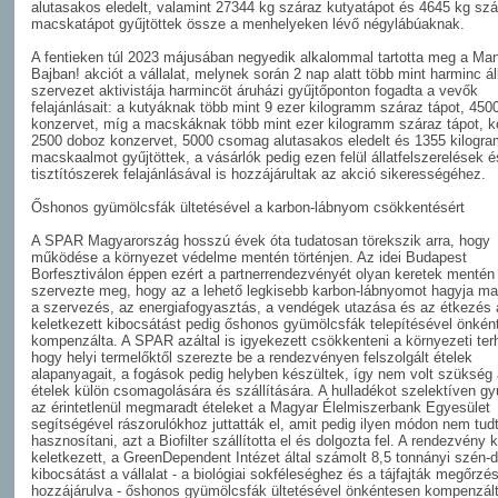
alutasakos eledelt, valamint 27344 kg száraz kutyatápot és 4645 kg szá
macskatápot gyűjtöttek össze a menhelyeken lévő négylábúaknak.
A fentieken túl 2023 májusában negyedik alkalommal tartotta meg a Ma
Bajban! akciót a vállalat, melynek során 2 nap alatt több mint harminc á
szervezet aktivistája harmincöt áruházi gyűjtőponton fogadta a vevők
felajánlásait: a kutyáknak több mint 9 ezer kilogramm száraz tápot, 450
konzervet, míg a macskáknak több mint ezer kilogramm száraz tápot, k
2500 doboz konzervet, 5000 csomag alutasakos eledelt és 1355 kilogr
macskaalmot gyűjtöttek, a vásárlók pedig ezen felül állatfelszerelések é
tisztítószerek felajánlásával is hozzájárultak az akció sikerességéhez.
Őshonos gyümölcsfák ültetésével a karbon-lábnyom csökkentésért
A SPAR Magyarország hosszú évek óta tudatosan törekszik arra, hogy
működése a környezet védelme mentén történjen. Az idei Budapest
Borfesztiválon éppen ezért a partnerrendezvényét olyan keretek mentén
szervezte meg, hogy az a lehető legkisebb karbon-lábnyomot hagyja ma
a szervezés, az energiafogyasztás, a vendégek utazása és az étkezés á
keletkezett kibocsátást pedig őshonos gyümölcsfák telepítésével önkén
kompenzálta. A SPAR azáltal is igyekezett csökkenteni a környezeti terh
hogy helyi termelőktől szerezte be a rendezvényen felszolgált ételek
alapanyagait, a fogások pedig helyben készültek, így nem volt szükség
ételek külön csomagolására és szállítására. A hulladékot szelektíven gyű
az érintetlenül megmaradt ételeket a Magyar Élelmiszerbank Egyesület
segítségével rászorulókhoz juttatták el, amit pedig ilyen módon nem tud
hasznosítani, azt a Biofilter szállította el és dolgozta fel. A rendezvény
keletkezett, a GreenDependent Intézet által számolt 8,5 tonnányi szén-d
kibocsátást a vállalat - a biológiai sokféleséghez és a tájfajták megőrzé
hozzájárulva - őshonos gyümölcsfák ültetésével önkéntesen kompenzált