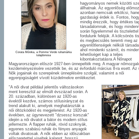
hagyományos nemek közötti sz
állhatnak. Az egyenlőség előmo
azonban nemcsak erkölcsi, han
gazdasági érdek is. Fontos, hog
mindig érezzék, hogy értékes tag
társadalomnak, és hogy mindenn
során figyelemmel és tisztelettel
fordulunk feléjük. A kölcsönös tis
és megbecsülés teremti meg az
egyenlőtlenségek nélküli társada
ahol mindenki számít, és minden
Corata Mónika, a Pomme Verde ruhamárka
lehetőséget kap a teljes
tulajdonosa
kibontakoztatásra.A Nőnapot
Magyarországon először 1927-ben ünnepelték meg. A magyar nőmozga
kezdeményezésére vezették be, és az évforduló március 8-ra esett. Az
Nők jogainak és szerepének ünneplésére szolgál, valamint a női
egyenjogúságért vívott küzdelmekre emlékeztet.
"A női divat például jelentős változásokon
ment keresztül az elmúlt évszázad során. A
20. században, különösen az 1920-as
évektől kezdve, számos stílusirányzat és
trend alakult ki, amelyek meghatározták a
női öltözködést és megjelenést. Az 1920-as
években, az úgynevezett "dzsessz korszak"
idején a női divatot a bátor és modern stílus
jellemezte. A flapper ruhák, rövid szoknyák,
egyenes szabású ruhák és fényes anyagok
voltak divatosak. A nők ebben az időszakban
előszeretettel viseltek kalapot, hosszú