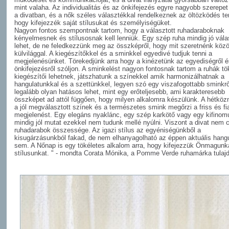
mint valaha. Az individualitás és az önkifejezés egyre nagyobb szerepet
a divatban, és a nők széles választékkal rendelkeznek az öltözködés te
hogy kifejezzék saját stílusukat és személyiségüket.
Nagyon fontos szempontnak tartom, hogy a választott ruhadaraboknak
kényelmesnek és stílusosnak kell lenniük. Egy szép ruha mindig jó vála
lehet, de ne feledkezzünk meg az összképről, hogy mit szeretnénk közö
külvilággal. A kiegészítőkkel és a sminkkel egyedivé tudjuk tenni a
megjelenésünket. Törekedjünk arra hogy a kinézetünk az egyediségről é
önkifejezésről szóljon. A sminkelést nagyon fontosnak tartom a ruhák tö
kiegészítői lehetnek, játszhatunk a színekkel amik harmonizálhatnak a
hangulatunkkal és a szettünkkel, legyen szó egy viszafogottabb sminkrő
legalább olyan hatásos lehet, mint egy erőteljesebb, ami karakteresebb
összképet ad attól függően, hogy milyen alkalomra készülünk. A hétkö
a jól megválasztott színek és a természetes smink megőrzi a friss és fi
megjelenést. Egy elegáns nyaklánc, egy szép karkötő vagy egy kifinomu
mindig jól mutat ezekkel nem tudunk mellé nyúlni. Viszont a divat nem 
ruhadarabok összessége. Az igazi stílus az egyéniségünkből a
kisugárzásunkból fakad, de nem elhanyagolható az éppen aktuális hang
sem. A Nőnap is egy tökéletes alkalom arra, hogy kifejezzük Önmagunk
stílusunkat. " - mondta Corata Mónika, a Pomme Verde ruhamárka tulaj