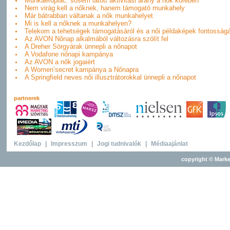
Munkaerőpiac: sosem látott aktivitási arány a nők körében
Nem virág kell a nőknek, hanem támogató munkahely
Már bátrabban váltanak a nők munkahelyet
Mi is kell a nőknek a munkahelyen?
Telekom a tehetségek támogatásáról és a női példaképek fontosságá
Az AVON Nőnap alkalmából változásra szólít fel
A Dreher Sörgyárak ünnepli a nőnapot
A Vodafone nőnapi kampánya
Az AVON a nők jogaiért
A Women’secret kampánya a Nőnapra
A Springfield neves női illusztrátorokkal ünnepli a nőnapot
partnerek
Kezdőlap
|
Impresszum
|
Jogi tudnivalók
|
Médiaajánlat
copyright © Marke