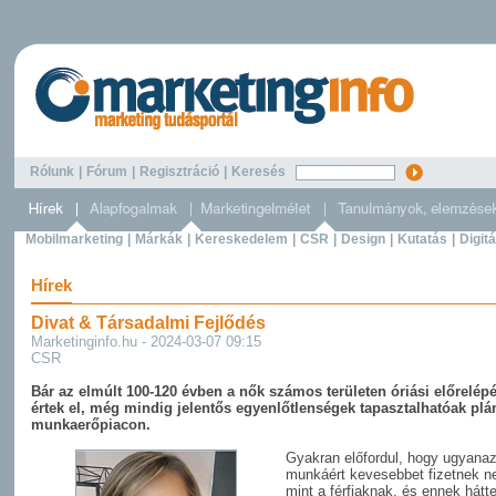
Rólunk
|
Fórum
|
Regisztráció
|
Keresés
Mobilmarketing
|
Márkák
|
Kereskedelem
|
CSR
|
Design
|
Kutatás
|
Digitá
Hírek
Divat & Társadalmi Fejlődés
Marketinginfo.hu - 2024-03-07 09:15
CSR
Bár az elmúlt 100-120 évben a nők számos területen óriási előrelép
értek el, még mindig jelentős egyenlőtlenségek tapasztalhatóak plá
munkaerőpiacon.
Gyakran előfordul, hogy ugyanaz
munkáért kevesebbet fizetnek ne
mint a férfiaknak, és ennek hátt