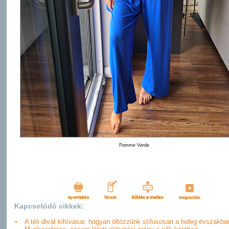
Pomme Verde
Kapcsolódó cikkek:
A téli divat kihívásai: hogyan öltözzünk stílusosan a hideg évszakba