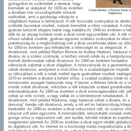
gyöngyöket és szűkítették a derekat, hogy
kiemeljék az alakjukat. Az 1930-as években
Corata Mónika, a Pomme Verde r
a divatban már visszafogottabb stílusok
tulajdonosa
uralkodtak, amit a gazdasági válság és a
világháború hatása is befolyásolt. A nők hosszabb szoknyákat és deré
szűkebb fazonokat viseltek, melyek kiemelték a nőies vonalakat. A ruh
gyakran tartozott elegáns kabát vagy kabátka.Az 1940-es években a há
idők és az anyagi korlátok miatt a divat ismét egyszerűbbé vált. A nők
stílusú ruhákat viseltek, gyakran egyenes szabású szoknyákat és blúzo
praktikusság és a megbízhatóság volt a divat vezérfonala ebben az idő
Az 1950-es években újra felfedezték a nőiességet és az eleganciát. A
divatikonok, mint például Marilyn Monroe és Audrey Hepburn, hatással v
divatra, és a széles szoknyák, a testhez simuló ruhák és a hangsúlyos
kiemelt derékvonalak váltak divatossá. Az 1960-as években forradalmi
változások zajlottak a divat világában. A miniszoknyák és a geometriku
váltak divatossá, amelyeket a mod stílus és a szabadságérzet inspirált
az időszakban a nők a ruhák mellett egyre gyakrabban viseltek nadrágot
1970-es években a divatot a bohém stílus, a szabad szabású ruhák és 
természetes anyagok határozták meg. A farmer, a flitteres felsők és a v
minták voltak divatosak, miközben a nők kifejezték szabad gondolkodá
individualitásukat. Az 1980-as években a divat extravagánsabbá vált, je
voltak az erős színek, a nagy vállak és a túlméretezett ruhadarabok. A
divatikonok, mint például Madonna, nagy hatással voltak a divatra, és a
dressing" trendje vált divatossá, amely a női erő és határozottság kifeje
törekedett. Az 1990-es években a divat sokszínűvé vált, és számos stíl
irányzat volt jelen egyszerre. A minimalistább, letisztultabb vonalak mell
grunge stílus is népszerűvé vált, ami lazább, bővebb ruhákat és kopott
megjelenést jelentett.Az 2000-es években a divat egyre inkább globalizá
és digitálissá vált. Az internet és a közösségi média megváltoztatta a di
működését és kommunikációját, és a divat irányzatai gyorsabban változ