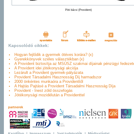
Pöti bácsi (Provident)
Kapcsolódó cikkek:
Hogyan fejlődik a gyermek ötéves korára? (x)
Gyerekkönyvek széles választékban (x)
A Provident biztosítja az MSÚSZ szakmai díjainak pénzügyi fedezet
A Provident idei jótékonysági akciója
Lezárult a Provident gyermek-pályázata
Provident Társadalmi Hasznosság Díj harmadszor
2000 önkéntes munkaóra a Providenttől
A Hajtás Pajtásé a Provident Társadalmi Hasznosság Díja
Provident - Inest zöld összefogás
Jótékonysági mozidélután a Providenttel
partnerek
Kezdőlap
|
Impresszum
|
Jogi tudnivalók
|
Médiaajánlat