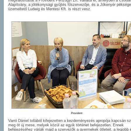
megvalósítását a Provident Pénzügyi Zrt. vállalta el, amelyben a Csod
Alapítvány, a jótékonysági gyűjtés főszervezője, és a Jókenyér péksége
üzemeltető Ludwig és Mentesi Kft. is részt vesz.
Provident
Varró Dániel tollából kifejezetten a kezdeményezés apropója kapcsán sz
meg öt új mese, melyek közül az egyik történet befejezetlen. Ennek
befejezéséhez várják majd a szervezők a gyermekek ötleteit, a legjobb 