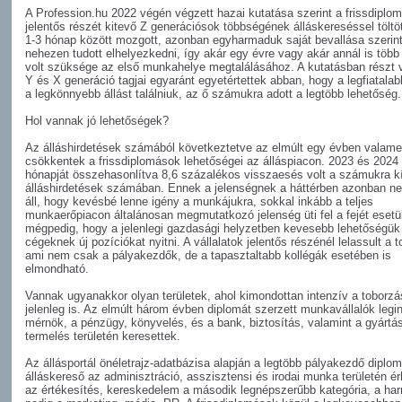
A Profession.hu 2022 végén végzett hazai kutatása szerint a frissdiplo
jelentős részét kitevő Z generációsok többségének álláskereséssel töltöt
1-3 hónap között mozgott, azonban egyharmaduk saját bevallása szerin
nehezen tudott elhelyezkedni, így akár egy évre vagy akár annál is több 
volt szüksége az első munkahelye megtalálásához. A kutatásban részt 
Y és X generáció tagjai egyaránt egyetértettek abban, hogy a legfiatala
a legkönnyebb állást találniuk, az ő számukra adott a legtöbb lehetőség.
Hol vannak jó lehetőségek?
Az álláshirdetések számából következtetve az elmúlt egy évben valame
csökkentek a frissdiplomások lehetőségei az álláspiacon. 2023 és 2024 
hónapját összehasonlítva 8,6 százalékos visszaesés volt a számukra kí
álláshirdetések számában. Ennek a jelenségnek a háttérben azonban n
áll, hogy kevésbé lenne igény a munkájukra, sokkal inkább a teljes
munkaerőpiacon általánosan megmutatkozó jelenség üti fel a fejét esetü
mégpedig, hogy a jelenlegi gazdasági helyzetben kevesebb lehetőségük
cégeknek új pozíciókat nyitni. A vállalatok jelentős részénél lelassult a 
ami nem csak a pályakezdők, de a tapasztaltabb kollégák esetében is
elmondható.
Vannak ugyanakkor olyan területek, ahol kimondottan intenzív a toborzá
jelenleg is. Az elmúlt három évben diplomát szerzett munkavállalók legi
mérnök, a pénzügy, könyvelés, és a bank, biztosítás, valamint a gyártá
termelés területén keresettek.
Az állásportál önéletrajz-adatbázisa alapján a legtöbb pályakezdő diplo
álláskereső az adminisztráció, asszisztensi és irodai munka területén ér
az értékesítés, kereskedelem a második legnépszerűbb kategória, a ha