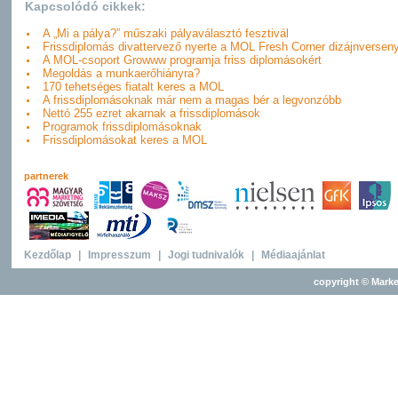
Kapcsolódó cikkek:
A „Mi a pálya?” műszaki pályaválasztó fesztivál
Frissdiplomás divattervező nyerte a MOL Fresh Corner dizájnverseny
A MOL-csoport Growww programja friss diplomásokért
Megoldás a munkaerőhiányra?
170 tehetséges fiatalt keres a MOL
A frissdiplomásoknak már nem a magas bér a legvonzóbb
Nettó 255 ezret akarnak a frissdiplomások
Programok frissdiplomásoknak
Frissdiplomásokat keres a MOL
partnerek
Kezdőlap
|
Impresszum
|
Jogi tudnivalók
|
Médiaajánlat
copyright © Marke