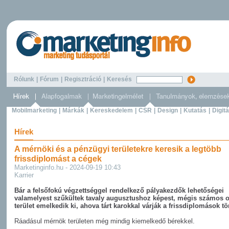
Rólunk
|
Fórum
|
Regisztráció
|
Keresés
Mobilmarketing
|
Márkák
|
Kereskedelem
|
CSR
|
Design
|
Kutatás
|
Digitá
Hírek
A mérnöki és a pénzügyi területekre keresik a legtöbb
frissdiplomást a cégek
Marketinginfo.hu - 2024-09-19 10:43
Karrier
Bár a felsőfokú végzettséggel rendelkező pályakezdők lehetőségei
valamelyest szűkültek tavaly augusztushoz képest, mégis számos 
terület emelkedik ki, ahova tárt karokkal várják a frissdiplomások t
Ráadásul mérnök területen még mindig kiemelkedő bérekkel.