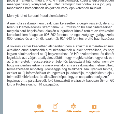
pedig a marketing, média, PR. A frissdiplomások közül a legkevesebben
mezőgazdaság, környezet, az üzleti támogató központok és a jog, jogi
tanácsadás kategóriában dolgoznak vagy épp keresnek munkát.
Mennyit lehet keresni frissdiplomásként?
A mérnöki szakmák nem csak igen keresettek a cégek részéről, de a fi
terén is kiemelkedőnek számítanak. A Profession.hu álláshirdetéseiben
megtalálható bérjelölések alapján a legtöbbet kínáló terület az értékesíté
kereskedelem átlagosan 993 262 forintos, az egészségügy, gyógyszerip
000 forintos és a mérnöki szakmák 914 643 forintos bruttó havi fizetésse
A sikeres karrier kezdetben elsősorban nem a szakmai ismereteken múli
általában ennél fontosabb a munkáltatóknak a jelölt hozzáállása, és ho
legyen alkalmazkodni az új helyzetekhez. "A HR szakemberek és dönt
leginkább azt várják a pályakezdőktől, hogy megbízhatóak legyenek és n
az új ismeretek megszerzésére. Jelentős tapasztalat hiányában nem elv
hogy mindenhez értsen a munkavállaló, ami a szakmájában felmerülhet,
természetesen rengeteg újdonsággal fog találkozni. Ami ilyenkor fontos,
ezeket az új információkat és ingereket jól adaptálja, megfelelően tudja 
felmerülő kihívásokat és általában képes legyen csapatban dolgozni" -
fogalmazott a pályakezdők felé támasztott elvárások kapcsán Simon-G
Lili, a Profession.hu HR igazgatója.