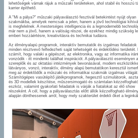
lehetőségek várnak rájuk a műszaki területeken, ahol stabil és hosszú t
karrier építhető.
A "Mi a pálya?" műszaki pályaválasztó fesztivál betekintést nyújt olyan
szakmákba, amelyek nemcsak a jelen, hanem a jövő technológiai kihív
is megfelelnek. A mesterséges intelligencia és a legmodernebb technológ
már nem a jövő, hanem a valóság részei, de ezekhez mindig szükség l
emberi hozzáértésre, kreativitásra és technikai tudásra.
Az élményalapú programok, interaktív bemutatók és izgalmas feladatok
minden résztvevő felfedezheti saját tehetségét és érdeklődési területét
számít, hogy valaki a gépészet, az elektronika, vagy az informatika irán
vonzódik - itt mindenki találhat inspirációt. A pályaválasztó eseményen a
szereplők és az oktatási intézmények bevonásával, modern eszközökke
látványos, vonzó, interaktív, élmény alapú bemutatókon keresztül ismer
meg az érdeklődők a műszaki és informatikai szakmák izgalmas világát
Számítógépes vasútépítő játékprogramok, hegesztő szimulátorok, aszt
és 3D modellek készítése, műszersimogató és számtalan kézzelfoghat
eszköz, valamint gyakorlati feladatok is várják a fiatalokat az élő show
részeként. A cél, hogy a pályaválasztás előtt állók kézzelfogható élmén
alapján dönthessenek arról, hogy mely szakterület érdekli őket a leginká