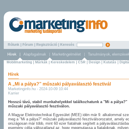
Rólunk
|
Fórum
|
Regisztráció
|
Keresés
Mobilmarketing
|
Márkák
|
Kereskedelem
|
CSR
|
Design
|
Kutatás
|
Digitá
Hírek
A „Mi a pálya?” műszaki pályaválasztó fesztivál
Marketinginfo.hu - 2024-10-09 10:44
Karrier
Hosszú távú, stabil munkahelyekkel találkozhatunk a "Mi a pálya?"
műszaki pályaválasztó fesztiválon.
A Magyar Elektrotechnikai Egyesület (MEE) idén már 9. alkalommal sze
meg a "Mi a pálya?" műszaki pályaválasztó fesztiválsorozatot, amely e
országosan már több, mint 60 ezer fiatalnak segített a pályaválasztásba
esemény célja változatlanul az, hogy megmutassa a fiataloknak, milyen