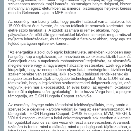
szívesebben mennek majd ismerős, biztonságos helyre dolgozni, hisze
mindannyian egész életünkben az ismerős, biztonságos helyeket keress
mondta Gelencsér Lajos, a MEE elnöke.
Az esemény már bizonyította, hogy pozitív hatással van a fiatalokra: tö
15.000 diákot ér el évente, és sokan találnak itt nemcsak karrierutat, h
életre szóló hivatást is. A szülők számára is remek alkalom, hogy
pályaválasztás előtt álló gyermekeikkel közösen ismerjék meg a műszak
nyújtotta lehetőségeket, és támogassák a fiatalokat abban, hogy egy sta
fejlődő iparágban építsenek karriert.
"Az energetika a zöld jövő egyik kulcsterülete, amelyben különösen nag
hangsúlyt kap a digitalizáció, az innováció és az okoseszközök használ
Gondoljunk csak a napelemek robbanásszerű terjedésére, az okosmérő
megjelenésére vagy a nagyarányú hálózatfejlesztésekre. Ezek egyérte
kirajzolják, hogy az energetikában olyan fiatal tehetségekre, kiválóan ké
szakemberekre van szükség, akik sokoldalú tudással rendelkeznek és
magabiztosan használják a legújabb technológiákat. Mi az E.ON-nál arr
törekszünk, hogy a legkiválóbb szakemberekkel dolgozzunk együtt, ezér
vagyunk jelen már a képzésüktől, 14 éves kortól, az egyetemi oktatáso
keresztül a diploma utáni gyakorlatig" - tette hozzá Varga Ivett, a progra
támogatója, az E.ON Hungária Csoport szóvivője.
Az esemény lényege valós társadalmi felelősségvállalás, mely során a
szervezők a cégekkel karöltve valósítják meg az eseménysorozatot. A k
támogatók - E.ON Hungária Csoport, OPUS Energetika, MVM, MEKH, 
VOLÁN csoport - mellett a helyi önkormányzatok sok esetben a kiemelt
támogatókkal azonos szinten vesznek részt a szervezésben. A városok
számára is fontos mind a diákság, mind a pedagógusok tájékoztatása, 