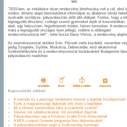
MEE
"2015-ben, az induláskor olyan rendezvény létrehozása volt a cél, ahol i
módon, élmény alapú bemutatókkal informáljuk az általános iskola heted
nyolcadik osztályos, pályaválasztás előtt álló diákjait. Fontos, hogy a le
legnagyobb létszámú, csillogó szemű gyermeket érjük el koncentráltan,
alatt, egy helyszínen, fegyelmezett módon, három turnusban. A rendezv
mára a legnagyobb országos ilyen jellegű, vidékre is ellátogató
rendezvénysorozat lett" - tette hozzá Danyi Vilmos, a rendezvény alapít
Az eseménysorozat október 9-én, Pécsett vette kezdetét, november vé
pedig Szegedre, Győrbe, Miskolcra, Debrecenbe, első alkalommal
Székesfehérvárra és a rendezvénysorozat lezárásaként Budapestre látog
pályaválasztó roadshow.
Kapcsolódó cikkek:
A mérnöki és a pénzügyi területekre keresik a legtöbb frissdiplomást
Ezek a magyarországi diplomák érik most a legtöbbet
Mi a sikeres karrierváltás titka a szakértők szerint?
Sikeres női vállalkozásokat, női vezetőket díjaztak
Pályaválasztási nap a Fővárosi Szabó Ervin Könyvtárnál
A MOL-csoport Growww programja friss diplomásokért
A pályaválasztásban segít a Szakmavilág kamionja