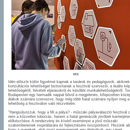
MEE
Idén először külön figyelmet kapnak a tanárok és pedagógusok, akiknek
konzultációs lehetőséget biztosítanak a fesztivál szervezői, a duális ké
lehetőségéről, felvételi eljárásokról és későbbi munkalehetőségekről. T
Budapesten egy harmadik nappal bővül a megjelenés, kifejezetten közé
diákok számára szervezve, hogy még több fiatal számára nyíljon meg a
lehetőség a fesztiválon való részvételre.
"Hangsúlyozzuk, hogy a Mi a pálya? - műszaki pályaválasztó fesztivál c
nem a közvetlen toborzás, hanem a fiatal generációk jövőbeli karrierjén
előkészítése. A rendezvény és kísérő eseményei a jövő műszaki
szakembereinek inspirálására és fejlesztésére összpontosít. Hiszünk a
hogy a gyerekek, akik most megismernek egy életpályát, egy céget,