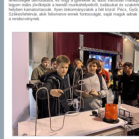
lehetőségek bemutatása, és hogy a gyerekek az adott városban maradj
legyen reális jövőképük a leendő munkahelyeikről, tudásukat és szakér
helyben kamatoztassák. Ilyen önkormányzatok a hét közül: Pécs, Győr,
Székesfehérvár, akik felismerve ennek fontosságát, saját maguk adnak 
a rendezvénynek.