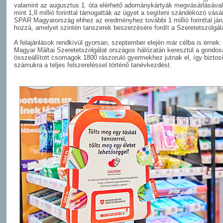
valamint az augusztus 1. óta elérhető adománykártyák megvásárlásával
mint 1,8 millió forinttal támogatták az ügyet a segíteni szándékozó vásár
SPAR Magyarország ehhez az eredményhez további 1 millió forinttal járu
hozzá, amelyet szintén tanszerek beszerzésére fordít a Szeretetszolgál
A felajánlások rendkívül gyorsan, szeptember elején már célba is érnek:
Magyar Máltai Szeretetszolgálat országos hálózatán keresztül a gondos
összeállított csomagok 1800 rászoruló gyermekhez jutnak el, így biztos
számukra a teljes felszereléssel történő tanévkezdést.