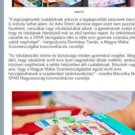
spar.hu
"A legszegényebb családoknak sokszor a legalapvetőbb tanszerek bes
is komoly terhet jelent. Az Adni Öröm! akcióval éppen ezért nem pusztá
füzeteket, ceruzákat vagy iskolatáskákat adunk: a gyerekeknek esélyt k
hogy ne induljanak hátrányból már az első tanítási napon. Az önkéntese
vásárlók és a SPAR támogatása idén is több ezer gyermek számára jele
valódi segítséget" - hangsúlyozta Romhányi Tamás, a Magyar Máltai
Szeretetszolgálat kommunikációs vezetője.
"Az iskolakezdés öröme és biztonsága minden gyermeket megillet. Meg
látni, hogy vásárlóink évről évre ilyen nagylelkűen állnak mellénk, amiko
közösen segíthetünk a nehéz helyzetben élő családoknak. Büszkék va
arra, hogy a Magyar Máltai Szeretetszolgálattal együtt évről évre
hozzájárulhatunk a szeptemberi tanévkezdéshez" - mondta Maczelka Má
SPAR Magyarország kommunikációs vezetője.