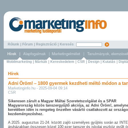
Rólunk
|
Fórum
|
Regisztráció
|
Keresés
Mobilmarketing
|
Márkák
|
Kereskedelem
|
CSR
|
Design
|
Kutatás
|
Digitá
Hírek
Adni Öröm! – 1800 gyermek kezdheti méltó módon a ta
Marketinginfo.hu - 2025-09-04 09:14
CSR
Sikeresen zárult a Magyar Máltai Szeretetszolgálat és a SPAR
Magyarország közös tanszergyűjtő akciója, az Adni Öröm!, amelyn
keretében idén is rengeteg önzetlen vásárló csatlakozott az ország
kezdeményezéshez.
A 2025. augusztus 21-24. között zajló személyes gyűjtés során az I
áruházakban összesen közel 100 ezer tanszer és iskolai eszköz gyűlt ö