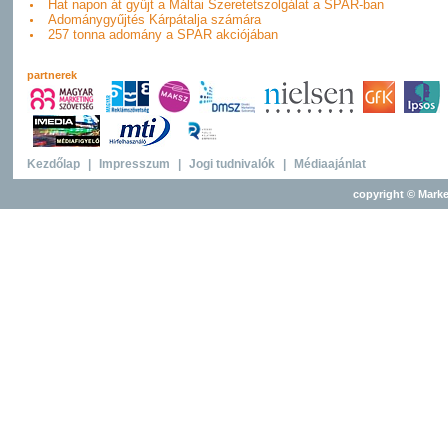
Hat napon át gyűjt a Máltai Szeretetszolgálat a SPAR-ban
Adománygyűjtés Kárpátalja számára
257 tonna adomány a SPAR akciójában
partnerek
Kezdőlap
|
Impresszum
|
Jogi tudnivalók
|
Médiaajánlat
copyright © Marke