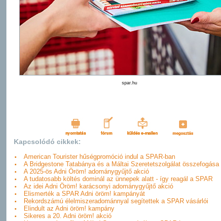
spar.hu
Kapcsolódó cikkek:
American Tourister hűségpromóció indul a SPAR-ban
A Bridgestone Tatabánya és a Máltai Szeretetszolgálat összefogása
A 2025-ös Adni Öröm! adománygyűjtő akció
A tudatosabb költés dominál az ünnepek alatt - így reagál a SPAR
Az idei Adni Öröm! karácsonyi adománygyűjtő akció
Elismerték a SPAR Adni öröm! kampányát
Rekordszámú élelmiszeradománnyal segítettek a SPAR vásárlói
Elindult az Adni öröm! kampány
Sikeres a 20. Adni öröm! akció