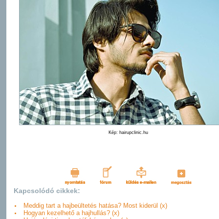
Kép: hairupclinic.hu
Kapcsolódó cikkek:
Meddig tart a hajbeültetés hatása? Most kiderül (x)
Hogyan kezelhető a hajhullás? (x)