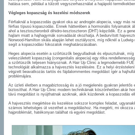
hatása sem, például a túlzott vegyszerhasználat a hajápoló termékekbe
Végleges kopaszság és kezelési módszerek
Férfiaknál a kopaszodás gyakori oka az androgén alopecia, vagy más n
férfias típusú kopaszodás. Ennek hátterében a hormonális folyamatok ál
ahol a tesztoszteronból dihidro-tesztoszteron (DHT) képződik. Ez a gene
hajlam miatt a hajhagymák sorvadását okozhatja. A bedurvított hajveszt
Norwood-Hamilton skála alapján lehet osztályozni, míg nőknél a Ludwig-
segít a kopaszodási fokozatok meghatározásában.
Heges alopecia esetén a szőrtüszők begyulladnak és elpusztulnak, míg
veleszületett kopaszság (congenitalis alopecia) egy ritka rendellenesség
a szőrtüszők teljesen hiányoznak. A Hair Up Clinic a legmodernebb FUE
technológiát alkalmazza a hajvesztés kezelésére. Ez a helyi érzéstelení
végzett beavatkozás tartós és fájdalommentes megoldást ígér a hajhull
problémájára.
Az üzleti életben a magabiztosság és a jó megjelenés gyakran jelentős 
biztosíthat. A Hair Up Clinic modern technikáinak köszönhetően akár ho
távú megoldást is nyújthatnak azoknak, akik küzdenek a kopaszodás el
A hajvesztés megértése és kezelése sokszor komplex feladat, ugyanak
számos lehetséges út vezethet a megoldáshoz. Ha megérti, mi okozza
hajproblémáit, hatékonyan találhat rá egyéni megoldást.