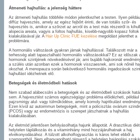
Átmeneti hajhullás: a jelenség háttere
Az átmeneti hajhullás többféle módon jelentkezhet a testen. Ilyen példáu
diffúz hajvesztés, amely az egész fejbőrt érinti, de van totális szőr- és
hajvesztés is, amikor a szőrzet az arcról és a test más részeiről is kihul
alopecia areata, vagyis a foltos hajhullás, kisebb-nagyobb kopasz foltok
kialakulásával jár. A
Hair Up Clinic FUE kezelése
megoldást jelenthet a
problémára.
A hormonális változások gyakran járnak hajhullással. Találkozott már a
terhesség alatt tapasztalható hormonális változásokkal? Ez az időszak 
hormonok szintjének növekedésével jár, ami bujább hajkoronát eredmén
a szülés után azonban ezek a hormonok visszaesnek, ami sok nőnél hajr
okozhat. A menopauza során bekövetkező hormonális ingadozások szin
hajhullást idézhetnek elő.
Betegségek és életmódbeli hatások
Nem szabad alábecsülni a betegségek és az életmódbeli szokások hatá
sem. A hajvesztést számos egészségügyi probléma előidézheti, például
pajzsmirigy alul- vagy túlműködése, amely komoly hajritkulást eredmén
Ezen kívül az autoimmun betegségek, mint a policisztás ovárium szind
(PCOS) vagy az endometriózis is szerepet játszhatnak a hajhullás
kialakulásában.
Az életmód jelentősen befolyásolhatja hajunk állapotát. A drasztikus diét
helytelen táplálkozás és a vitaminhiány mind hozzájárulhatnak a haj
elvékonyodásához. A túlzott alkoholfogyasztás is káros lehet ebből a
szempontból. Nem elhanyagolható tényező a helytelen hajápolási szok