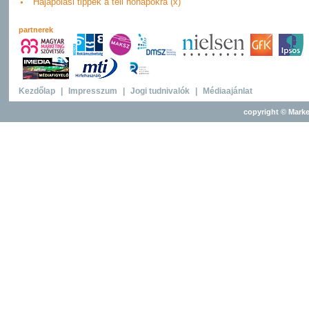
Hajápolási tippek a téli hónapokra (x)
partnerek
Kezdőlap
|
Impresszum
|
Jogi tudnivalók
|
Médiaajánlat
copyright © Marke