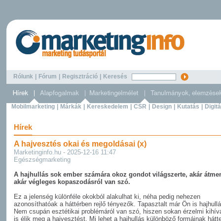
Rólunk
|
Fórum
|
Regisztráció
|
Keresés
Mobilmarketing
|
Márkák
|
Kereskedelem
|
CSR
|
Design
|
Kutatás
|
Digitá
Hírek
A hajvesztés okai és megoldásai (x)
Marketinginfo.hu - 2025-12-16 11:47
Egészségmarketing
A hajhullás sok ember számára okoz gondot világszerte, akár átmen
akár végleges kopaszodásról van szó.
Ez a jelenség különféle okokból alakulhat ki, néha pedig nehezen
azonosíthatóak a háttérben rejlő tényezők. Tapasztalt már Ön is hajhull
Nem csupán esztétikai problémáról van szó, hiszen sokan érzelmi kihív
is élik meg a hajvesztést. Mi lehet a hajhullás különböző formáinak hát