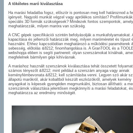
A tökéletes maró kiválasztása
Ha marási feladatba fogsz, először is pontosan meg kell határoznod a fe
igényeit. Nagyoló munkát végzel vagy aprólékos simítást? Profilmunká
speciális 3D formák szükségesek? Mindezek fontos szempontok, amel
meghatározzák, milyen maróra van szükség.
A CNC gépek specifikációi szintén befolyásolják a munkafolyamatokat. 
kapacitása és jellemzői határozzák meg, milyen maróméretet és típust
használni. Ehhez kapcsolódóan meghatározó a működési paraméterek 
sebesség, előtolás &
8212; finomhangolása is. A GranTOOL és a TOOL
webshopja ebben is segíti partnereit: olyan szerszámokat kínálnak, ame
megfelelnek bármilyen gépi kihívásnak.
A maráshoz használt szerszámok kiválasztása tehát összetett folyamat
számos tényezőt &
8212; mint például a szerszám anyaga vagy annak
keményfémbevonata &
8212; kell számításba venni. Legyen szó akár szi
állapotú marókról, akár kobaltból készült eszközökről, amelyek kemény
anyagokat is képesek gyengéden megmunkálni, biztosan állítható: a me
szerszámok választása jelentősen megkönnyíti a marási feladatokat, és
meghatározza az eredmény minőségét.