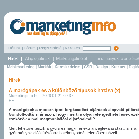
Rólunk
|
Fórum
|
Regisztráció
|
Keresés
Mobilmarketing
|
Márkák
|
Kereskedelem
|
CSR
|
Design
|
Kutatás
|
Digitá
Hírek
A marógépek és a különböző típusok hatása (x)
Marketinginfo.hu - 2026-01-21 09:37
PR
A marógépek a modern ipari forgácsolási eljárások alapvető pillérei
Gondolkodtál már azon, hogy miért is olyan elengedhetetlenek eze
eszközök a mai megmunkálási eljárásoknál?
Mert lehetővé teszik a gyors és nagymértékű anyagleválasztást, ami a
gyártmányok előállításának hatékonyságát jelentősen növeli.