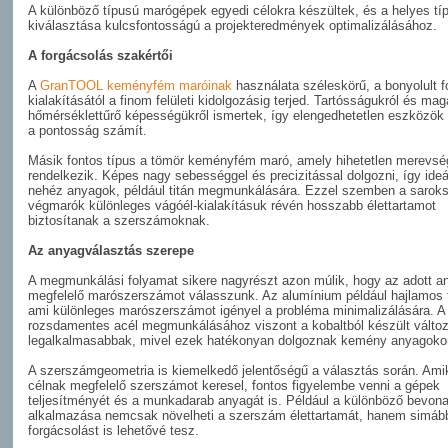
A különböző típusú marógépek egyedi célokra készültek, és a helyes tí
kiválasztása kulcsfontosságú a projekteredmények optimalizálásához.
A forgácsolás szakértői
A
GranTOOL keményfém maróinak
használata széleskörű, a bonyolult 
kialakításától a finom felületi kidolgozásig terjed. Tartósságukról és ma
hőmérséklettűrő képességükről ismertek, így elengedhetetlen eszközök o
a pontosság számít.
Másik fontos típus a tömör keményfém maró, amely hihetetlen merevsé
rendelkezik. Képes nagy sebességgel és precizitással dolgozni, így ideá
nehéz anyagok, például titán megmunkálására. Ezzel szemben a sarok
végmarók különleges vágóél-kialakításuk révén hosszabb élettartamot
biztosítanak a szerszámoknak.
Az anyagválasztás szerepe
A megmunkálási folyamat sikere nagyrészt azon múlik, hogy az adott 
megfelelő marószerszámot válasszunk. Az alumínium például hajlamos 
ami különleges marószerszámot igényel a probléma minimalizálására. A
rozsdamentes acél megmunkálásához viszont a kobaltból készült változ
legalkalmasabbak, mivel ezek hatékonyan dolgoznak kemény anyagokon
A szerszámgeometria is kiemelkedő jelentőségű a választás során. Ami
célnak megfelelő szerszámot keresel, fontos figyelembe venni a gépek
teljesítményét és a munkadarab anyagát is. Például a különböző bevon
alkalmazása nemcsak növelheti a szerszám élettartamát, hanem simáb
forgácsolást is lehetővé tesz.