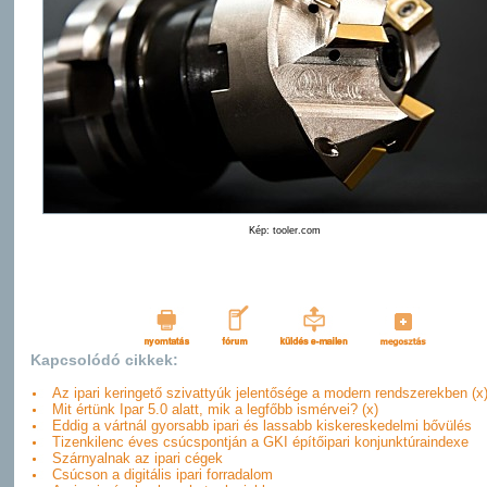
Kép: tooler.com
Kapcsolódó cikkek:
Az ipari keringető szivattyúk jelentősége a modern rendszerekben (x
Mit értünk Ipar 5.0 alatt, mik a legfőbb ismérvei? (x)
Eddig a vártnál gyorsabb ipari és lassabb kiskereskedelmi bővülés
Tizenkilenc éves csúcspontján a GKI építőipari konjunktúraindexe
Szárnyalnak az ipari cégek
Csúcson a digitális ipari forradalom