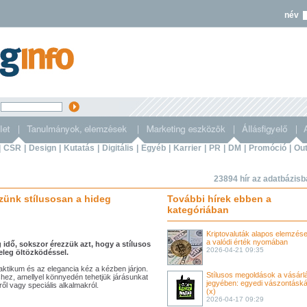
név
s
|
CSR
|
Design
|
Kutatás
|
Digitális
|
Egyéb
|
Karrier
|
PR
|
DM
|
Promóció
|
Out
23894 hír az adatbázis
zzünk stílusosan a hideg
További hírek ebben a
kategóriában
Kriptovaluták alapos elemzése
a valódi érték nyomában
 idő, sokszor érezzük azt, hogy a stílusos
2026-04-21 09:35
leg öltözködéssel.
aktikum és az elegancia kéz a kézben járjon.
Stílusos megoldások a vásárl
éshez, amellyel könnyedén tehetjük járásunkat
jegyében: egyedi vászontásk
l vagy speciális alkalmakról.
(x)
2026-04-17 09:29