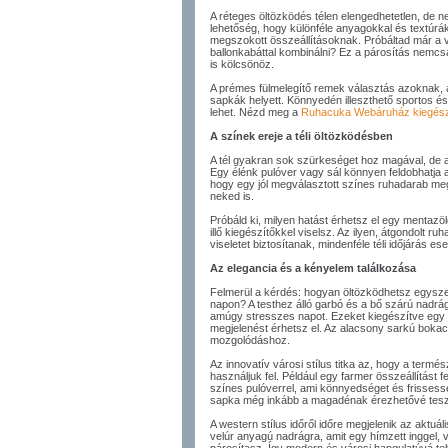
A réteges öltözködés télen elengedhetetlen, de 
lehetőség, hogy különféle anyagokkal és textúrákk
megszokott összeállításoknak. Próbáltad már a 
ballonkabáttal kombinálni? Ez a párosítás nemc
is kölcsönöz.
A prémes fülmelegítő remek választás azoknak,
sapkák helyett. Könnyedén illeszthető sportos és
lehet. Nézd meg a
Ruhacuka Webáruház kiegészí
A színek ereje a téli öltözködésben
A tél gyakran sok szürkeséget hoz magával, de a 
Egy élénk pulóver vagy sál könnyen feldobhatja 
hogy egy jól megválasztott színes ruhadarab meg
neked is.
Próbáld ki, milyen hatást érhetsz el egy mentazöl
illő kiegészítőkkel viselsz. Az ilyen, átgondolt 
viseletet biztosítanak, mindenféle téli időjárás ese
Az elegancia és a kényelem találkozása
Felmerül a kérdés: hogyan öltözködhetsz egysze
napon? A testhez álló garbó és a bő szárú nadrá
amúgy stresszes napot. Ezeket kiegészítve egy 
megjelenést érhetsz el. Az alacsony sarkú bokacs
mozgolódáshoz.
Az innovatív városi stílus titka az, hogy a termé
használjuk fel. Például egy farmer összeállítást
színes pulóverrel, ami könnyedséget és frisses
sapka még inkább a magadénak érezhetővé teszi 
A western stílus időről időre megjelenik az aktuáli
velúr anyagú nadrágra, amit egy hímzett inggel,