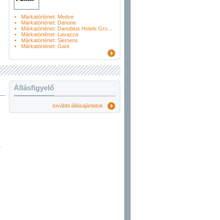
Márkatörténet: Medve
Márkatörténet: Danone
Márkatörténet: Danubius Hotels Gro...
Márkatörténet: Lavazza
Márkatörténet: Siemens
Márkatörténet: Gant
Állásfigyelő
további állásajánlatok