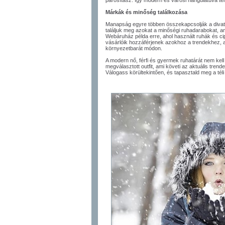
párosítasz. Így modern és városi hangulatúvá te
Márkák és minőség találkozása
Manapság egyre többen összekapcsolják a divato
találjuk meg azokat a minőségi ruhadarabokat, 
Webáruház példa erre, ahol használt ruhák és cip
vásárlóik hozzáférjenek azokhoz a trendekhez, am
környezetbarát módon.
A modern nő, férfi és gyermek ruhatárát nem kell 
megválasztott outfit, ami követi az aktuális tren
Válogass körültekintően, és tapasztald meg a téli 