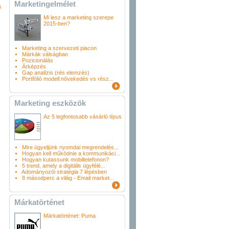
Marketingelmélet
n
Mi lesz a marketing szerepe
2015-ben?
Marketing a szervezeti piacon
Márkák válságban
Pozicionálás
Árképzés
Gap analízis (rés elemzés)
Portfólió modell:növekedés vs rész...
Marketing eszközök
Az 5 legfontosabb vásárló típus
Mire ügyeljünk nyomdai megrendelés...
Hogyan kell működnie a kommunikáci...
Hogyan kutassunk mobiltelefonon?
5 trend, amely a digitális ügyfélé...
Adományozói stratégia 7 lépésben
8 másodperc a világ - Email market...
Márkatörténet
Márkatörténet: Puma