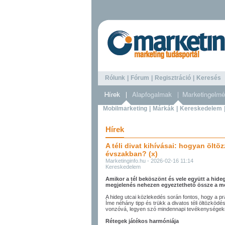
Rólunk
|
Fórum
|
Regisztráció
|
Keresé
Mobilmarketing
|
Márkák
|
Kereskedelem
Hírek
A téli divat kihívásai: hogyan öltö
évszakban? (x)
Marketinginfo.hu - 2026-02-16 11:14
Kereskedelem
Amikor a tél beköszönt és vele együtt a hideg
megjelenés nehezen egyeztethető össze a me
A hideg utcai közlekedés során fontos, hogy a pr
Íme néhány tipp és trükk a divatos téli öltözköd
vonzóvá, legyen szó mindennapi tevékenységekrő
Rétegek játékos harmóniája