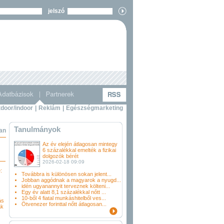
jelszó
door/indoor
|
Reklám
|
Egészségmarketing
Tanulmányok
ban
Az év elején átlagosan mintegy
6 százalékkal emelték a fizikai
dolgozók bérét
2026-02-18 09:09
:
Továbbra is különösen sokan jelent...
Jobban aggódnak a magyarok a nyugd...
idén ugyanannyit terveznek költeni...
Egy év alatt 8,1 százalékkal nőtt ...
10-ből 4 fiatal munkáshitelből ves...
ás
Ötvenezer forinttal nőtt átlagosan...
ák