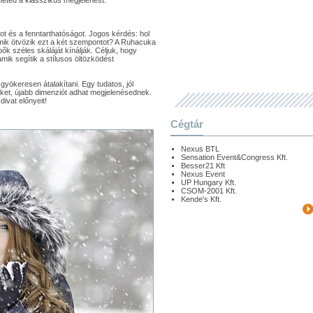
heted a klasszikus megjelenést.
t és a fenntarthatóságot. Jogos kérdés: hol
amik ötvözik ezt a két szempontot? A Ruhacuka
ők széles skáláját kínálják. Céljuk, hogy
ik segítik a stílusos öltözködést
gyökeresen átalakítani. Egy tudatos, jól
deket, újabb dimenziót adhat megjelenésednek.
divat előnyeit!
Cégtár
Nexus BTL
Sensation Event&Congress Kft.
Besser21 Kft
Nexus Event
UP Hungary Kft.
CSOM-2001 Kft.
Kende's Kft.