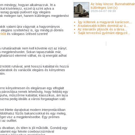
Az Islay kincse: Bunnahabhai
nem mindegy, hogyan alkalmazzuk. Itt a
különleges ízei (x)
al kísérletezz, ezzel új színt adva a
2026-04-07 09:30
vastag gyapjú pulóvert egy elegáns
sak melegen tart, hanem különleges megjelenést
Így költenek a magyarok karácson...
A tudatosabb költés dominál az ü...
 akik valami újra vágynak a hagyományos
Az interaktív plüssök és a társa...
 elegáns szettekhez is, így mindig jó döntés
Saját tervezésű gyémánt eljegyzé...
tőit
és válogass ízlésed szerint!
ruhatáradnak nem kell követnie ezt az irányt.
a megjelenésedet. Sokan tapasztalták már,
határozó elemmé válhat, és új energiát adhat
d kötött ruhával, amit hosszú kabáttal és hozzá
ruhadarabok és variációk elegáns és kényelmes
tén.
rre kényelmesen és elegánsan egy elfoglalt
g párosítása remek lehetőség, hogy feldobj egy
puha, műszőrme kabáttal, klasszikus, ám laza
izma pedig ideális a városi forgatagban való
szet ihlette darabokat modern interpretációban
 feldobhatsz fűzős bakancsokkal és egy meleg,
séget visz a megjelenésedbe. Egy prémes
az outfitet.
s divatban, és télen is jól működik. Gondolj egy
 valamint egy fekete cowboycsizmával