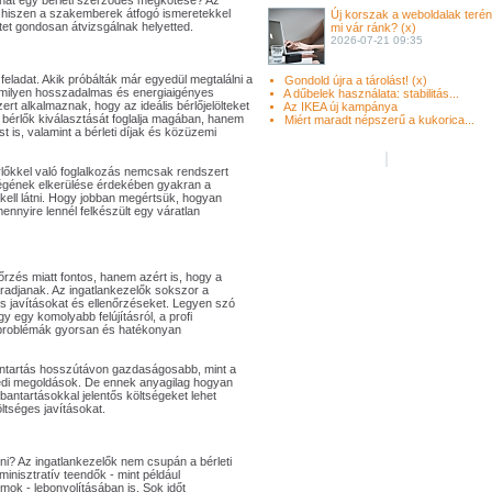
árhat egy bérleti szerződés megkötése? Az
ól, hiszen a szakemberek átfogó ismeretekkel
Új korszak a weboldalak terén
tet gondosan átvizsgálnak helyetted.
mi vár ránk? (x)
2026-07-21 09:35
feladat. Akik próbálták már egyedül megtalálni a
Gondold újra a tárolást! (x)
z milyen hosszadalmas és energiaigényes
A dűbelek használata: stabilitás...
rt alkalmaznak, hogy az ideális bérlőjelölteket
Az IKEA új kampánya
 bérlők kiválasztását foglalja magában, hanem
Miért maradt népszerű a kukorica...
 is, valamint a bérleti díjak és közüzemi
rlőkkel való foglalkozás nemcsak rendszert
nségének elkerülése érdekében gyakran a
ell látni. Hogy jobban megértsük, hogyan
nnyire lennél felkészült egy váratlan
zés miatt fontos, hanem azért is, hogy a
radjanak. Az ingatlankezelők sokszor a
 javításokat és ellenőrzéseket. Legyen szó
y egy komolyabb felújításról, a profi
 problémák gyorsan és hatékonyan
antartás hosszútávon gazdaságosabb, mint a
edi megoldások. De ennek anyagilag hogyan
bantartásokkal jelentős költségeket lehet
ltséges javításokat.
dni? Az ingatlankezelők nem csupán a bérleti
inisztratív teendők - mint például
ok - lebonyolításában is. Sok időt