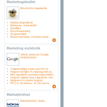
Marketingelmélet
:
Beszerzési magatartás
Eladási tárgyalások
Márkázás, márkaérték
Árpolitika
Keresőmarketing
Szegmentálás
Brand marketing: 10 fontos trend, ...
Marketing eszközök
Videós tanácsok Google
hirdetésekhez
4 alapstratégia a piaci pozíció vé...
Hogyan kerüljük el a legnagyobb po...
Mire ügyeljünk nyomdai megrendelés...
Hogyan ragadd meg a figyelmet, ava...
Megnyerni a vándor kegyeit
PR 2.0: mit tehetsz, és mit nem te...
Márkatörténet
Márkatörténet: Nokia