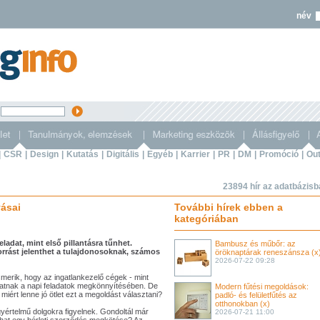
név
s
|
CSR
|
Design
|
Kutatás
|
Digitális
|
Egyéb
|
Karrier
|
PR
|
DM
|
Promóció
|
Out
23894 hír az adatbázis
vásai
További hírek ebben a
kategóriában
ladat, mint első pillantásra tűnhet.
Bambusz és műbőr: az
forrást jelenthet a tulajdonosoknak, számos
öröknaptárak reneszánsza (x
2026-07-22 09:28
smerik, hogy az ingatlankezelő cégek - mint
hatnak a napi feladatok megkönnyítésében. De
Modern fűtési megoldások:
miért lenne jó ötlet ezt a megoldást választani?
padló- és felületfűtés az
otthonokban (x)
értelmű dolgokra figyelnek. Gondoltál már
2026-07-21 11:00