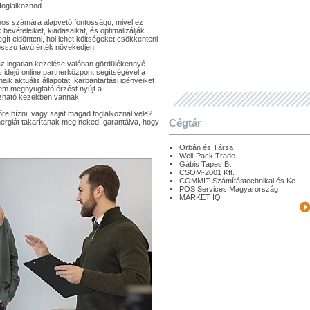
foglalkoznod.
nos számára alapvető fontosságú, mivel ez
 bevételeiket, kiadásaikat, és optimalizálják
ít eldönteni, hol lehet költségeket csökkenteni
hosszú távú érték növekedjen.
az ingatlan kezelése valóban gördülékennyé
s idejű online partnerközpont segítségével a
ik aktuális állapotát, karbantartási igényeiket
lem megnyugtató érzést nyújt a
ízható kezekben vannak.
őre bízni, vagy saját magad foglalkoznál vele?
Cégtár
nergiát takarítanak meg neked, garantálva, hogy
Orbán és Társa
Well-Pack Trade
Gábis Tapes Bt.
CSOM-2001 Kft.
COMMIT Számítástechnikai és Ke...
POS Services Magyarország
MARKET IQ