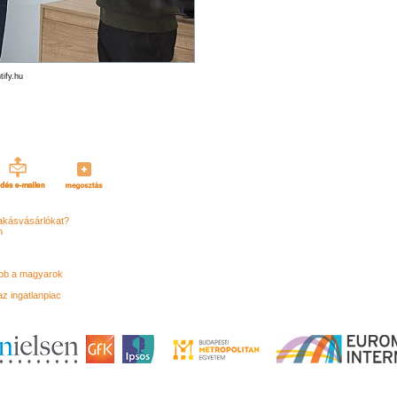
tify.hu
lakásvásárlókat?
n
ább a magyarok
z ingatlanpiac