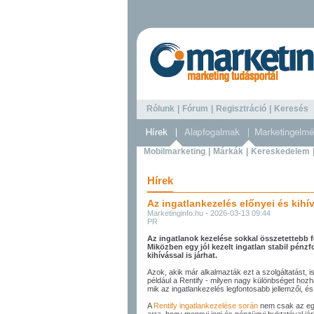
Rólunk
|
Fórum
|
Regisztráció
|
Keresé
Mobilmarketing
|
Márkák
|
Kereskedelem
Hírek
Az ingatlankezelés előnyei és kihí
Marketinginfo.hu - 2026-03-13 09:44
PR
Az ingatlanok kezelése sokkal összetettebb fe
Miközben egy jól kezelt ingatlan stabil pénz
kihívással is járhat.
Azok, akik már alkalmazták ezt a szolgáltatást, i
például a Rentify - milyen nagy különbséget hoz
mik az ingatlankezelés legfontosabb jellemzői, és 
A
Rentify ingatlankezelése során
nem csak az egy