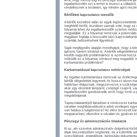
arra, hogy mennyi jogi és pénzügyi buktatóval j
ingatlankezelés ezt a terhet is leveszi a válladr
rendelkeznek a területen, így minden apró részle
Bérlőkkel kapcsolatos teendők
A bérlők kezelése talán az egyik legösszetettebb 
megfelelő bérlőt, tisztában vannak vele, hogy e
folyamat lehet. Az ingatlankezelők számos módsze
megtalálják. Ez a folyamat nemcsak a potenciális
magában foglalja a hosszabb távú kapcsolattartást
számlák befizetésének figyelését.
Saját megfigyelés alapján mondhatjuk, hogy a bé
igényel, hanem türelmet is. A bérlők elégedetle
kisebb-nagyobb problémákhoz is azonnal hozzá k
működik ez a folyamat, kérdezd meg magadtól: me
karbantartási problémára?
Karbantartással kapcsolatos nehézségek
Az ingatlan karbantartása nemcsak az értékmegőr
bérlők elégedettek legyenek és hosszú távon ma
háttérben dolgoznak, megszervezve a szükséges
akár egy elromlott lámpáról, csöpögő csapról, vag
ingatlankezelés gondoskodik arról, hogy ezek a
megoldódjanak.
Tapasztalatainkból fakadóan a rendszeres karb
váratlan meghibásodásokra adott esetleges egy
van hatása a tulajdonosra? Az előre tervezett kar
megtakarítani, elkerülve a váratlan és gyakran kö
Pénzügyi és adminisztrációs feladatok
Ki az, aki szeretne adminisztratív dolgokkal törő
díjak beszedésében segítenek, de a különféle adm
szerződések, engedélyek, biztosítási dokumentum