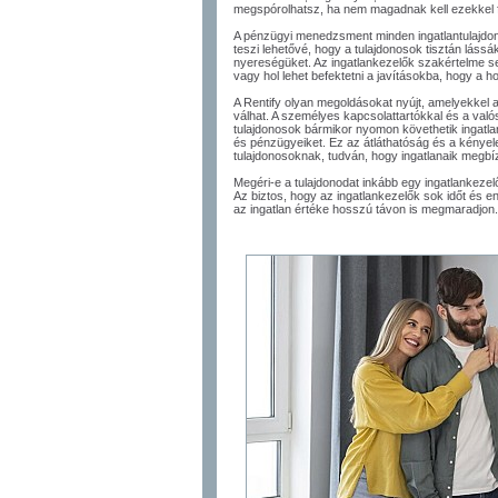
megspórolhatsz, ha nem magadnak kell ezekkel 
A pénzügyi menedzsment minden ingatlantulajdo
teszi lehetővé, hogy a tulajdonosok tisztán lássák
nyereségüket. Az ingatlankezelők szakértelme seg
vagy hol lehet befektetni a javításokba, hogy a 
A Rentify olyan megoldásokat nyújt, amelyekkel 
válhat. A személyes kapcsolattartókkal és a való
tulajdonosok bármikor nyomon követhetik ingatlana
és pénzügyeiket. Ez az átláthatóság és a kénye
tulajdonosoknak, tudván, hogy ingatlanaik megb
Megéri-e a tulajdonodat inkább egy ingatlankezel
Az biztos, hogy az ingatlankezelők sok időt és e
az ingatlan értéke hosszú távon is megmaradjon.