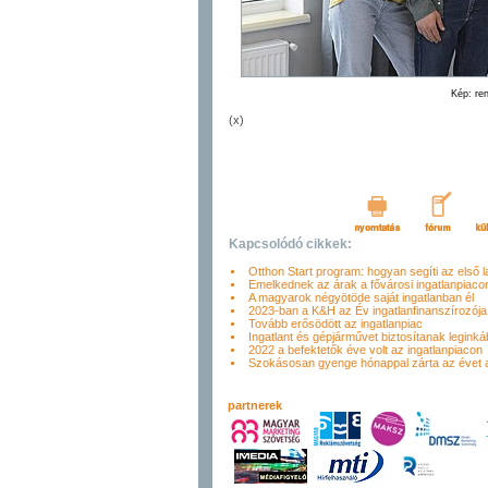
Kép: ren
(x)
Kapcsolódó cikkek:
Otthon Start program: hogyan segíti az első 
Emelkednek az árak a fővárosi ingatlanpiaco
A magyarok négyötöde saját ingatlanban él
2023-ban a K&H az Év ingatlanfinanszírozója
Tovább erősödött az ingatlanpiac
Ingatlant és gépjárművet biztosítanak legink
2022 a befektetők éve volt az ingatlanpiacon
Szokásosan gyenge hónappal zárta az évet a
partnerek