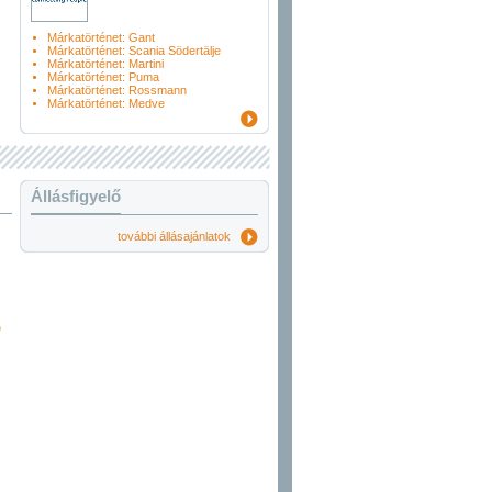
Márkatörténet: Gant
Márkatörténet: Scania Södertälje
Márkatörténet: Martini
Márkatörténet: Puma
Márkatörténet: Rossmann
Márkatörténet: Medve
Állásfigyelő
további állásajánlatok