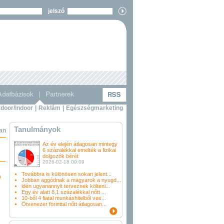
jelszó
door/indoor
|
Reklám
|
Egészségmarketing
Tanulmányok
ban
Az év elején átlagosan mintegy
6 százalékkal emelték a fizikai
dolgozók bérét
2026-02-18 09:09
Továbbra is különösen sokan jelent...
)
Jobban aggódnak a magyarok a nyugd...
idén ugyanannyit terveznek költeni...
Egy év alatt 8,1 százalékkal nőtt ...
10-ből 4 fiatal munkáshitelből ves...
Ötvenezer forinttal nőtt átlagosan...