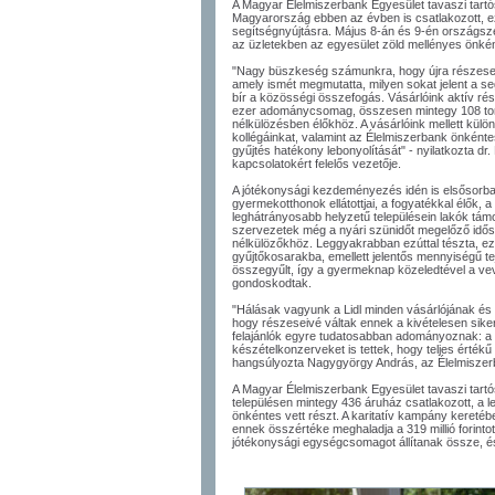
A Magyar Élelmiszerbank Egyesület tavaszi tartós
Magyarország ebben az évben is csatlakozott, ez
segítségnyújtásra. Május 8-án és 9-én országszer
az üzletekben az egyesület zöld mellényes önké
"Nagy büszkeség számunkra, hogy újra részesei
amely ismét megmutatta, milyen sokat jelent a se
bír a közösségi összefogás. Vásárlóink aktív ré
ezer adománycsomag, összesen mintegy 108 tonn
nélkülözésben élőkhöz. A vásárlóink mellett külö
kollégáinkat, valamint az Élelmiszerbank önkénte
gyűjtés hatékony lebonyolítását" - nyilatkozta dr.
kapcsolatokért felelős vezetője.
A jótékonysági kezdeményezés idén is elsősorb
gyermekotthonok ellátottjai, a fogyatékkal élők, a
leghátrányosabb helyzetű településein lakók tám
szervezetek még a nyári szünidőt megelőző idős
nélkülözőkhöz. Leggyakrabban ezúttal tészta, ezt 
gyűjtőkosarakba, emellett jelentős mennyiségű tej
összegyűlt, így a gyermeknap közeledtével a vev
gondoskodtak.
"Hálásak vagyunk a Lidl minden vásárlójának és
hogy részeseivé váltak ennek a kivételesen sik
felajánlók egyre tudatosabban adományoznak: a 
készételkonzerveket is tettek, hogy teljes értékű
hangsúlyozta Nagygyörgy András, az Élelmiszerba
A Magyar Élelmiszerbank Egyesület tavaszi tart
településen mintegy 436 áruház csatlakozott, a 
önkéntes vett részt. A karitatív kampány keret
ennek összértéke meghaladja a 319 millió forinto
jótékonysági egységcsomagot állítanak össze, és