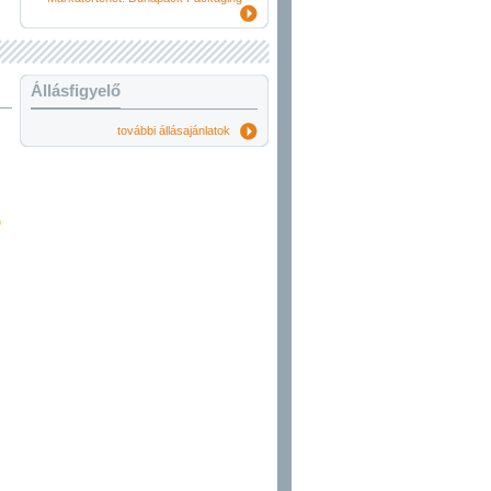
Állásfigyelő
további állásajánlatok