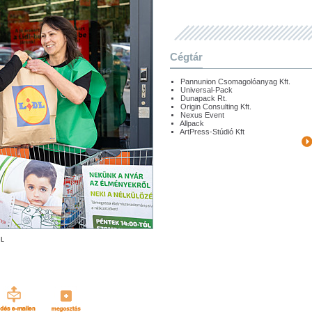
Cégtár
Pannunion Csomagolóanyag Kft.
Universal-Pack
Dunapack Rt.
Origin Consulting Kft.
Nexus Event
Allpack
ArtPress-Stúdió Kft
DL