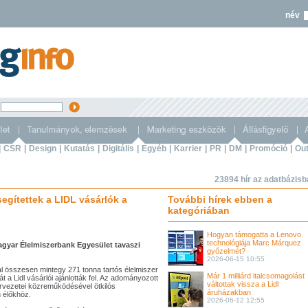
név
s
|
CSR
|
Design
|
Kutatás
|
Digitális
|
Egyéb
|
Karrier
|
PR
|
DM
|
Promóció
|
Out
23894 hír az adatbázis
egítettek a LIDL vásárlók a
További hírek ebben a
kategóriában
Hogyan támogatta a Lenovo
technológiája Marc Márquez
agyar Élelmiszerbank Egyesület tavaszi
győzelmét?
2026-06-15 10:55
 összesen mintegy 271 tonna tartós élelmiszer
Már 1 milliárd italcsomagolást
a Lidl vásárlói ajánlották fel. Az adományozott
váltottak vissza a Lidl
ervezetei közreműködésével ötkilós
áruházakban
 élőkhöz.
2026-06-12 12:55