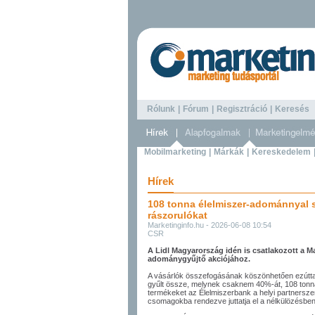
Rólunk
|
Fórum
|
Regisztráció
|
Keresé
Mobilmarketing
|
Márkák
|
Kereskedelem
Hírek
108 tonna élelmiszer-adománnyal s
rászorulókat
Marketinginfo.hu - 2026-06-08 10:54
CSR
A Lidl Magyarország idén is csatlakozott a M
adománygyűjtő akciójához.
A vásárlók összefogásának köszönhetően ezúttal
gyűlt össze, melynek csaknem 40%-át, 108 tonnát 
termékeket az Élelmiszerbank a helyi partnersz
csomagokba rendezve juttatja el a nélkülözésben