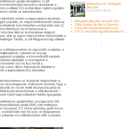
élelmiszer-gyűjtő akciójához a Lidl
Elkészült a 40. befogadó
zel lehetőséget biztosítva vásárlóinak a
játszótér
te a vállalat 131 áruházában zajlott a gyűjtés:
2026-04-01 09:44
ntesei várták az adományokat.
 lehettünk ennek a nagyszabású akciónak,
Befogadó játszótér arca lett Süs...
gítő szándék, és milyen értékteremtő hatással
Több tízezer fát ültet a Szerenc...
szvételének köszönhetően ezúttal több mint 21
5 éve áll a hazai parasport szol...
a élelmiszer jut el hamarosan a
UTCC-vel kötött együttműködési m...
n köszönet illeti az áruházakban dolgozó
seit, akik az egyes helyszíneken biztosították a
 Kaibinger Tamás, a Lidl Magyarország vállalati
an a többgyermekes és egyszülős családok, a
 hajléktalanok, valamint az ország
ogatását szolgálta, a közreműködő karitatív
zakban eljuttatják a csomagokat a
követően rizs és liszt került a
 és cukor, illetve édesség és bébiétel is
ők a legkisebbekről is kiemelten
 természetesen az áruházak dolgozóinak is,
eres összefogásnak. Különösen örömteli, hogy a
tészták és rizsek mellé tésztaszószokat és
 főétkezést biztosítsanak a nélkülözőknek." -
nk külső kapcsolatokért felelős igazgatója.
ósélelmiszer-gyűjtéséhez országszerte 240
lebonyolításban pedig 5500 zöld mellényes
ében összesen 271 tonna adomány gyűlt össze,
t, ezekből több mint 54 ezer, öt kilogrammos
 juttatnak el a nélkülözésben élők számára.