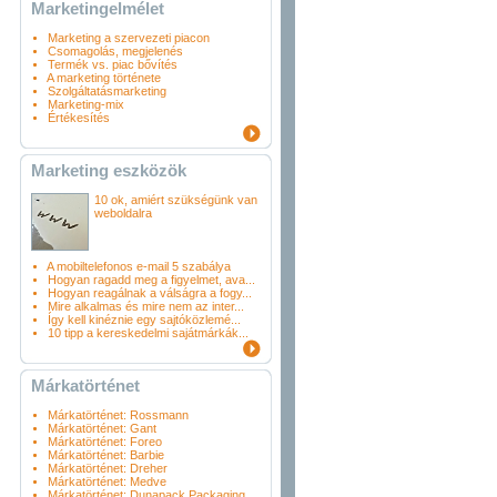
Marketingelmélet
Marketing a szervezeti piacon
Csomagolás, megjelenés
Termék vs. piac bővítés
A marketing története
Szolgáltatásmarketing
Marketing-mix
Értékesítés
Marketing eszközök
10 ok, amiért szükségünk van
weboldalra
A mobiltelefonos e-mail 5 szabálya
Hogyan ragadd meg a figyelmet, ava...
Hogyan reagálnak a válságra a fogy...
Mire alkalmas és mire nem az inter...
Így kell kinéznie egy sajtóközlemé...
10 tipp a kereskedelmi sajátmárkák...
Márkatörténet
Márkatörténet: Rossmann
Márkatörténet: Gant
Márkatörténet: Foreo
Márkatörténet: Barbie
Márkatörténet: Dreher
Márkatörténet: Medve
Márkatörténet: Dunapack Packaging