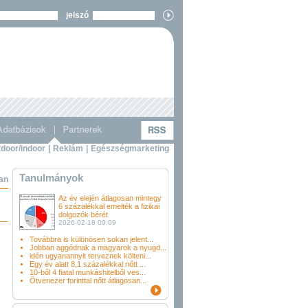
jelszó
door/indoor
|
Reklám
|
Egészségmarketing
Tanulmányok
ban
Az év elején átlagosan mintegy
6 százalékkal emelték a fizikai
dolgozók bérét
2026-02-18 09:09
Továbbra is különösen sokan jelent...
Jobban aggódnak a magyarok a nyugd...
idén ugyanannyit terveznek költeni...
Egy év alatt 8,1 százalékkal nőtt ...
10-ből 4 fiatal munkáshitelből ves...
Ötvenezer forinttal nőtt átlagosan...