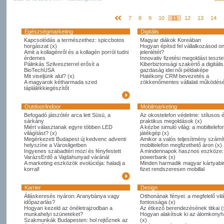
7
8
9
10
11
12
13
14
Egészségmarketing
Digitális
Kapcsolódás a természethez: spiccbotos
Magyar diákok Koreában
horgászat (x)
Hogyan építsd fel vállalkozásod on
Amit a kollagénről és a kollagén porról tudni
jelenlétét?
érdemes
Innovativ fizetési megoldást tesztel
Pálinkás Szilveszterrel erősít a
Kiberbiztonsági szakértő a digitális
BioTechUSA
gazdaság idei női példaképe
Mit viseljünk alul? (x)
Hatékony CRM bevezetés a
A magyarok kétharmada szed
zökkenőmentes vállalati működésé
táplálékkiegészítőt
Outdoor/indoor
Mobilmarketing
Befogadó játszótér arca lett Süsü, a
Az okostelefon védelme: stílusos 
sárkány
praktikus megoldások (x)
Miért választanak egyre többen LED
A kézbe simuló világ: a mobiltelefo
világítást? (x)
játékgép (x)
Megérkezett Budapest új kedvenc adventi
Amikor a valós teljesítmény számít
helyszíne a Városligetben
mobiltelefon megfizethető áron (x)
Ingyenes szabadtéri mozi és fényfestett
A mindennapok hasznos eszköze:
VarázsErdő a Vajdahunyad váránál
powerbank (x)
A marketing eszközök evolúciója: haladj a
Minden harmadik magyar kártyabi
korral!
fizet rendszeresen mobillal
Karrier
Design
Álláskeresés nyáron: Aranybánya vagy
Otthonának fényei: a megfelelő vil
időpazarlás?
fontossága (x)
Hogyan kezeld az önéletrajzodban a
Az étkező berendezésének titkai (
munkahelyi szüneteket?
Hogyan alakítsuk ki az álomkony
Szakmunkák Budapesten: hol rejtőznek az
(x)