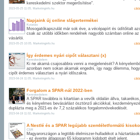
kereskedelmi szektor megerősítése".
cik
2023-05-25 11:05, Marketinginfo.hu
Napjaink új online slágertermékei
Kutatás
Mosogatókapszulát már sok éve, a vécépapírt és üdítőitalt a
csak az utóbbi időkben rendelnek nagyobb számban online a
vásárlói.
cik
2023-05-25 10:05, Marketinginfo.hu
Így érdemes nyári cipőt választani (x)
Kereskedelem
Ki ne akarná csajosabbra venni a megjelenését? A kényelembő
azonban nem sokan akarnak engedni, így nagy dilemma, hogy
cipőt érdemes választani a nyári időszakra.
cik
2023-04-24 11:05, Marketinginfo.hu
Forgalom a SPAR-nál 2022-ben
Kereskedelem
A SPAR továbbra is kitartóan a vevők oldalán állva, takarékos
és kényelmes bevásárlást ösztönző akciókkal, kezdeményez
duplázta meg a 2021-es év 7,2 százalékos forgalomnövekedését.
cik
2023-04-19 11:02, Marketinginfo.hu
A Nestlé és a SPAR legújabb szemléletformáló kisok
CSR
Magyarországon a legtöbb élelmiszer-hulladékot a háztartások
- ez évente átlagosan 65 kilogramm kidobott ételt jelent.