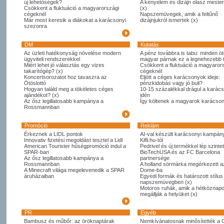
új lehetőségek?
A kényelem és dizájn olasz meste
Csökkent a fluktuáció a magyarországi
(x)
cégeknél
Napszemüvegek, amik a feltűnő
Már most keresik a diákokat a karácsonyi
dizájnjukról ismertek (x)
szezonra
DM
Kutatás
Az üzleti hatékonyság növelése modern
A pénz továbbra is tabu: minden öt
ügyviteli rendszerekkel
magyar párnak ez a legnehezebb
Miért lehet jó választás egy vizes
Csökkent a fluktuáció a magyaror
takarítógép? (x)
cégeknél
Koncertsorozatot hoz tavaszra az
Eljött a céges karácsonyok ideje:
Ötöslottó
pénzkidobás vagy jó buli?
Hogyan találd meg a tökéletes céges
10-15 százalékkal drágul a karác
ajándékot? (x)
idén
Az ősz legillatosabb kampánya a
Így költenek a magyarok karácso
Rossmannban
Promóció
Reklám
Érkeznek a LIDL pontok
AI-val készült karácsonyi kampány
Innovativ fizetési megoldást tesztel a Lidl
Kifli.hu-tól
American Tourister hűségpromóció indul a
Pedrivel és új termékkel lép szintet
SPAR-ban
BioTechUSA és az FC Barcelona
Az ősz legillatosabb kampánya a
partnersége
Rossmannban
A holland sörmárka megérkezett 
A Minecraft világa megelevenedik a SPAR
Dome-ba
áruházaiban
Egyedi formák és határozott stílus
napszemüvegben (x)
Motoros ruhák, amik a hétköznapo
megállják a helyüket (x)
PR
Egyéb
Bambusz és műbőr: az öröknaptárak
Nemkívánatosnak minősítették a 