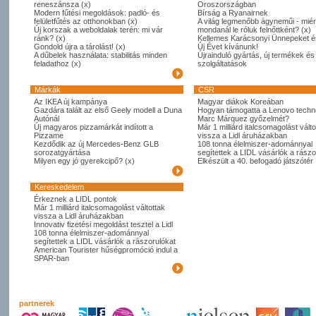
reneszánsza (x)
Oroszországban
Modern fűtési megoldások: padló- és
Bírság a Ryanairnek
felületfűtés az otthonokban (x)
A világ legmenőbb ágyneműi - miér
Új korszak a weboldalak terén: mi vár
mondanál le róluk felnőttként? (x)
ránk? (x)
Kellemes Karácsonyi Ünnepeket é
Gondold újra a tárolást! (x)
Új Évet kívánunk!
A dűbelek használata: stabilitás minden
Újrainduló gyártás, új termékek és
feladathoz (x)
szolgáltatások
Márkák
CSR
Az IKEA új kampánya
Magyar diákok Koreában
Gazdára talált az első Geely modell a Duna
Hogyan támogatta a Lenovo techno
Autónál
Marc Márquez győzelmét?
Új magyaros pizzamárkát indított a
Már 1 milliárd italcsomagolást válto
Pizzame
vissza a Lidl áruházakban
Kezdődik az új Mercedes-Benz GLB
108 tonna élelmiszer-adománnyal
sorozatgyártása
segítettek a LIDL vásárlók a rászo
Milyen egy jó gyerekcipő? (x)
Elkészült a 40. befogadó játszótér
Kereskedelem
Érkeznek a LIDL pontok
Már 1 milliárd italcsomagolást váltottak
vissza a Lidl áruházakban
Innovativ fizetési megoldást tesztel a Lidl
108 tonna élelmiszer-adománnyal
segítettek a LIDL vásárlók a rászorulókat
American Tourister hűségpromóció indul a
SPAR-ban
partnerek