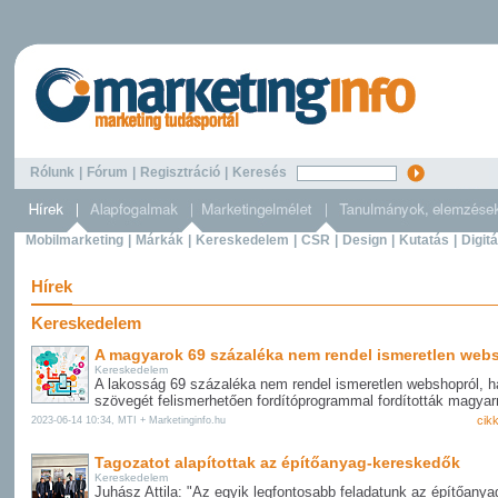
Rólunk
|
Fórum
|
Regisztráció
|
Keresés
Mobilmarketing
|
Márkák
|
Kereskedelem
|
CSR
|
Design
|
Kutatás
|
Digitá
Hírek
Kereskedelem
A magyarok 69 százaléka nem rendel ismeretlen web
Kereskedelem
A lakosság 69 százaléka nem rendel ismeretlen webshopról, 
szövegét felismerhetően fordítóprogrammal fordították magyar
cik
2023-06-14 10:34, MTI + Marketinginfo.hu
Tagozatot alapítottak az építőanyag-kereskedők
Kereskedelem
Juhász Attila: "Az egyik legfontosabb feladatunk az építőanya