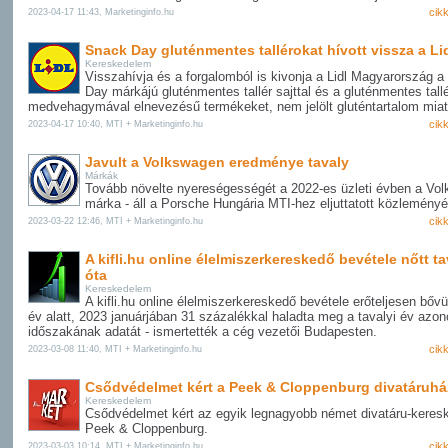
cik
2023-04-17 11:43, Marketinginfo.hu
Snack Day gluténmentes tallérokat hívott vissza a Li
Kereskedelem
Visszahívja és a forgalomból is kivonja a Lidl Magyarország 
Day márkájú gluténmentes tallér sajttal és a gluténmentes tall
medvehagymával elnevezésű termékeket, nem jelölt gluténtartalom miat
cik
2023-04-17 10:40, MTI + Marketinginfo.hu
Javult a Volkswagen eredménye tavaly
Márkák
Tovább növelte nyereségességét a 2022-es üzleti évben a Vo
márka - áll a Porsche Hungária MTI-hez eljuttatott közlemény
cik
2023-03-22 12:46, MTI + Marketinginfo.hu
A kifli.hu online élelmiszerkereskedő bevétele nőtt ta
óta
Kereskedelem
A kifli.hu online élelmiszerkereskedő bevétele erőteljesen bővü
év alatt, 2023 januárjában 31 százalékkal haladta meg a tavalyi év azo
időszakának adatát - ismertették a cég vezetői Budapesten.
cik
2023-03-08 11:40, MTI + Marketinginfo.hu
Csődvédelmet kért a Peek & Cloppenburg divatáruhá
Kereskedelem
Csődvédelmet kért az egyik legnagyobb német divatáru-keres
Peek & Cloppenburg.
cik
2023-03-03 10:14, MTI + Marketinginfo.hu