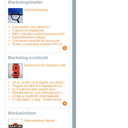
Marketingelmélet
Keresőmarketing
Gap analízis (rés elemzés)
Fogyasztói magatartás
Miért működik a műsorszponzoráció?
Kapacitáskihasználtság
Szervezeti vásárlók és beszerzés
Mi lesz a marketing szerepe 2015-b...
Marketing eszközök
Szponzorációs tízparancsolat
10 ok, amiért szükségünk van webol...
Hogyan kerüljük el a legnagyobb po...
Az 5 legfontosabb vásárló típus
Mintalevelek és szerződéstípusok a...
10 tipp a megfelelő reklámajándék ...
8 másodperc a világ - Email market...
Márkatörténet
Márkatörténet: Martini