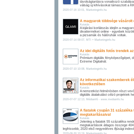
távolságtartásra vonatkozó szabálya
válság új kihívásokat támasztott a 
2020-07-16 10:01, Marketinginfo.hu
A magyarok többsége vásárolt d
Kutatás
A kijárási korlátozás idején a magyaro
divatterméket online - egyebek között
a pizsamák és hálóruhák voltak.
2020-07-14 09:07, MTI + Marketinginfo.hu
Az idei digitális fotós trendek a
Kutatás
Prémium digitális fényképezőgépet, 
Extreme Digitalnál.
2020-07-10 10:08, Marketinginfo.hu
Az informatikai szakemberek él
következtében
Kutatás
A nemzetközi felmérésben részt ve
digitális átalakulást célzó projektek h
2020-07-07 12:13, Médiainfó - www.mediainfo.hu
A fiatalok csupán 31 százaléka t
megtakarításaival
Kutatás
Jelenleg a fiatalok 55 százaléka rend
megtakarítások átlagos összege 404 ez
legfrissebb, 2020 első negyedéves ifjúsági index
2020-06-30 10:19, Marketinginfo.hu