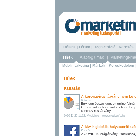
Rólunk
|
Fórum
|
Regisztráció
|
Keresé
Mobilmarketing
|
Márkák
|
Kereskedelem
Hírek
Kutatás
A koronavírus járvány nem befo
Kutatás
Egy idén ősszel végzett online felmér
kétharmadának családbővítéssel kapc
koronavírus járvány.
2020-11-25 11:02, Médiainfó - www.mediainfo.hu
A kkv-k globális helyzetéről szó
Kutatás
A COVID-19 világjárvány kialakulása