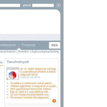
jelszó
door/indoor
|
Reklám
|
Egészségmarketing
Tanulmányok
ban
Az év elején átlagosan mintegy
6 százalékkal emelték a fizikai
dolgozók bérét
2026-02-18 09:09
Továbbra is különösen sokan jelent...
Jobban aggódnak a magyarok a nyugd...
idén ugyanannyit terveznek költeni...
Egy év alatt 8,1 százalékkal nőtt ...
10-ből 4 fiatal munkáshitelből ves...
Ötvenezer forinttal nőtt átlagosan...