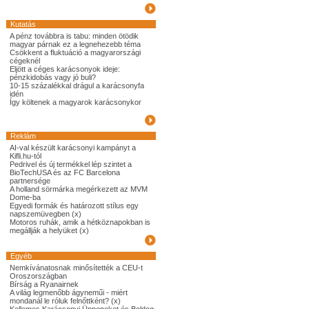
Kutatás
A pénz továbbra is tabu: minden ötödik
magyar párnak ez a legnehezebb téma
Csökkent a fluktuáció a magyarországi
cégeknél
Eljött a céges karácsonyok ideje:
pénzkidobás vagy jó buli?
10-15 százalékkal drágul a karácsonyfa
idén
Így költenek a magyarok karácsonykor
Reklám
AI-val készült karácsonyi kampányt a
Kifli.hu-tól
Pedrivel és új termékkel lép szintet a
BioTechUSA és az FC Barcelona
partnersége
A holland sörmárka megérkezett az MVM
Dome-ba
Egyedi formák és határozott stílus egy
napszemüvegben (x)
Motoros ruhák, amik a hétköznapokban is
megállják a helyüket (x)
Egyéb
Nemkívánatosnak minősítették a CEU-t
Oroszországban
Bírság a Ryanairnek
A világ legmenőbb ágyneműi - miért
mondanál le róluk felnőttként? (x)