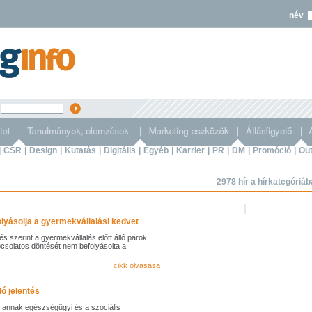
név
s
|
CSR
|
Design
|
Kutatás
|
Digitális
|
Egyéb
|
Karrier
|
PR
|
DM
|
Promóció
|
Out
2978 hír a hírkategóriá
lyásolja a gyermekvállalási kedvet
és szerint a gyermekvállalás előtt álló párok
solatos döntését nem befolyásolta a
cikk olvasása
ló jelentés
, annak egészségügyi és a szociális