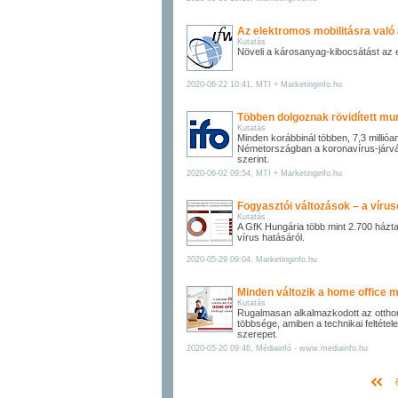
Az elektromos mobilitásra való 
Kutatás
Növeli a károsanyag-kibocsátást az el
2020-06-22 10:41, MTI + Marketinginfo.hu
Többen dolgoznak rövidített 
Kutatás
Minden korábbinál többen, 7,3 millió
Németországban a koronavírus-járván
szerint.
2020-06-02 09:54, MTI + Marketinginfo.hu
Fogyasztói változások – a vírus
Kutatás
A GfK Hungária több mint 2.700 házt
vírus hatásáról.
2020-05-29 09:04, Marketinginfo.hu
Minden változik a home office m
Kutatás
Rugalmasan alkalmazkodott az otth
többsége, amiben a technikai feltétel
szerepet.
2020-05-20 09:46, Médiainfó - www.mediainfo.hu