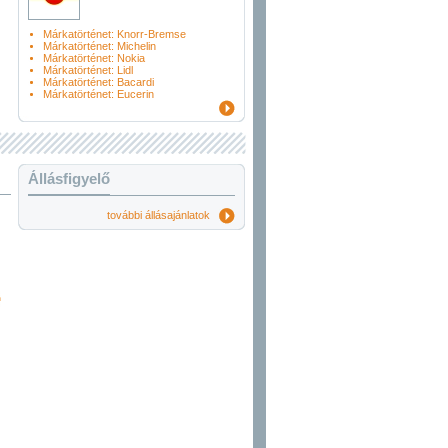
Márkatörténet: Knorr-Bremse
Márkatörténet: Michelin
Márkatörténet: Nokia
Márkatörténet: Lidl
Márkatörténet: Bacardi
Márkatörténet: Eucerin
Állásfigyelő
további állásajánlatok