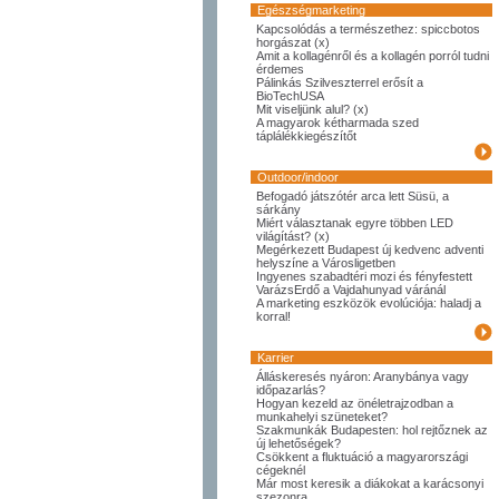
Egészségmarketing
Kapcsolódás a természethez: spiccbotos
horgászat (x)
Amit a kollagénről és a kollagén porról tudni
érdemes
Pálinkás Szilveszterrel erősít a
BioTechUSA
Mit viseljünk alul? (x)
A magyarok kétharmada szed
táplálékkiegészítőt
Outdoor/indoor
Befogadó játszótér arca lett Süsü, a
sárkány
Miért választanak egyre többen LED
világítást? (x)
Megérkezett Budapest új kedvenc adventi
helyszíne a Városligetben
Ingyenes szabadtéri mozi és fényfestett
VarázsErdő a Vajdahunyad váránál
A marketing eszközök evolúciója: haladj a
korral!
Karrier
Álláskeresés nyáron: Aranybánya vagy
időpazarlás?
Hogyan kezeld az önéletrajzodban a
munkahelyi szüneteket?
Szakmunkák Budapesten: hol rejtőznek az
új lehetőségek?
Csökkent a fluktuáció a magyarországi
cégeknél
Már most keresik a diákokat a karácsonyi
szezonra