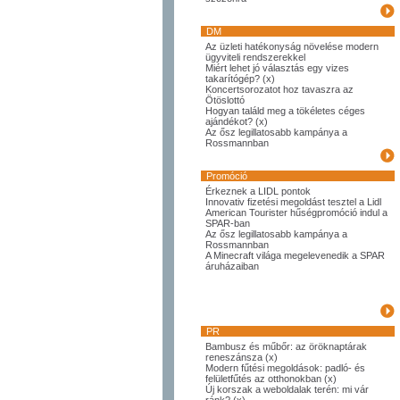
DM
Az üzleti hatékonyság növelése modern
ügyviteli rendszerekkel
Miért lehet jó választás egy vizes
takarítógép? (x)
Koncertsorozatot hoz tavaszra az
Ötöslottó
Hogyan találd meg a tökéletes céges
ajándékot? (x)
Az ősz legillatosabb kampánya a
Rossmannban
Promóció
Érkeznek a LIDL pontok
Innovativ fizetési megoldást tesztel a Lidl
American Tourister hűségpromóció indul a
SPAR-ban
Az ősz legillatosabb kampánya a
Rossmannban
A Minecraft világa megelevenedik a SPAR
áruházaiban
PR
Bambusz és műbőr: az öröknaptárak
reneszánsza (x)
Modern fűtési megoldások: padló- és
felületfűtés az otthonokban (x)
Új korszak a weboldalak terén: mi vár