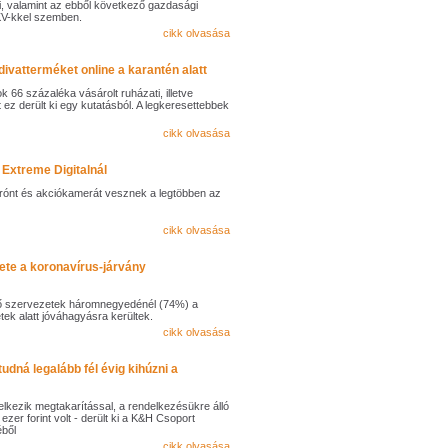
i, valamint az ebből következő gazdasági
KKV-kkel szemben.
cikk olvasása
ivatterméket online a karantén alatt
k 66 százaléka vásárolt ruházati, illetve
 ez derült ki egy kutatásból. A legkeresettebbek
cikk olvasása
z Extreme Digitalnál
drónt és akciókamerát vesznek a legtöbben az
cikk olvasása
ete a koronavírus-járvány
vő szervezetek háromnegyedénél (74%) a
etek alatt jóváhagyásra kerültek.
cikk olvasása
udná legalább fél évig kihúzni a
elkezik megtakarítással, a rendelkezésükre álló
er forint volt - derült ki a K&H Csoport
éből
cikk olvasása