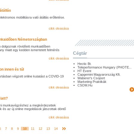
átállás
ektromos mobilitásra való átállás erőltetése.
cikk olvasása
munkaidőben Németországban
an dolgoznak rövidített munkaidőben
y miatt egy kedden ismertetett felmérés
Cégtár
cikk olvasása
Hectic Bt.
Teleperformance Hungary (PHOTE...
on innen és túl
HT Event
Capgemini Magyarország Kft.
artásban végzett online kutatást a COVID-19
Waberer's Csoport
Marketing Praktikák
CSOM.Hu
cikk olvasása
iatt?
oni munkavégzéshez a megkérdezettek
ek és az új online megoldások játszottak döntő
cikk olvasása
6
7
8
9
10
11
12
13
14