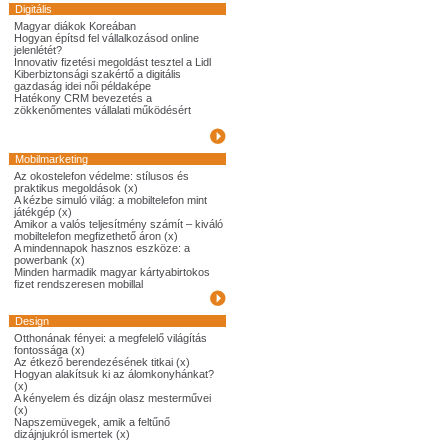
Digitális
Magyar diákok Koreában
Hogyan építsd fel vállalkozásod online
jelenlétét?
Innovativ fizetési megoldást tesztel a Lidl
Kiberbiztonsági szakértő a digitális
gazdaság idei női példaképe
Hatékony CRM bevezetés a
zökkenőmentes vállalati működésért
Mobilmarketing
Az okostelefon védelme: stílusos és
praktikus megoldások (x)
A kézbe simuló világ: a mobiltelefon mint
játékgép (x)
Amikor a valós teljesítmény számít – kiváló
mobiltelefon megfizethető áron (x)
A mindennapok hasznos eszköze: a
powerbank (x)
Minden harmadik magyar kártyabirtokos
fizet rendszeresen mobillal
Design
Otthonának fényei: a megfelelő világítás
fontossága (x)
Az étkező berendezésének titkai (x)
Hogyan alakítsuk ki az álomkonyhánkat?
(x)
A kényelem és dizájn olasz mesterművei
(x)
Napszemüvegek, amik a feltűnő
dizájnjukról ismertek (x)