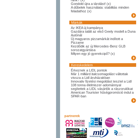
ránk? (x)
Gondold újra a tárolást! (x)
A dűbelek használata: stabilitás minden
feladathoz (x)
Márkák
Az IKEA új kampánya
Gazdára talált az első Geely modell a Duna
Autónál
Új magyaros pizzamárkát indított a
Pizzame
Kezdődik az új Mercedes-Benz GLB
sorozatgyártása
Milyen egy jó gyerekcipő? (x)
Kereskedelem
Érkeznek a LIDL pontok
Már 1 milliárd italcsomagolást váltottak
vissza a Lidl áruházakban
Innovativ fizetési megoldást tesztel a Lidl
108 tonna élelmiszer-adománnyal
segítettek a LIDL vásárlók a rászorulókat
American Tourister hűségpromóció indul a
SPAR-ban
partnerek