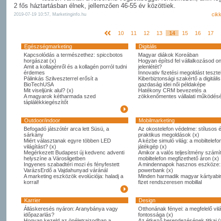
2 fős háztartásban élnek, jellemzően 46-55 év közöttiek.
cik
2019-07-19 10:57, Marketinginfo.hu
10
11
12
13
14
15
16
17
Egészségmarketing
Digitális
Kapcsolódás a természethez: spiccbotos
Magyar diákok Koreában
horgászat (x)
Hogyan építsd fel vállalkozásod on
Amit a kollagénről és a kollagén porról tudni
jelenlétét?
érdemes
Innovativ fizetési megoldást tesztel
Pálinkás Szilveszterrel erősít a
Kiberbiztonsági szakértő a digitális
BioTechUSA
gazdaság idei női példaképe
Mit viseljünk alul? (x)
Hatékony CRM bevezetés a
A magyarok kétharmada szed
zökkenőmentes vállalati működésé
táplálékkiegészítőt
Outdoor/indoor
Mobilmarketing
Befogadó játszótér arca lett Süsü, a
Az okostelefon védelme: stílusos 
sárkány
praktikus megoldások (x)
Miért választanak egyre többen LED
A kézbe simuló világ: a mobiltelefo
világítást? (x)
játékgép (x)
Megérkezett Budapest új kedvenc adventi
Amikor a valós teljesítmény számít
helyszíne a Városligetben
mobiltelefon megfizethető áron (x)
Ingyenes szabadtéri mozi és fényfestett
A mindennapok hasznos eszköze:
VarázsErdő a Vajdahunyad váránál
powerbank (x)
A marketing eszközök evolúciója: haladj a
Minden harmadik magyar kártyabi
korral!
fizet rendszeresen mobillal
Karrier
Design
Álláskeresés nyáron: Aranybánya vagy
Otthonának fényei: a megfelelő vil
időpazarlás?
fontossága (x)
Hogyan kezeld az önéletrajzodban a
Az étkező berendezésének titkai (