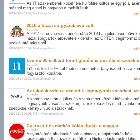
Az IT szakemberek közel fele külföldre költözne egy jó állásért
máshol még ennél is nagyobb a mobilitásuk.
cik
2019-09-23 12:58, Marketinginfo.hu
2018 a hazai sörgyárak éve volt
Kutatás
A 2017-es enyhe visszaesés után 2018-ban jelentősen növeke
hazai sörgyártók árbevétele - derül ki az OPTEN céginformáci
szolgáltató adataiból.
cik
2019-08-28 10:09, Marketinginfo.hu
Évente 80 milliárd forint gluténmentes élelmiszerekre
Kutatás
Többek közt 80%-kal több gluténmentes fagyasztott pizza kerü
fogyasztói kosárba.
cik
2019-08-27 12:56, Marketinginfo.hu
Az iskolakezdés a második legnagyobb vásárlási sz
Kutatás
A karácsony után a július és szeptember közötti időszak a má
legnagyobb vásárlási szezon, az iskolakezdés miatt ilyenkor 
zsebükbe kell nyúlniuk a szülőknek.
cik
2019-08-16 09:01, MTI + Marketinginfo.hu
Cukrozott és márkás kólára bukik a magyar
Kutatás
A gyártói márkák dominálnak a piacon, a sajátmárkás kóla
részesedése 8 százalék, derült ki a Nielsen kiskereskedelmi