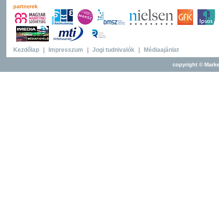
partnerek
Kezdőlap
|
Impresszum
|
Jogi tudnivalók
|
Médiaajánlat
copyright © Marke