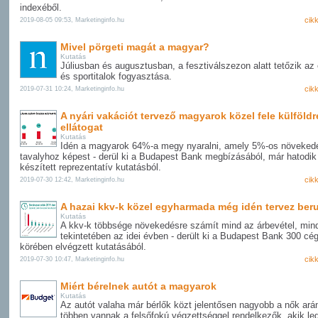
indexéből.
cik
2019-08-05 09:53, Marketinginfo.hu
Mivel pörgeti magát a magyar?
Kutatás
Júliusban és augusztusban, a fesztiválszezon alatt tetőzik az 
és sportitalok fogyasztása.
cik
2019-07-31 10:24, Marketinginfo.hu
A nyári vakációt tervező magyarok közel fele külföldr
ellátogat
Kutatás
Idén a magyarok 64%-a megy nyaralni, amely 5%-os növeked
tavalyhoz képest - derül ki a Budapest Bank megbízásából, már hatodik
készített reprezentatív kutatásból.
cik
2019-07-30 12:42, Marketinginfo.hu
A hazai kkv-k közel egyharmada még idén tervez ber
Kutatás
A kkv-k többsége növekedésre számít mind az árbevétel, mind 
tekintetében az idei évben - derült ki a Budapest Bank 300 cé
körében elvégzett kutatásából.
cik
2019-07-30 10:47, Marketinginfo.hu
Miért bérelnek autót a magyarok
Kutatás
Az autót valaha már bérlők közt jelentősen nagyobb a nők ará
többen vannak a felsőfokú végzettséggel rendelkezők, akik le