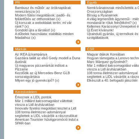
PR
Egyéb
Bambusz és műbőr: az öröknaptárak
Nemkívánatosnak minősítették a 
reneszánsza (x)
Oroszországban
Modern fűtési megoldások: padló- és
Bírság a Ryanairnek
felületfűtés az otthonokban (x)
A világ legmenőbb ágyneműi - miér
Új korszak a weboldalak terén: mi vár
mondanál le róluk felnőttként? (x)
ránk? (x)
Kellemes Karácsonyi Ünnepeket é
Gondold újra a tárolást! (x)
Új Évet kívánunk!
A dűbelek használata: stabilitás minden
Újrainduló gyártás, új termékek és
feladathoz (x)
szolgáltatások
Márkák
CSR
Az IKEA új kampánya
Magyar diákok Koreában
Gazdára talált az első Geely modell a Duna
Hogyan támogatta a Lenovo techno
Autónál
Marc Márquez győzelmét?
Új magyaros pizzamárkát indított a
Már 1 milliárd italcsomagolást válto
Pizzame
vissza a Lidl áruházakban
Kezdődik az új Mercedes-Benz GLB
108 tonna élelmiszer-adománnyal
sorozatgyártása
segítettek a LIDL vásárlók a rászo
Milyen egy jó gyerekcipő? (x)
Elkészült a 40. befogadó játszótér
Kereskedelem
Érkeznek a LIDL pontok
Már 1 milliárd italcsomagolást váltottak
vissza a Lidl áruházakban
Innovativ fizetési megoldást tesztel a Lidl
108 tonna élelmiszer-adománnyal
segítettek a LIDL vásárlók a rászorulókat
American Tourister hűségpromóció indul a
SPAR-ban