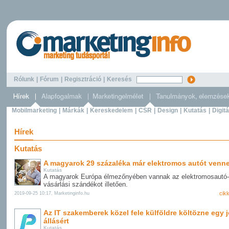
Rólunk
|
Fórum
|
Regisztráció
|
Keresés
Mobilmarketing
|
Márkák
|
Kereskedelem
|
CSR
|
Design
|
Kutatás
|
Digitá
Hírek
Kutatás
A magyarok 29 százaléka már elektromos autót venn
Kutatás
A magyarok Európa élmezőnyében vannak az elektromosautó-
vásárlási szándékot illetően.
cik
2019-09-25 10:17, Marketinginfo.hu
Az IT szakemberek közel fele külföldre költözne egy 
állásért
Kutatás