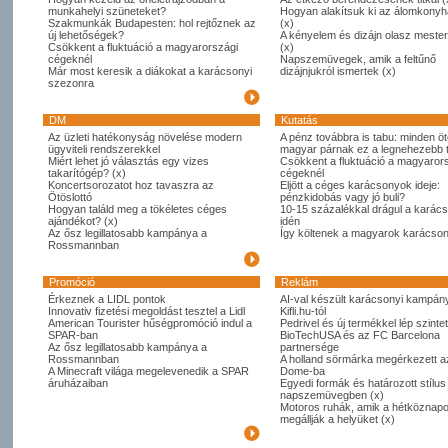
munkahelyi szüneteket?
Hogyan alakítsuk ki az álomkony
Szakmunkák Budapesten: hol rejtőznek az
(x)
új lehetőségek?
A kényelem és dizájn olasz meste
Csökkent a fluktuáció a magyarországi
(x)
cégeknél
Napszemüvegek, amik a feltűnő
Már most keresik a diákokat a karácsonyi
dizájnjukról ismertek (x)
szezonra
DM
Kutatás
Az üzleti hatékonyság növelése modern
A pénz továbbra is tabu: minden öt
ügyviteli rendszerekkel
magyar párnak ez a legnehezebb
Miért lehet jó választás egy vizes
Csökkent a fluktuáció a magyaror
takarítógép? (x)
cégeknél
Koncertsorozatot hoz tavaszra az
Eljött a céges karácsonyok ideje:
Ötöslottó
pénzkidobás vagy jó buli?
Hogyan találd meg a tökéletes céges
10-15 százalékkal drágul a karác
ajándékot? (x)
idén
Az ősz legillatosabb kampánya a
Így költenek a magyarok karácso
Rossmannban
Promóció
Reklám
Érkeznek a LIDL pontok
AI-val készült karácsonyi kampány
Innovativ fizetési megoldást tesztel a Lidl
Kifli.hu-tól
American Tourister hűségpromóció indul a
Pedrivel és új termékkel lép szintet
SPAR-ban
BioTechUSA és az FC Barcelona
Az ősz legillatosabb kampánya a
partnersége
Rossmannban
A holland sörmárka megérkezett 
A Minecraft világa megelevenedik a SPAR
Dome-ba
áruházaiban
Egyedi formák és határozott stílus
napszemüvegben (x)
Motoros ruhák, amik a hétköznapo
megállják a helyüket (x)