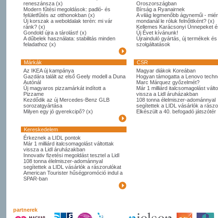
reneszánsza (x)
Oroszországban
Modern fűtési megoldások: padló- és
Bírság a Ryanairnek
felületfűtés az otthonokban (x)
A világ legmenőbb ágyneműi - miér
Új korszak a weboldalak terén: mi vár
mondanál le róluk felnőttként? (x)
ránk? (x)
Kellemes Karácsonyi Ünnepeket é
Gondold újra a tárolást! (x)
Új Évet kívánunk!
A dűbelek használata: stabilitás minden
Újrainduló gyártás, új termékek és
feladathoz (x)
szolgáltatások
Márkák
CSR
Az IKEA új kampánya
Magyar diákok Koreában
Gazdára talált az első Geely modell a Duna
Hogyan támogatta a Lenovo techno
Autónál
Marc Márquez győzelmét?
Új magyaros pizzamárkát indított a
Már 1 milliárd italcsomagolást válto
Pizzame
vissza a Lidl áruházakban
Kezdődik az új Mercedes-Benz GLB
108 tonna élelmiszer-adománnyal
sorozatgyártása
segítettek a LIDL vásárlók a rászo
Milyen egy jó gyerekcipő? (x)
Elkészült a 40. befogadó játszótér
Kereskedelem
Érkeznek a LIDL pontok
Már 1 milliárd italcsomagolást váltottak
vissza a Lidl áruházakban
Innovativ fizetési megoldást tesztel a Lidl
108 tonna élelmiszer-adománnyal
segítettek a LIDL vásárlók a rászorulókat
American Tourister hűségpromóció indul a
SPAR-ban
partnerek