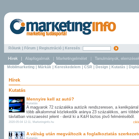
Rólunk
|
Fórum
|
Regisztráció
|
Keresés
Mobilmarketing
|
Márkák
|
Kereskedelem
|
CSR
|
Design
|
Kutatás
|
Digitá
Hírek
Kutatás
Mennyire kell az autó?
Kutatás
A magyarok 72 százaléka autózik rendszeresen, a kerékpárral
több alkalommal közlekedők aránya 23 százalékos, ami több
távlatban visszaesést jelent - derül ki a K&H biztos jövő felméréséből.
cik
2020-05-04 12:11, Marketinginfo.hu
A válság után megváltozik a foglalkoztatás szerkezet
Kutatás