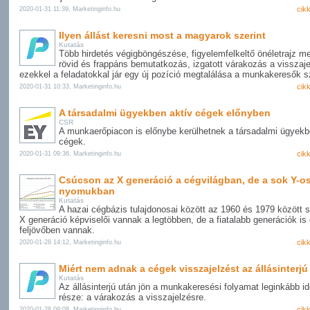
cik
2020-01-31 11:39, Marketinginfo.hu
Ilyen állást keresni most a magyarok szerint
Kutatás
Több hirdetés végigböngészése, figyelemfelkeltő önéletrajz m
rövid és frappáns bemutatkozás, izgatott várakozás a visszaje
ezekkel a feladatokkal jár egy új pozíció megtalálása a munkakeresők 
cik
2020-01-31 10:33, Marketinginfo.hu
A társadalmi ügyekben aktív cégek előnyben
CSR
A munkaerőpiacon is előnybe kerülhetnek a társadalmi ügyekb
cégek.
cik
2020-01-31 09:36, Marketinginfo.hu
Csúcson az X generáció a cégvilágban, de a sok Y-o
nyomukban
Kutatás
A hazai cégbázis tulajdonosai között az 1960 és 1979 között s
X generáció képviselői vannak a legtöbben, de a fiatalabb generációk is
feljövőben vannak.
cik
2020-01-28 14:12, Marketinginfo.hu
Miért nem adnak a cégek visszajelzést az állásinterjú
Kutatás
Az állásinterjú után jön a munkakeresési folyamat leginkább id
része: a várakozás a visszajelzésre.
cik
2020-01-28 09:08, Marketinginfo.hu