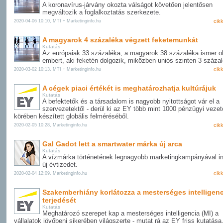
A koronavírus-járvány okozta válságot követően jelentősen
megváltozik a foglalkoztatás szerkezete.
cik
2020-04-06 10:10, MTI + Marketinginfo.hu
A magyarok 4 százaléka végzett feketemunkát
Kutatás
Az európaiak 33 százaléka, a magyarok 38 százaléka ismer o
embert, aki feketén dolgozik, miközben uniós szinten 3 százal
cik
2020-03-02 10:13, MTI + Marketinginfo.hu
A cégek piaci értékét is meghatározhatja kultúrájuk
Kutatás
A befektetők és a társadalom is nagyobb nyitottságot vár el a
szervezetektől - derül ki az EY több mint 1000 pénzügyi vezet
körében készített globális felméréséből.
cik
2020-02-05 10:28, Marketinginfo.hu
Gal Gadot lett a smartwater márka új arca
Kutatás
A vízmárka történetének legnagyobb marketingkampányával in
új évtizedet.
cik
2020-02-04 12:09, Marketinginfo.hu
Szakemberhiány korlátozza a mesterséges intelligenc
terjedését
Kutatás
Meghatározó szerepet kap a mesterséges intelligencia (MI) a
vállalatok jövőbeni sikerében világszerte - mutat rá az EY friss kutatása