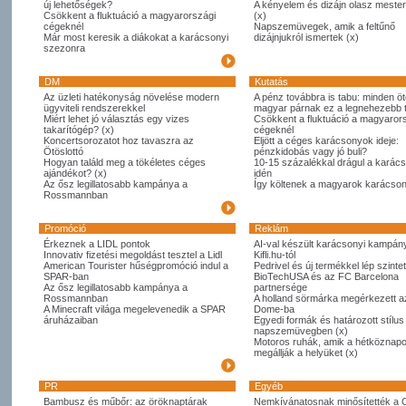
új lehetőségek?
A kényelem és dizájn olasz meste
Csökkent a fluktuáció a magyarországi
(x)
cégeknél
Napszemüvegek, amik a feltűnő
Már most keresik a diákokat a karácsonyi
dizájnjukról ismertek (x)
szezonra
DM
Kutatás
Az üzleti hatékonyság növelése modern
A pénz továbbra is tabu: minden öt
ügyviteli rendszerekkel
magyar párnak ez a legnehezebb
Miért lehet jó választás egy vizes
Csökkent a fluktuáció a magyaror
takarítógép? (x)
cégeknél
Koncertsorozatot hoz tavaszra az
Eljött a céges karácsonyok ideje:
Ötöslottó
pénzkidobás vagy jó buli?
Hogyan találd meg a tökéletes céges
10-15 százalékkal drágul a karác
ajándékot? (x)
idén
Az ősz legillatosabb kampánya a
Így költenek a magyarok karácso
Rossmannban
Promóció
Reklám
Érkeznek a LIDL pontok
AI-val készült karácsonyi kampány
Innovativ fizetési megoldást tesztel a Lidl
Kifli.hu-tól
American Tourister hűségpromóció indul a
Pedrivel és új termékkel lép szintet
SPAR-ban
BioTechUSA és az FC Barcelona
Az ősz legillatosabb kampánya a
partnersége
Rossmannban
A holland sörmárka megérkezett 
A Minecraft világa megelevenedik a SPAR
Dome-ba
áruházaiban
Egyedi formák és határozott stílus
napszemüvegben (x)
Motoros ruhák, amik a hétköznapo
megállják a helyüket (x)
PR
Egyéb
Bambusz és műbőr: az öröknaptárak
Nemkívánatosnak minősítették a 