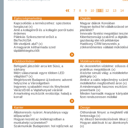
7
8
9
10
11
12
13
14
Egészségmarketing
Digitális
Kapcsolódás a természethez: spiccbotos
Magyar diákok Koreában
horgászat (x)
Hogyan építsd fel vállalkozásod on
Amit a kollagénről és a kollagén porról tudni
jelenlétét?
érdemes
Innovativ fizetési megoldást tesztel
Pálinkás Szilveszterrel erősít a
Kiberbiztonsági szakértő a digitális
BioTechUSA
gazdaság idei női példaképe
Mit viseljünk alul? (x)
Hatékony CRM bevezetés a
A magyarok kétharmada szed
zökkenőmentes vállalati működésé
táplálékkiegészítőt
Outdoor/indoor
Mobilmarketing
Befogadó játszótér arca lett Süsü, a
Az okostelefon védelme: stílusos 
sárkány
praktikus megoldások (x)
Miért választanak egyre többen LED
A kézbe simuló világ: a mobiltelefo
világítást? (x)
játékgép (x)
Megérkezett Budapest új kedvenc adventi
Amikor a valós teljesítmény számít
helyszíne a Városligetben
mobiltelefon megfizethető áron (x)
Ingyenes szabadtéri mozi és fényfestett
A mindennapok hasznos eszköze:
VarázsErdő a Vajdahunyad váránál
powerbank (x)
A marketing eszközök evolúciója: haladj a
Minden harmadik magyar kártyabi
korral!
fizet rendszeresen mobillal
Karrier
Design
Álláskeresés nyáron: Aranybánya vagy
Otthonának fényei: a megfelelő vil
időpazarlás?
fontossága (x)
Hogyan kezeld az önéletrajzodban a
Az étkező berendezésének titkai (
munkahelyi szüneteket?
Hogyan alakítsuk ki az álomkony
Szakmunkák Budapesten: hol rejtőznek az
(x)