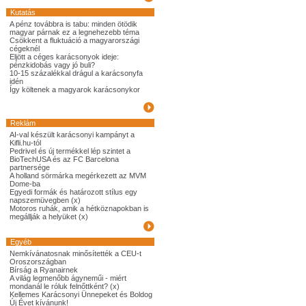
Kutatás
A pénz továbbra is tabu: minden ötödik
magyar párnak ez a legnehezebb téma
Csökkent a fluktuáció a magyarországi
cégeknél
Eljött a céges karácsonyok ideje:
pénzkidobás vagy jó buli?
10-15 százalékkal drágul a karácsonyfa
idén
Így költenek a magyarok karácsonykor
Reklám
AI-val készült karácsonyi kampányt a
Kifli.hu-tól
Pedrivel és új termékkel lép szintet a
BioTechUSA és az FC Barcelona
partnersége
A holland sörmárka megérkezett az MVM
Dome-ba
Egyedi formák és határozott stílus egy
napszemüvegben (x)
Motoros ruhák, amik a hétköznapokban is
megállják a helyüket (x)
Egyéb
Nemkívánatosnak minősítették a CEU-t
Oroszországban
Bírság a Ryanairnek
A világ legmenőbb ágyneműi - miért
mondanál le róluk felnőttként? (x)
Kellemes Karácsonyi Ünnepeket és Boldog
Új Évet kívánunk!