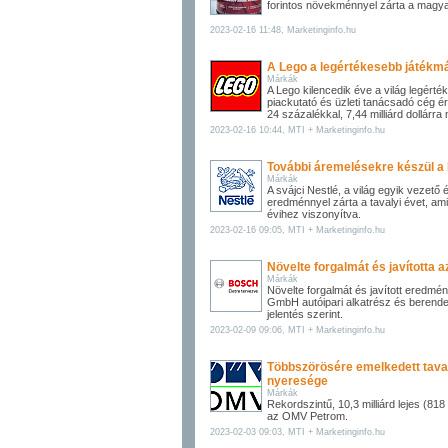
forintos növekménnyel zárta a magy
2023-02-16 11:48, Marketinginfo.hu
A Lego a legértékesebb játékmá
Márkák
A Lego kilencedik éve a világ legért
piackutató és üzleti tanácsadó cég ér
24 százalékkal, 7,44 milliárd dollárra n
2023-02-16 10:44, MTI + Marketinginfo.hu
További áremelésekre készül a 
Márkák
A svájci Nestlé, a világ egyik vezető é
eredménnyel zárta a tavalyi évet, am
évihez viszonyítva.
2023-02-16 09:05, MTI + Marketinginfo.hu
Növelte forgalmát és javította 
Márkák
Növelte forgalmát és javított ered
GmbH autóipari alkatrész és berendezé
jelentés szerint.
2023-02-09 09:06, MTI + Marketinginfo.hu
Többszörösére emelkedett taval
nyeresége
Márkák
Rekordszintű, 10,3 milliárd lejes (818
az OMV Petrom.
2023-02-03 09:03, MTI + Marketinginfo.hu