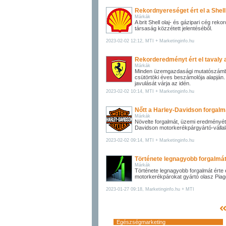
Rekordnyereséget ért el a Shell o
Márkák
A brit Shell olaj- és gázipari cég rek
társaság közzétett jelentéséből.
2023-02-02 12:12, MTI + Marketinginfo.hu
Rekorderedményt ért el tavaly a
Márkák
Minden üzemgazdasági mutatószámban
csütörtöki éves beszámolója alapján
javulását várja az idén.
2023-02-02 10:14, MTI + Marketinginfo.hu
Nőtt a Harley-Davidson forgalm
Márkák
Növelte forgalmát, üzemi eredményét
Davidson motorkerékpárgyártó-vállala
2023-02-02 09:14, MTI + Marketinginfo.hu
Története legnagyobb forgalmát 
Márkák
Története legnagyobb forgalmát érte 
motorkerékpárokat gyártó olasz Piagg
2023-01-27 09:18, Marketinginfo.hu + MTI
Egészségmarketing