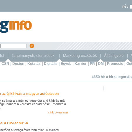
név
s
|
CSR
|
Design
|
Kutatás
|
Digitális
|
Egyéb
|
Karrier
|
PR
|
DM
|
Promóció
|
Out
4650 hír a hírkategóriá
 az új kihívás a magyar autópiacon
i számára a múlt év vége óta a fő kihívás már
ége, hanem a kereslet csökkenése - mondta a
.
cikk olvasása
t el a BioTechUSA
tően a tavalyi évet több mint 20 milliárd