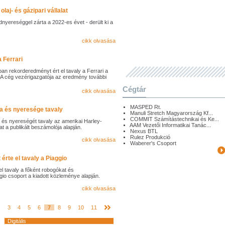
laj- és gázipari vállalat
ordnyereséggel zárta a 2022-es évet - derült ki a
cikk olvasása
 Ferrari
 rekorderedményt ért el tavaly a Ferrari a
. A cég vezérigazgatója az eredmény további
Cégtár
cikk olvasása
MASPED Rt.
a és nyeresége tavaly
Manuli Stretch Magyarország Kf...
COMMIT Számítástechnikai és Ke...
 és nyereségét tavaly az amerikai Harley-
AAM Vezetői Informatikai Tanác...
t a publikált beszámolója alapján.
Nexus BTL
Rulez Produkció
cikk olvasása
Waberer's Csoport
érte el tavaly a Piaggio
el tavaly a főként robogókat és
io csoport a kiadott közleménye alapján.
cikk olvasása
3
4
5
6
7
8
9
10
11
Digitális