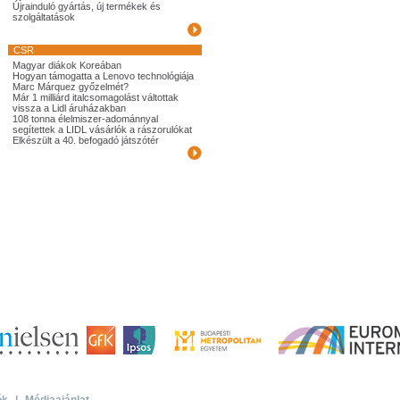
Újrainduló gyártás, új termékek és
szolgáltatások
CSR
Magyar diákok Koreában
Hogyan támogatta a Lenovo technológiája
Marc Márquez győzelmét?
Már 1 milliárd italcsomagolást váltottak
vissza a Lidl áruházakban
108 tonna élelmiszer-adománnyal
segítettek a LIDL vásárlók a rászorulókat
Elkészült a 40. befogadó játszótér