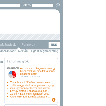
jelszó
door/indoor
|
Reklám
|
Egészségmarketing
Tanulmányok
ban
Az év elején átlagosan mintegy
6 százalékkal emelték a fizikai
dolgozók bérét
2026-02-18 09:09
Továbbra is különösen sokan jelent...
Jobban aggódnak a magyarok a nyugd...
idén ugyanannyit terveznek költeni...
Egy év alatt 8,1 százalékkal nőtt ...
10-ből 4 fiatal munkáshitelből ves...
Ötvenezer forinttal nőtt átlagosan...