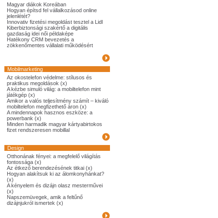
Magyar diákok Koreában
Hogyan építsd fel vállalkozásod online
jelenlétét?
Innovativ fizetési megoldást tesztel a Lidl
Kiberbiztonsági szakértő a digitális
gazdaság idei női példaképe
Hatékony CRM bevezetés a
zökkenőmentes vállalati működésért
Mobilmarketing
Az okostelefon védelme: stílusos és
praktikus megoldások (x)
A kézbe simuló világ: a mobiltelefon mint
játékgép (x)
Amikor a valós teljesítmény számít – kiváló
mobiltelefon megfizethető áron (x)
A mindennapok hasznos eszköze: a
powerbank (x)
Minden harmadik magyar kártyabirtokos
fizet rendszeresen mobillal
Design
Otthonának fényei: a megfelelő világítás
fontossága (x)
Az étkező berendezésének titkai (x)
Hogyan alakítsuk ki az álomkonyhánkat?
(x)
A kényelem és dizájn olasz mesterművei
(x)
Napszemüvegek, amik a feltűnő
dizájnjukról ismertek (x)