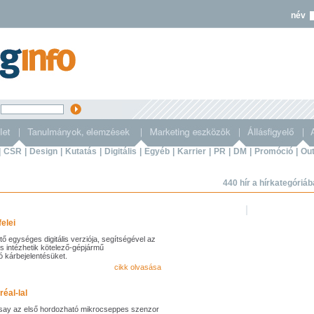
név
s
|
CSR
|
Design
|
Kutatás
|
Digitális
|
Egyéb
|
Karrier
|
PR
|
DM
|
Promóció
|
Out
440 hír a hírkategóriá
elei
ntő egységes digitális verziója, segítségével az
 is intézhetik kötelező-gépjármű
ó kárbejelentésüket.
cikk olvasása
éal-lal
say az első hordozható mikrocseppes szenzor