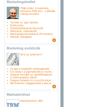
Marketingelmélet
Philip Kotler: A marketing
kihívásai 2009-ben - a globális
válság kezelése
Termék vs. piac bővítés
Értékesítés
Döntésbefolyásoló tényezők
Márkázás, márkaérték
Marketingkommunikáció (Promotion)
Márkák válságban
Marketing eszközök
Mi is az üzleti terv?
10 tipp a megfelelő reklámajándék ...
5 jó tanács a papírtakarékos nyomt...
Hogyan kezeljük az ügyfélkifogások...
E-mail kampány etikett
Hogyan bánjunk el a rosszhírünket ...
Mit érdemes végiggondolni a piacra...
Márkatörténet
Márkatörténet: IBM