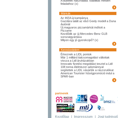
A dűbelek használata: stabilitás minden
feladathoz (x)
Márkák
Az IKEA új kampánya
Gazdára talált az első Geely modell a Duna
Autónál
Új magyaros pizzamárkát indított a
Pizzame
Kezdődik az új Mercedes-Benz GLB
sorozatgyártása
Milyen egy jó gyerekcipő? (x)
Kereskedelem
Érkeznek a LIDL pontok
Már 1 milliárd italcsomagolást váltottak
vissza a Lidl áruházakban
Innovativ fizetési megoldást tesztel a Lidl
108 tonna élelmiszer-adománnyal
segítettek a LIDL vásárlók a rászorulókat
American Tourister hűségpromóció indul a
SPAR-ban
partnerek
Kezdőlap
|
Impresszum
|
Jogi tudnival