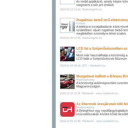
és mobil applikáció, amely képes kö
megmérni a bőr pH-értékét.
2019-02-13 13:42, Marketinginfo.hu
Rugalmas belső terű elektromo
Kutatás
A telekocsi szolgáltatások iránti növ
születőben: olyan rugalmas belső ter
megfelelően személyre lehet szabni.
2019-01-28 10:58, Marketinginfo.hu
LCD fal a Szépművészetiben a
CSR
Most már használhatja a közönség a
LCD falát a Szépművészeti Múzeum
2019-01-28 09:36, MTI + Mediainfo.hu
Mozgalmat indított a Bónusz Br
Mobilmarketing
A közösségi autómegosztást szeretné
Magyarországon.
2018-12-10 11:39, Médiainfó - www.mediainfo.hu
Az éttermek üresjáratait tölti fe
Mobilmarketing
A DiningHour egy repülőjegyfoglalás
csúcsidőszakán kívülre kínál olcsóbb
2018-12-05 15:48, Médiainfó - www.mediainfo.hu