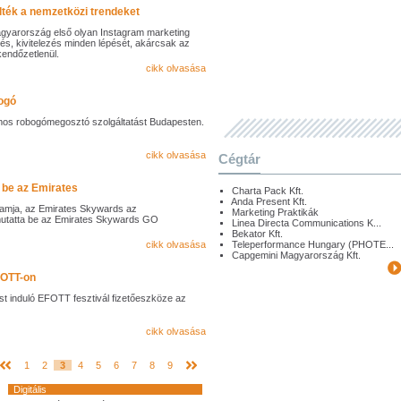
lték a nemzetközi trendeket
gyarország első olyan Instagram marketing
és, kivitelezés minden lépését, akárcsak az
endőzetlenül.
cikk olvasása
bogó
omos robogómegosztó szolgáltatást Budapesten.
cikk olvasása
Cégtár
 be az Emirates
Charta Pack Kft.
Anda Present Kft.
ramja, az Emirates Skywards az
Marketing Praktikák
tatta be az Emirates Skywards GO
Linea Directa Communications K...
Bekator Kft.
cikk olvasása
Teleperformance Hungary (PHOTE...
Capgemini Magyarország Kft.
FOTT-on
st induló EFOTT fesztivál fizetőeszköze az
cikk olvasása
1
2
3
4
5
6
7
8
9
Digitális