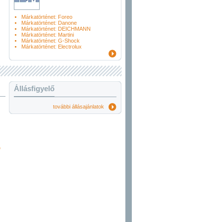
Márkatörténet: Foreo
Márkatörténet: Danone
Márkatörténet: DEICHMANN
Márkatörténet: Martini
Márkatörténet: G-Shock
Márkatörténet: Electrolux
Állásfigyelő
további állásajánlatok