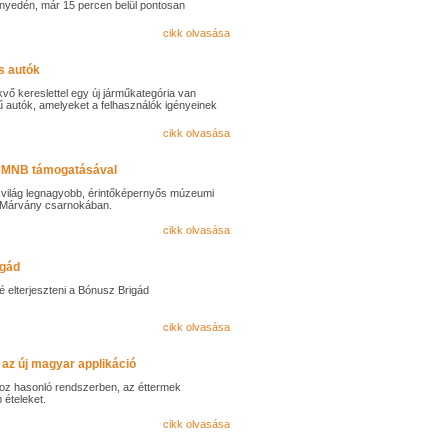
nnyedén, már 15 percen belül pontosan
cikk olvasása
s autók
ekvő kereslettel egy új járműkategória van
ű autók, amelyeket a felhasználók igényeinek
cikk olvasása
z MNB támogatásával
 világ legnagyobb, érintőképernyős múzeumi
 Márvány csarnokában.
cikk olvasása
igád
 elterjeszteni a Bónusz Brigád
cikk olvasása
l az új magyar applikáció
hoz hasonló rendszerben, az éttermek
 ételeket.
cikk olvasása