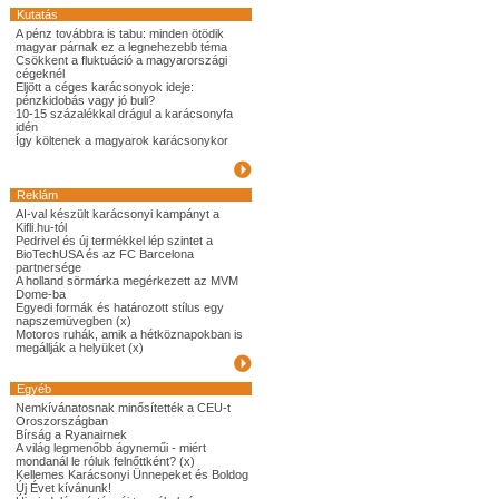
Kutatás
A pénz továbbra is tabu: minden ötödik
magyar párnak ez a legnehezebb téma
Csökkent a fluktuáció a magyarországi
cégeknél
Eljött a céges karácsonyok ideje:
pénzkidobás vagy jó buli?
10-15 százalékkal drágul a karácsonyfa
idén
Így költenek a magyarok karácsonykor
Reklám
AI-val készült karácsonyi kampányt a
Kifli.hu-tól
Pedrivel és új termékkel lép szintet a
BioTechUSA és az FC Barcelona
partnersége
A holland sörmárka megérkezett az MVM
Dome-ba
Egyedi formák és határozott stílus egy
napszemüvegben (x)
Motoros ruhák, amik a hétköznapokban is
megállják a helyüket (x)
Egyéb
Nemkívánatosnak minősítették a CEU-t
Oroszországban
Bírság a Ryanairnek
A világ legmenőbb ágyneműi - miért
mondanál le róluk felnőttként? (x)
Kellemes Karácsonyi Ünnepeket és Boldog
Új Évet kívánunk!