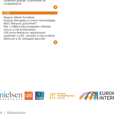
Újrainduló gyártás, új termékek és
szolgáltatások
CSR
Magyar diákok Koreában
Hogyan támogatta a Lenovo technológiája
Marc Márquez győzelmét?
Már 1 milliárd italcsomagolást váltottak
vissza a Lidl áruházakban
108 tonna élelmiszer-adománnyal
segítettek a LIDL vásárlók a rászorulókat
Elkészült a 40. befogadó játszótér
ók
|
Médiaajánlat