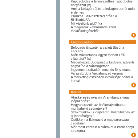
Kapcsolódás a természethez: spiccbotos
horgászat (x)
Amit a kollagénről és a kollagén porról tudni
érdemes
Pálinkás Szilveszterrel erősít a
BioTechUSA
Mit viseljünk alul? (x)
A magyarok kétharmada szed
táplálékkiegészítőt
Outdoor/indoor
Befogadó játszótér arca lett Süsü, a
sárkány
Miért választanak egyre többen LED
világítást? (x)
Megérkezett Budapest új kedvenc adventi
helyszíne a Városligetben
Ingyenes szabadtéri mozi és fényfestett
VarázsErdő a Vajdahunyad váránál
A marketing eszközök evolúciója: haladj a
korral!
Karrier
Álláskeresés nyáron: Aranybánya vagy
időpazarlás?
Hogyan kezeld az önéletrajzodban a
munkahelyi szüneteket?
Szakmunkák Budapesten: hol rejtőznek az
új lehetőségek?
Csökkent a fluktuáció a magyarországi
cégeknél
Már most keresik a diákokat a karácsonyi
szezonra