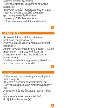
Magyar diákok Koreában
Hogyan építsd fel vállalkozásod online
jelenlétét?
Innovativ fizetési megoldást tesztel a Lidl
Kiberbiztonsági szakértő a digitális
gazdaság idei női példaképe
Hatékony CRM bevezetés a
zökkenőmentes vállalati működésért
Mobilmarketing
Az okostelefon védelme: stílusos és
praktikus megoldások (x)
A kézbe simuló világ: a mobiltelefon mint
játékgép (x)
Amikor a valós teljesítmény számít – kiváló
mobiltelefon megfizethető áron (x)
A mindennapok hasznos eszköze: a
powerbank (x)
Minden harmadik magyar kártyabirtokos
fizet rendszeresen mobillal
Design
Otthonának fényei: a megfelelő világítás
fontossága (x)
Az étkező berendezésének titkai (x)
Hogyan alakítsuk ki az álomkonyhánkat?
(x)
A kényelem és dizájn olasz mesterművei
(x)
Napszemüvegek, amik a feltűnő
dizájnjukról ismertek (x)