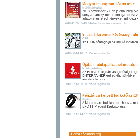
Magyar Instagram fiókon teszte
Mobilmarketing
2018 november 27-én jelenik meg Ma
könyve, amely dokumentálja a tervez
adatokat és eredményeket, mindezt k
2018-11-26 15:48, Médiainfó - www.mediainfo.hu
Itt az elektromos közösségi ro
CSR
Az E.ON támogatja az induló elektr
2018-08-14 10:37, Marketinginfo.hu
Újabb mobilapplikációt mutatott
Mobilmarketing
Az Emirates légitársaság hűségprog
ENTERTAINER-rel együttműködve mu
mobilapplikációt.
2018-07-13 09:05, Marketinginfo.hu
Pénztárca helyett karkötő az E
Digitális
A Mastercard bejelentette, hogy a mo
EFOTT Prepaid Karkötő lesz.
2018-07-12 14:57, Marketinginfo.hu
Egészségmarketing