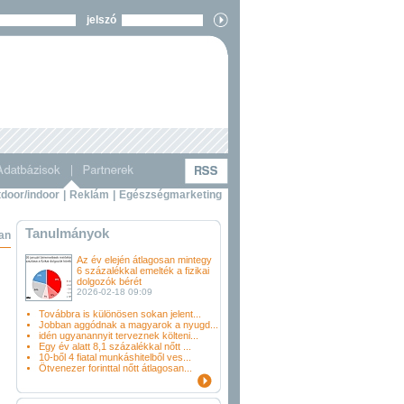
jelszó
door/indoor
|
Reklám
|
Egészségmarketing
Tanulmányok
ban
Az év elején átlagosan mintegy
6 százalékkal emelték a fizikai
dolgozók bérét
2026-02-18 09:09
Továbbra is különösen sokan jelent...
Jobban aggódnak a magyarok a nyugd...
idén ugyanannyit terveznek költeni...
Egy év alatt 8,1 százalékkal nőtt ...
10-ből 4 fiatal munkáshitelből ves...
Ötvenezer forinttal nőtt átlagosan...