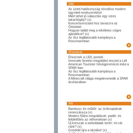
DM
Az üzleti hatékonyság növelése modern
ügyviteli rendszerekkel
Miért lehet jó választás egy vizes
takarítógép? (x)
Koncertsorozatot hoz tavaszra az
Ötöslottó
Hogyan találd meg a tökéletes céges
ajándékot? (x)
Az ősz legillatosabb kampánya a
Rossmannban
Promóció
Érkeznek a LIDL pontok
Innovativ fizetési megoldást tesztel a Lidl
American Tourister hűségpromóció indul a
SPAR-ban
Az ősz legillatosabb kampánya a
Rossmannban
A Minecraft világa megelevenedik a SPAR
áruházaiban
PR
Bambusz és műbőr: az öröknaptárak
reneszánsza (x)
Modern fűtési megoldások: padló- és
felületfűtés az otthonokban (x)
Új korszak a weboldalak terén: mi vár
ránk? (x)
Gondold újra a tárolást! (x)