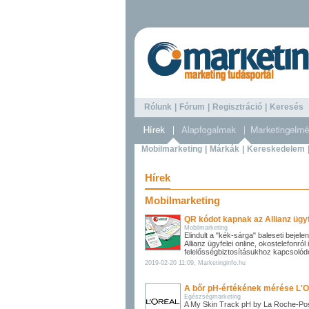
Rólunk
|
Fórum
|
Regisztráció
|
Keresé
Mobilmarketing
|
Márkák
|
Kereskedelem
Hírek
Mobilmarketing
QR kódot kapnak az Allianz ügyf
Mobilmarketing
Elindult a "kék-sárga" baleseti bejele
Allianz ügyfelei online, okostelefonról
felelősségbiztosításukhoz kapcsolód
2019-02-20 11:09, Marketinginfo.hu
A bőr pH-értékének mérése L'Or
Egészségmarketing
A My Skin Track pH by La Roche-Po