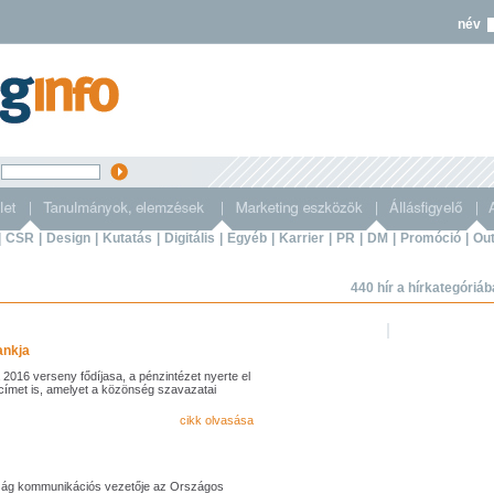
név
s
|
CSR
|
Design
|
Kutatás
|
Digitális
|
Egyéb
|
Karrier
|
PR
|
DM
|
Promóció
|
Out
440 hír a hírkategóriá
ankja
 2016 verseny fődíjasa, a pénzintézet nyerte el
ímet is, amelyet a közönség szavazatai
cikk olvasása
szág kommunikációs vezetője az Országos