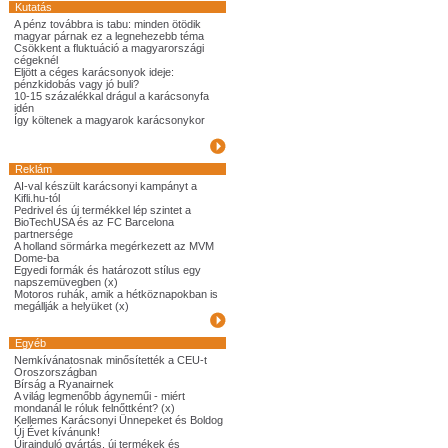
Kutatás
A pénz továbbra is tabu: minden ötödik
magyar párnak ez a legnehezebb téma
Csökkent a fluktuáció a magyarországi
cégeknél
Eljött a céges karácsonyok ideje:
pénzkidobás vagy jó buli?
10-15 százalékkal drágul a karácsonyfa
idén
Így költenek a magyarok karácsonykor
Reklám
AI-val készült karácsonyi kampányt a
Kifli.hu-tól
Pedrivel és új termékkel lép szintet a
BioTechUSA és az FC Barcelona
partnersége
A holland sörmárka megérkezett az MVM
Dome-ba
Egyedi formák és határozott stílus egy
napszemüvegben (x)
Motoros ruhák, amik a hétköznapokban is
megállják a helyüket (x)
Egyéb
Nemkívánatosnak minősítették a CEU-t
Oroszországban
Bírság a Ryanairnek
A világ legmenőbb ágyneműi - miért
mondanál le róluk felnőttként? (x)
Kellemes Karácsonyi Ünnepeket és Boldog
Új Évet kívánunk!
Újrainduló gyártás, új termékek és