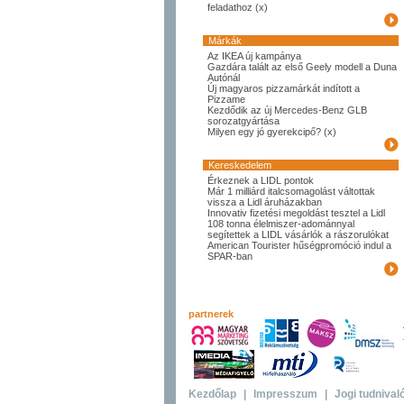
feladathoz (x)
Márkák
Az IKEA új kampánya
Gazdára talált az első Geely modell a Duna
Autónál
Új magyaros pizzamárkát indított a
Pizzame
Kezdődik az új Mercedes-Benz GLB
sorozatgyártása
Milyen egy jó gyerekcipő? (x)
Kereskedelem
Érkeznek a LIDL pontok
Már 1 milliárd italcsomagolást váltottak
vissza a Lidl áruházakban
Innovativ fizetési megoldást tesztel a Lidl
108 tonna élelmiszer-adománnyal
segítettek a LIDL vásárlók a rászorulókat
American Tourister hűségpromóció indul a
SPAR-ban
partnerek
Kezdőlap
|
Impresszum
|
Jogi tudnival