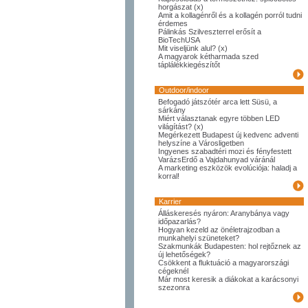
horgászat (x)
Amit a kollagénről és a kollagén porról tudni
érdemes
Pálinkás Szilveszterrel erősít a
BioTechUSA
Mit viseljünk alul? (x)
A magyarok kétharmada szed
táplálékkiegészítőt
Outdoor/indoor
Befogadó játszótér arca lett Süsü, a
sárkány
Miért választanak egyre többen LED
világítást? (x)
Megérkezett Budapest új kedvenc adventi
helyszíne a Városligetben
Ingyenes szabadtéri mozi és fényfestett
VarázsErdő a Vajdahunyad váránál
A marketing eszközök evolúciója: haladj a
korral!
Karrier
Álláskeresés nyáron: Aranybánya vagy
időpazarlás?
Hogyan kezeld az önéletrajzodban a
munkahelyi szüneteket?
Szakmunkák Budapesten: hol rejtőznek az
új lehetőségek?
Csökkent a fluktuáció a magyarországi
cégeknél
Már most keresik a diákokat a karácsonyi
szezonra