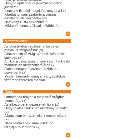
Hogyan építsd fel vállalkozásod online
jelenlétét?
Innovativ fizetési megoldást tesztel a Lidl
Kiberbiztonsági szakértő a digitális
gazdaság idei női példaképe
Hatékony CRM bevezetés a
zökkenőmentes vállalati működésért
Mobilmarketing
Az okostelefon védelme: stílusos és
praktikus megoldások (x)
A kézbe simuló világ: a mobiltelefon mint
játékgép (x)
Amikor a valós teljesítmény számít – kiváló
mobiltelefon megfizethető áron (x)
A mindennapok hasznos eszköze: a
powerbank (x)
Minden harmadik magyar kártyabirtokos
fizet rendszeresen mobillal
Design
Otthonának fényei: a megfelelő világítás
fontossága (x)
Az étkező berendezésének titkai (x)
Hogyan alakítsuk ki az álomkonyhánkat?
(x)
A kényelem és dizájn olasz mesterművei
(x)
Napszemüvegek, amik a feltűnő
dizájnjukról ismertek (x)