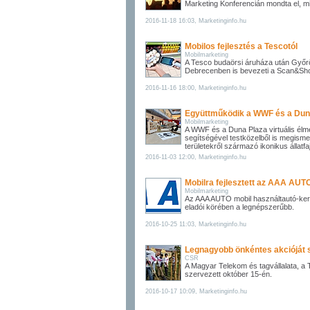
Marketing Konferencián mondta el, mit 
2016-11-18 16:03, Marketinginfo.hu
Mobilos fejlesztés a Tescotól
Mobilmarketing
A Tesco budaörsi áruháza után Győrö
Debrecenben is bevezeti a Scan&Shop
2016-11-16 18:00, Marketinginfo.hu
Együttműködik a WWF és a Dun
Mobilmarketing
A WWF és a Duna Plaza virtuális élmé
segítségével testközelből is megis
területekről származó ikonikus állatfaj
2016-11-03 12:00, Marketinginfo.hu
Mobilra fejlesztett az AAA AUT
Mobilmarketing
Az AAA AUTO mobil használtautó-kere
eladói körében a legnépszerűbb.
2016-10-25 11:03, Marketinginfo.hu
Legnagyobb önkéntes akcióját 
CSR
A Magyar Telekom és tagvállalata, 
szervezett október 15-én.
2016-10-17 10:09, Marketinginfo.hu