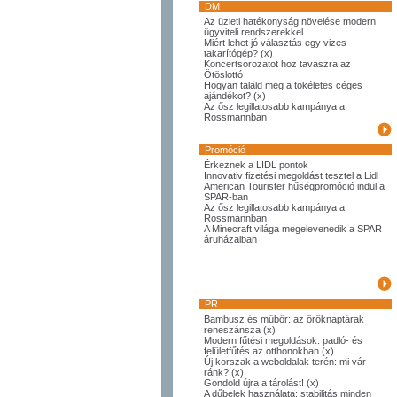
DM
Az üzleti hatékonyság növelése modern
ügyviteli rendszerekkel
Miért lehet jó választás egy vizes
takarítógép? (x)
Koncertsorozatot hoz tavaszra az
Ötöslottó
Hogyan találd meg a tökéletes céges
ajándékot? (x)
Az ősz legillatosabb kampánya a
Rossmannban
Promóció
Érkeznek a LIDL pontok
Innovativ fizetési megoldást tesztel a Lidl
American Tourister hűségpromóció indul a
SPAR-ban
Az ősz legillatosabb kampánya a
Rossmannban
A Minecraft világa megelevenedik a SPAR
áruházaiban
PR
Bambusz és műbőr: az öröknaptárak
reneszánsza (x)
Modern fűtési megoldások: padló- és
felületfűtés az otthonokban (x)
Új korszak a weboldalak terén: mi vár
ránk? (x)
Gondold újra a tárolást! (x)
A dűbelek használata: stabilitás minden