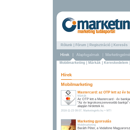
Rólunk
|
Fórum
|
Regisztráció
|
Keresé
Mobilmarketing
|
Márkák
|
Kereskedelem
Hírek
Mobilmarketing
Mastercard: az OTP lett az év b
Márkák
Az OTP lett a Mastercard - év bankja
"Az év legrokonszenvesebb bankja" c
alapján hirdettek ki.
2016-11-23 09:07, Marketinginfo.hu + MTI
Marketing gyorsulás
Mobilmarketing
Baráth Péter, a Vodafone Magyaror