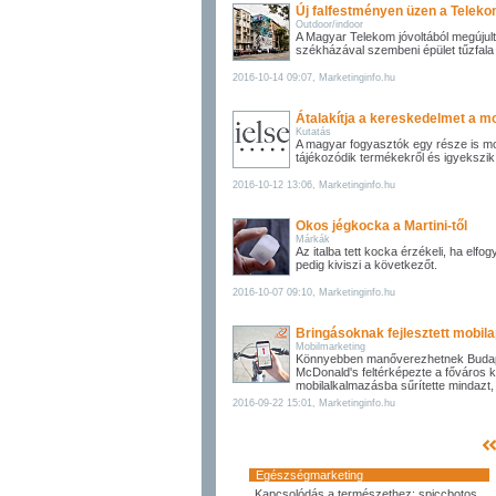
Új falfestményen üzen a Teleko
Outdoor/indoor
A Magyar Telekom jóvoltából megújult a 
székházával szembeni épület tűzfala
2016-10-14 09:07, Marketinginfo.hu
Átalakítja a kereskedelmet a m
Kutatás
A magyar fogyasztók egy része is mob
tájékozódik termékekről és igyekszik 
2016-10-12 13:06, Marketinginfo.hu
Okos jégkocka a Martini-től
Márkák
Az italba tett kocka érzékeli, ha elfogy
pedig kiviszi a következőt.
2016-10-07 09:10, Marketinginfo.hu
Bringásoknak fejlesztett mobil
Mobilmarketing
Könnyebben manőverezhetnek Budape
McDonald's feltérképezte a főváros k
mobilalkalmazásba sűrítette mindazt,
2016-09-22 15:01, Marketinginfo.hu
Egészségmarketing
Kapcsolódás a természethez: spiccbotos