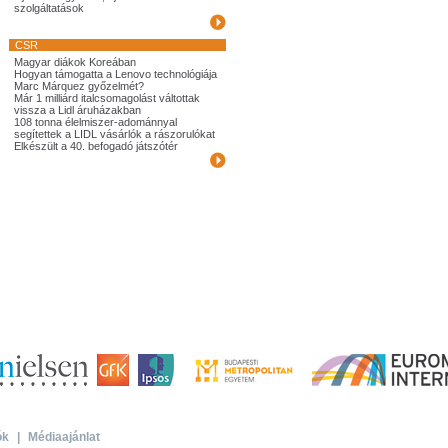
szolgáltatások
CSR
Magyar diákok Koreában
Hogyan támogatta a Lenovo technológiája
Marc Márquez győzelmét?
Már 1 milliárd italcsomagolást váltottak
vissza a Lidl áruházakban
108 tonna élelmiszer-adománnyal
segítettek a LIDL vásárlók a rászorulókat
Elkészült a 40. befogadó játszótér
ók
|
Médiaajánlat