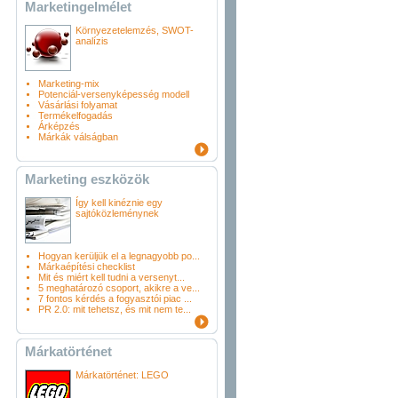
Marketingelmélet
Környezetelemzés, SWOT-
analízis
Marketing-mix
Potenciál-versenyképesség modell
Vásárlási folyamat
Termékelfogadás
Árképzés
Márkák válságban
Marketing eszközök
Így kell kinéznie egy
sajtóközleménynek
Hogyan kerüljük el a legnagyobb po...
Márkaépítési checklist
Mit és miért kell tudni a versenyt...
5 meghatározó csoport, akikre a ve...
7 fontos kérdés a fogyasztói piac ...
PR 2.0: mit tehetsz, és mit nem te...
Márkatörténet
Márkatörténet: LEGO