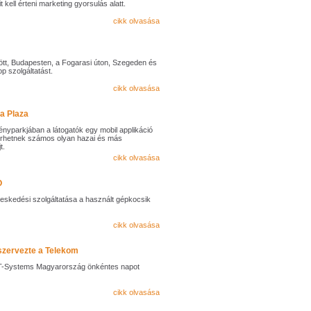
kell érteni marketing gyorsulás alatt.
cikk olvasása
tt, Budapesten, a Fogarasi úton, Szegeden és
 szolgáltatást.
cikk olvasása
a Plaza
nyparkjában a látogatók egy mobil applikáció
merhetnek számos olyan hazai és más
t.
cikk olvasása
O
skedési szolgáltatása a használt gépkocsik
cikk olvasása
szervezte a Telekom
a T-Systems Magyarország önkéntes napot
cikk olvasása