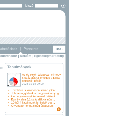
jelszó
door/indoor
|
Reklám
|
Egészségmarketing
Tanulmányok
ban
Az év elején átlagosan mintegy
6 százalékkal emelték a fizikai
dolgozók bérét
2026-02-18 09:09
Továbbra is különösen sokan jelent...
Jobban aggódnak a magyarok a nyugd...
idén ugyanannyit terveznek költeni...
Egy év alatt 8,1 százalékkal nőtt ...
10-ből 4 fiatal munkáshitelből ves...
Ötvenezer forinttal nőtt átlagosan...