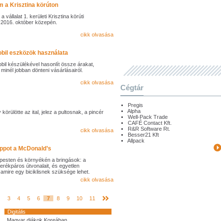
m a Krisztina körúton
vállalat 1. kerületi Krisztina körúti
 2016. október közepén.
cikk olvasása
obil eszközök használata
il készülékével hasonlít össze árakat,
minél jobban dönteni vásárlásairól.
cikk olvasása
Cégtár
Pregis
Alpha
 körülötte az ital, jelez a pultosnak, a pincér
Well-Pack Trade
CAFÉ Contact Kft.
R&R Software Rt.
cikk olvasása
Besser21 Kft
Allpack
appot a McDonald’s
sten és környékén a bringások: a
erékpáros útvonalait, és egyetlen
 amire egy biciklisnek szüksége lehet.
cikk olvasása
3
4
5
6
7
8
9
10
11
Digitális
Magyar diákok Koreában